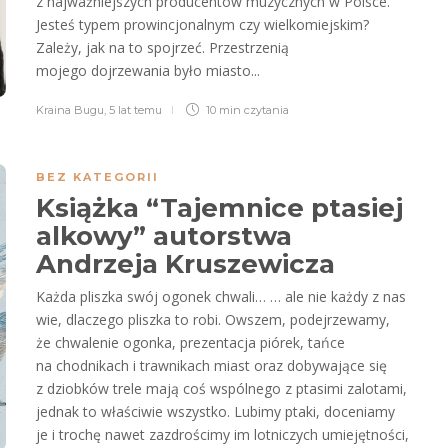
z najważniejszych producentów muzycznych w Polsce.
Jesteś typem prowincjonalnym czy wielkomiejskim?
Zależy, jak na to spojrzeć. Przestrzenią
mojego dojrzewania było miasto...
Kraina Bugu
,
5 lat temu
10 min
czytania
BEZ KATEGORII
Książka “Tajemnice ptasiej
alkowy” autorstwa
Andrzeja Kruszewicza
Każda pliszka swój ogonek chwali… … ale nie każdy z nas
wie, dlaczego pliszka to robi. Owszem, podejrzewamy,
że chwalenie ogonka, prezentacja piórek, tańce
na chodnikach i trawnikach miast oraz dobywające się
z dziobków trele mają coś wspólnego z ptasimi zalotami,
jednak to właściwie wszystko. Lubimy ptaki, doceniamy
je i trochę nawet zazdrościmy im lotniczych umiejętności,