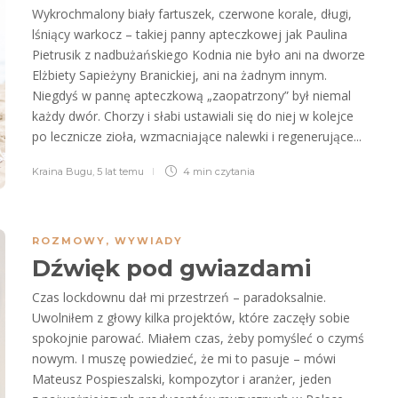
Wykrochmalony biały fartuszek, czerwone korale, długi,
lśniący warkocz – takiej panny apteczkowej jak Paulina
Pietrusik z nadbużańskiego Kodnia nie było ani na dworze
Elżbiety Sapieżyny Branickiej, ani na żadnym innym.
Niegdyś w pannę apteczkową „zaopatrzony” był niemal
każdy dwór. Chorzy i słabi ustawiali się do niej w kolejce
po lecznicze zioła, wzmacniające nalewki i regenerujące...
Kraina Bugu
,
5 lat temu
4 min
czytania
ROZMOWY
,
WYWIADY
Dźwięk pod gwiazdami
Czas lockdownu dał mi przestrzeń – paradoksalnie.
Uwolniłem z głowy kilka projektów, które zaczęły sobie
spokojnie parować. Miałem czas, żeby pomyśleć o czymś
nowym. I muszę powiedzieć, że mi to pasuje – mówi
Mateusz Pospieszalski, kompozytor i aranżer, jeden