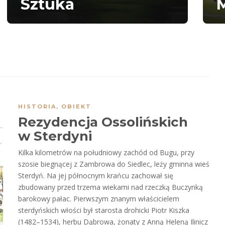
Sztuka
M
HISTORIA
,
OBIEKT
Rezydencja Ossolińskich
w Sterdyni
Kilka kilometrów na południowy zachód od Bugu, przy
szosie biegnącej z Zambrowa do Siedlec, leży gminna wieś
Sterdyń. Na jej północnym krańcu zachował się
zbudowany przed trzema wiekami nad rzeczką Buczynką
barokowy pałac. Pierwszym znanym właścicielem
sterdyńskich włości był starosta drohicki Piotr Kiszka
(1482–1534), herbu Dąbrowa, żonaty z Anną Heleną Ilinicz