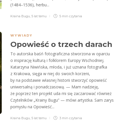
(1484–1536), herbu...
Kraina Bugu
,
5 lat temu
5 min
czytania
WYWIADY
Opowieść o trzech darach
To autorska baśń fotograficzna stworzona w oparciu
o inspirację kulturą i folklorem Europy Wschodniej.
Katarzyna Niwińska, młoda, i już uznana fotografka
z Krakowa, sięga w niej do swoich korzeni,
by na podstawie własnej historii stworzyć opowieść
uniwersalną i ponadczasową. — Mam nadzieję,
że poprzez ten projekt uda mi się zaczarować również
Czytelników „Krainy Bugu” — mówi artystka. Sam zarys
pomysłu na Opowieść...
Kraina Bugu
,
5 lat temu
3 min
czytania