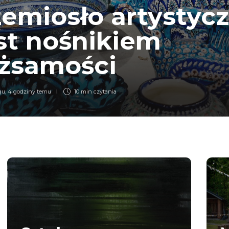
emiosło artystyc
st nośnikiem
żsamości
gu
,
4 godziny temu
10 min
czytania