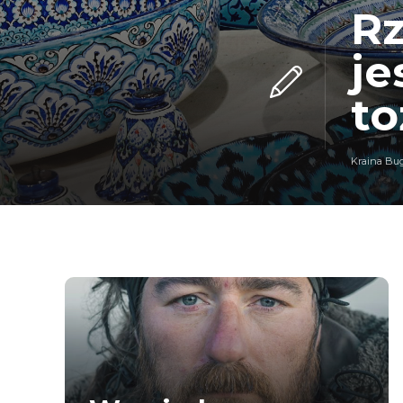
Rz
je
to
Kraina Bu