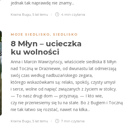
jednak tak naprawdę nie znamy...
Kraina Bugu
,
5 lat temu
4 min
czytania
MOJE SIEDLISKO
,
SIEDLISKO
8 Młyn – ucieczka
ku wolności
Anna i Marcin Wawrzyńscy, właściciele siedliska 8 Młyn
nad Toczną w Drażniewie, od dwunastu lat odmierzają
swój czas według nadbużańskiego zegara,
którego wskazówkami są: relaks, spokój, czysty umysł
i serce, wolne od napięć związanych z życiem w stolicy.
— To nasz drugi dom — przyznają. — I kto wie,
czy nie przeniesiemy się tu na stałe. Bo z Bugiem i Toczną
nie tak łatwo się rozstać, nawet na kilka...
Kraina Bugu
,
5 lat temu
7 min
czytania