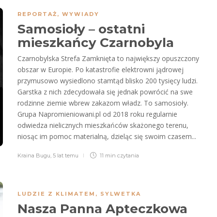
REPORTAŻ
,
WYWIADY
Samosioły – ostatni
mieszkańcy Czarnobyla
Czarnobylska Strefa Zamknięta to największy opuszczony
obszar w Europie. Po katastrofie elektrowni jądrowej
przymusowo wysiedlono stamtąd blisko 200 tysięcy ludzi.
Garstka z nich zdecydowała się jednak powrócić na swe
rodzinne ziemie wbrew zakazom władz. To samosioły.
Grupa Napromieniowani.pl od 2018 roku regularnie
odwiedza nielicznych mieszkańców skażonego terenu,
niosąc im pomoc materialną, dzieląc się swoim czasem...
Kraina Bugu
,
5 lat temu
11 min
czytania
LUDZIE Z KLIMATEM
,
SYLWETKA
Nasza Panna Apteczkowa