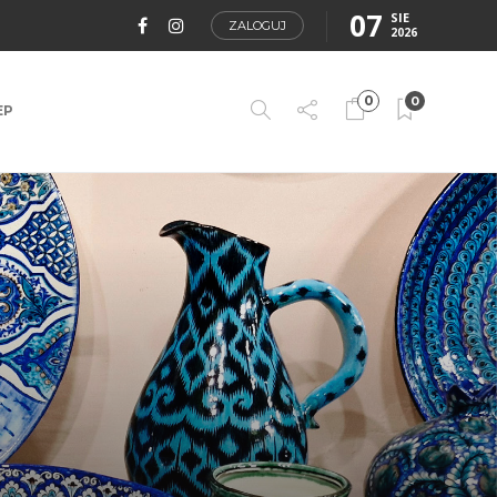
07
SIE
ZALOGUJ
2026
0
0
EP