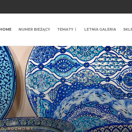
HOME
NUMER BIEŻĄCY
TEMATY
LETNIA GALERIA
SKL
ÓD
,
ROZMOWY