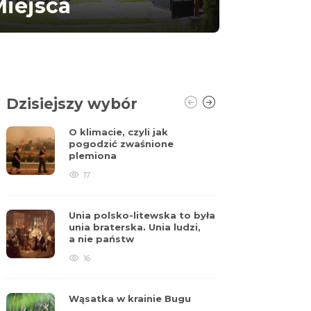
iejsca
Dzisiejszy wybór
O klimacie, czyli jak
Ek
pogodzić zwaśnione
plemiona
17
Dr
cy
Unia polsko-litewska to była
unia braterska. Unia ludzi,
a nie państw
16
Lu
Wąsatka w krainie Bugu