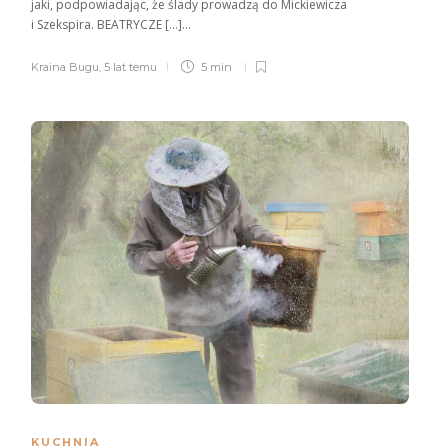
jaki, podpowiadając, że ślady prowadzą do Mickiewicza
i Szekspira. BEATRYCZE […]...
Kraina Bugu
,
5 lat temu
5 min
KUCHNIA