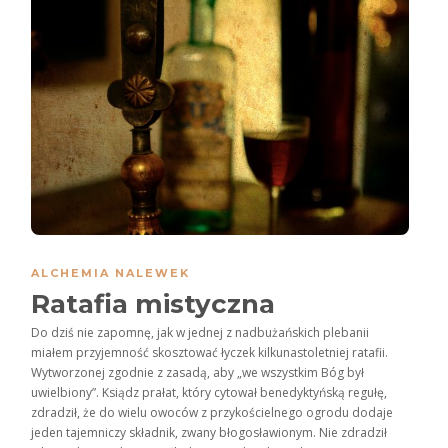
ALCHEMIA NALEWEK
Ratafia mistyczna
Do dziś nie zapomnę, jak w jednej z nadbużańskich plebanii
miałem przyjemność skosztować łyczek kilkunastoletniej ratafii.
Wytworzonej zgodnie z zasadą, aby „we wszystkim Bóg był
uwielbiony”. Ksiądz prałat, który cytował benedyktyńską regułę,
zdradził, że do wielu owoców z przykościelnego ogrodu dodaje
jeden tajemniczy składnik, zwany błogosławionym. Nie zdradził