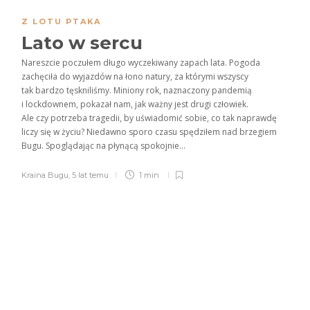
Z LOTU PTAKA
Lato w sercu
Nareszcie poczułem długo wyczekiwany zapach lata. Pogoda
zachęciła do wyjazdów na łono natury, za którymi wszyscy
tak bardzo tęskniliśmy. Miniony rok, naznaczony pandemią
i lockdownem, pokazał nam, jak ważny jest drugi człowiek.
Ale czy potrzeba tragedii, by uświadomić sobie, co tak naprawdę
liczy się w życiu? Niedawno sporo czasu spędziłem nad brzegiem
Bugu. Spoglądając na płynącą spokojnie...
Kraina Bugu
,
5 lat temu
1 min