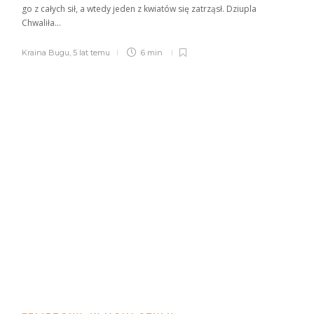
go z całych sił, a wtedy jeden z kwiatów się zatrząsł. Dziupla
Chwaliła...
Kraina Bugu
,
5 lat temu
6 min