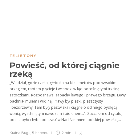
FELIETONY
Powieść, od której ciągnie
rzeką
„Wiedział, gdzie rzeka, głęboka na kilka metrów pod wysokim
brzegiem, raptem płycieje i wchodzi w ląd porośniętymi trzciną
zatoczkami. Rozpoznawał zapachy lewego i prawego brzegu. Lewy
pachniał mułem i wikliną. Prawy był płaski, piaszczysty
i bezdrzewny. Tam były pastwiska i ciągnęło od niego bydlęcą
wonią, wyschniętym nawozem i piołunem…”. Zacząłem od cytatu,
bo nie było chyba od czasów Nad Niemnem polskiej powieści,...
Kraina Bugu
,
5 lat temu
2 min