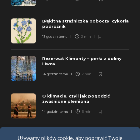
Błękitna strażniczka poboczy: cykoria
podróżnik
13 godzin temu
2 min
Rezerwat Klimonty – perła z doliny
Liwca
14 godzin temu
2 min
O klimacie, czyli jak pogodzić
zwaśnione plemiona
14 godzin temu
6 min