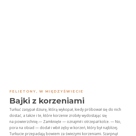
FELIETONY
,
W MIĘDZYŚWIECIE
Bajki z korzeniami
Turkuć zasypał dziurę, którą wykopał, kiedy próbował się do nich
dostać, a także i te, które korzenie zrobiły wydostając się
na powierzchnię.— Zamknięte — oznajmił i otrzepał kolce. — No,
pora na obiad — dodał i wbił zęby w korzeń, który był najbliżej.
Turkucie przepadają bowiem za świeżymi korzeniami. Szarpnął