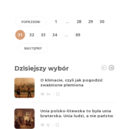
1
…
28
29
30
POPRZEDNI
31
32
33
34
…
69
NASTĘPNY
Dzisiejszy wybór
O klimacie, czyli jak pogodzić
zwaśnione plemiona
34
Unia polsko-litewska to była unia
braterska. Unia ludzi, a nie państw
32