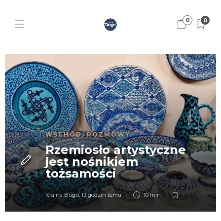
0
0
WSCHÓD
,
ROZMOWY
Rzemiosło artystyczne
jest nośnikiem
tożsamości
Kraina Bugu
,
13 godzin temu
10 min