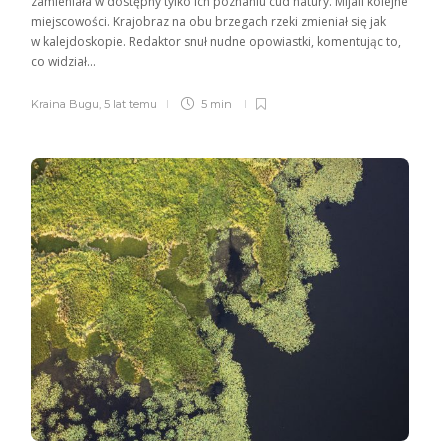
zamieniała w dostępny tylko ich poznaniu cud natury. Mijali kolejne
miejscowości. Kraj­obraz na obu brzegach rzeki zmieniał się jak
w kalejdoskopie. Redaktor snuł nudne opowiastki, komentując to,
co widział...
Kraina Bugu
,
5 lat temu
5 min