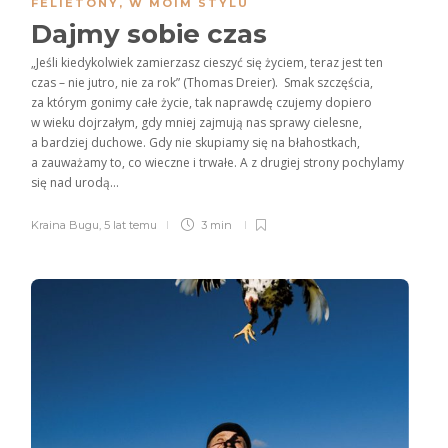
FELIETONY
,
W MOIM STYLU
Dajmy sobie czas
„Jeśli kiedykolwiek zamierzasz cieszyć się życiem, teraz jest ten
czas – nie jutro, nie za rok” (Thomas Dreier). Smak szczęścia,
za którym gonimy całe życie, tak naprawdę czujemy dopiero
w wieku dojrzałym, gdy mniej zajmują nas sprawy cielesne,
a bardziej duchowe. Gdy nie skupiamy się na błahostkach,
a zauważamy to, co wieczne i trwałe. A z drugiej strony pochylamy
się nad urodą...
Kraina Bugu
,
5 lat temu
3 min