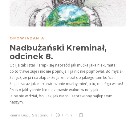
OPOWIADANIA
Nadbużański Kreminał,
odcinek 8.
Ot i ja tak i stał i lampił się naprzód jak mućka jaka niekumata,
co to trawe żuje i nic nie pojmuje. I ja nic nie pojmował. Bo myslał,
że i już, że ja i co złapał, że ja zmierzał do jakiego tam końca,
że ja i zaraz jakie i rozwionzanie miałby mieć, a tu, ot, i figa w nos!
Prosto jakby mnie kto na zabawie walnoł w nos, jak
ja by nie widział, bo i jak, jak nieco i zaprawiony najlepszym
naszym...
Kraina Bugu
,
5 lat temu
11 min