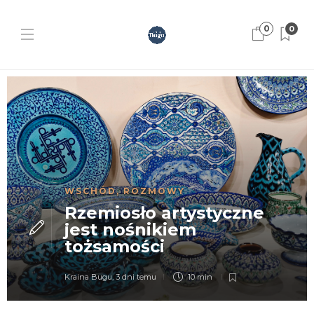
0
0
WSCHÓD
,
ROZMOWY
Rzemiosło artystyczne
jest nośnikiem
tożsamości
Kraina Bugu
,
3 dni temu
10 min