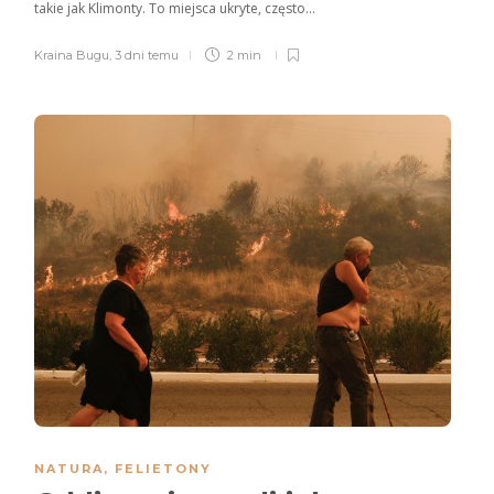
takie jak Klimonty. To miejsca ukryte, często...
Kraina Bugu
,
3 dni temu
2 min
NATURA
,
FELIETONY