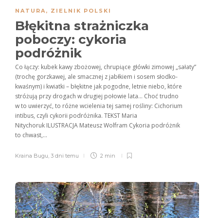
NATURA
,
ZIELNIK POLSKI
Błękitna strażniczka
poboczy: cykoria
podróżnik
Co łączy: kubek kawy zbożowej, chrupiące główki zimowej „sałaty”
(trochę gorzkawej, ale smacznej z jabłkiem i sosem słodko-
kwaśnym) i kwiatki – błękitne jak pogodne, letnie niebo, które
stróżują przy drogach w drugiej połowie lata… Choć trudno
w to uwierzyć, to różne wcielenia tej samej rośliny: Cichorium
intibus, czyli cykorii podróżnika. TEKST Maria
Nitychoruk ILUSTRACJA Mateusz Wolfram Cykoria podróżnik
to chwast,...
Kraina Bugu
,
3 dni temu
2 min