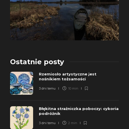
Ostatnie posty
Rzemiosło artystyczne jest
nośnikiem tożsamości
3 dni temu
10 min
Błękitna strażniczka poboczy: cykoria
podróżnik
3 dni temu
2 min