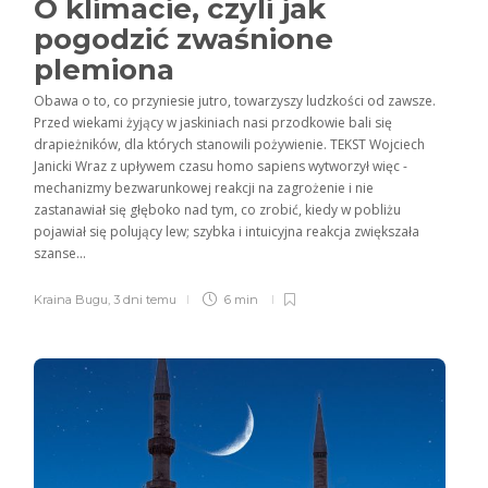
O klimacie, czyli jak
pogodzić zwaśnione
plemiona
Obawa o to, co przyniesie jutro, towarzyszy ludzkości od zawsze.
Przed wiekami żyjący w jaskiniach nasi przodkowie bali się
drapieżników, dla których stanowili pożywienie. TEKST Wojciech
Janicki Wraz z upływem czasu homo sapiens wytworzył więc ­
mechanizmy bezwarunkowej reakcji na zagrożenie i nie
zastanawiał się głęboko nad tym, co zrobić, kiedy w pobliżu
pojawiał się polujący lew; szybka i intuicyjna reakcja zwiększała
szanse...
Kraina Bugu
,
3 dni temu
6 min