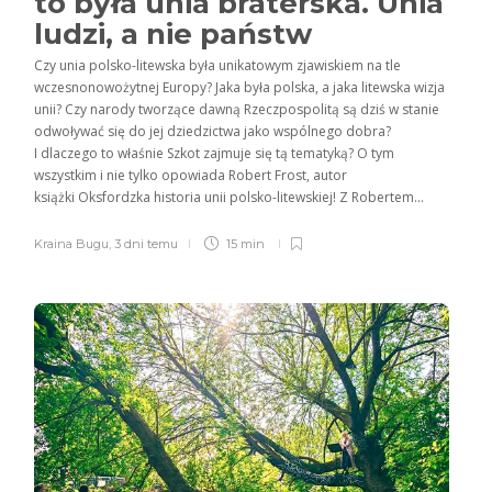
to była unia braterska. Unia
ludzi, a nie państw
Czy unia polsko-litewska była unikatowym zjawiskiem na tle
wczesnonowożytnej Europy? Jaka była polska, a jaka litewska wizja
unii? Czy narody tworzące dawną Rzeczpospolitą są dziś w stanie
odwoływać się do jej dziedzictwa jako wspólnego dobra?
I dlaczego to właśnie Szkot zajmuje się tą tematyką? O tym
wszystkim i nie tylko opowiada Robert Frost, autor
książki Oksfordzka historia unii polsko-litewskiej! Z Robertem...
Kraina Bugu
,
3 dni temu
15 min