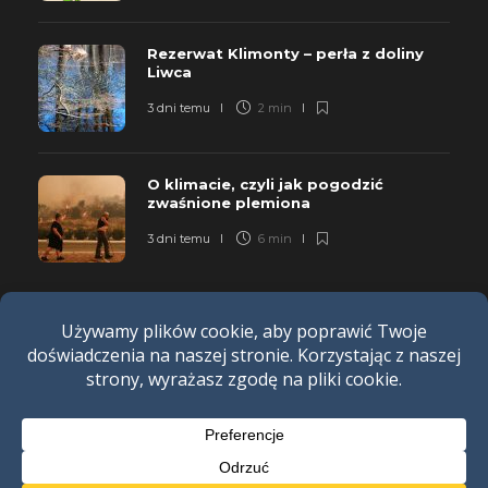
Rezerwat Klimonty – perła z doliny
Liwca
3 dni temu
2 min
O klimacie, czyli jak pogodzić
zwaśnione plemiona
3 dni temu
6 min
POLITYKA PRYWATNOŚCI
REGULAMIN
REKLAMA