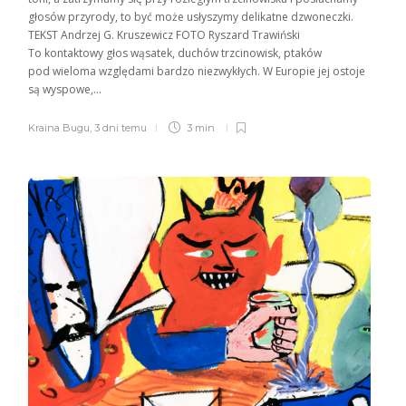
głosów przyrody, to być może usłyszymy delikatne dzwoneczki.
TEKST Andrzej G. Kruszewicz FOTO Ryszard Trawiński
To kontaktowy głos wąsatek, duchów trzcinowisk, ptaków
pod wieloma względami bardzo niezwykłych. W Europie jej ostoje
są wyspowe,...
Kraina Bugu
,
3 dni temu
3 min