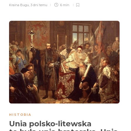
Kraina Bugu
,
3 dni temu
6 min
HISTORIA
Unia polsko-litewska