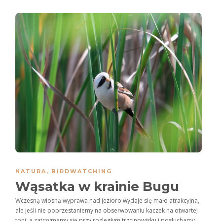
NATURA
,
BIRDWATCHING
Wąsatka w krainie Bugu
Wczesną wiosną wyprawa nad jezioro wydaje się mało atrakcyjna,
ale jeśli nie poprzestaniemy na obserwowaniu kaczek na otwartej
toni, a zatrzymamy się przy rozległym trzcinowisku i posłuchamy