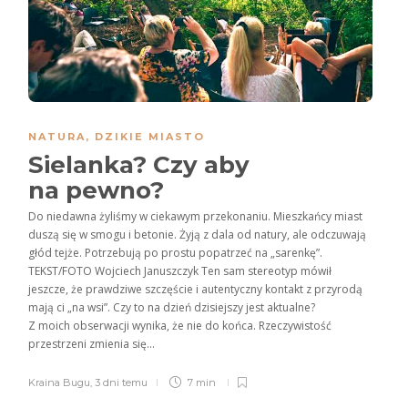
NATURA
,
DZIKIE MIASTO
Sielanka? Czy aby
na pewno?
Do niedawna żyliśmy w ciekawym przekonaniu. Mieszkańcy miast
duszą się w smogu i betonie. Żyją z dala od natury, ale odczuwają
głód tejże. Potrzebują po prostu popatrzeć na „sarenkę”.
TEKST/FOTO Wojciech Januszczyk Ten sam stereotyp mówił
jeszcze, że prawdziwe szczęście i autentyczny kontakt z przyrodą
mają ci „na wsi”. Czy to na dzień dzisiejszy jest aktualne?
Z moich obserwacji wynika, że nie do końca. Rzeczywistość
przestrzeni zmienia się...
Kraina Bugu
,
3 dni temu
7 min