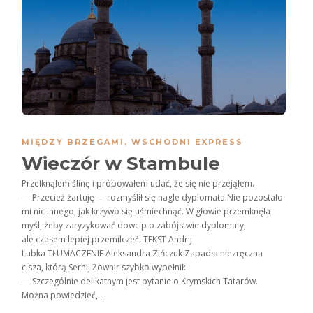
MIĘDZY BRZEGAMI
,
WSCHODNI EXPRESS
Wieczór w Stambule
Przełknąłem ślinę i próbowałem udać, że się nie przejąłem.
— Przecież żartuję — rozmyślił się nagle dyplomata.Nie pozostało
mi nic innego, jak krzywo się uśmiechnąć. W głowie przemknęła
myśl, żeby zaryzykować dowcip o zabójstwie dyplomaty,
ale czasem lepiej przemilczeć. TEKST Andrij
Lubka TŁUMACZENIE Aleksandra Zińczuk Zapadła niezręczna
cisza, którą Serhij Żownir szybko wypełnił:
— Szczególnie delikatnym jest pytanie o Krymskich Tatarów.
Można powiedzieć,...