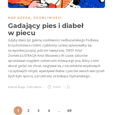
NAD RZEKĄ
,
OSOBLIWOŚCI
Gadający pies i diabeł
w piecu
Gdyby stworzyć galerię osobliwości nadbużańskiego Podlasia,
brzucho­mówca rodem z Jabłonny Lackiej uplasowałby się
na wysokiej pozycji, jeśli nie najwyższej. TEKST Artur
Ziontek ILUSTRACJA Artur Blusiewicz W czasie zaborów
sprzedawał rosyjskim żołnierzom mówiącego psa, który z nimi
akurat gadać nie chciał, naigrywał się z naczelników wojskowych
i urzędowych oficjeli, wywoływał diabła z pieców swoich wierzycieli
(tych było sporo), a przebrany za biskupa Szymańskiego...
Kraina Bugu
,
3 dni temu
3 min
1
2
3
4
…
69