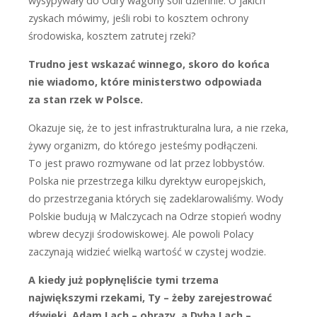
wysypywały do Odry wagony soli dziennie. O jakich
zyskach mówimy, jeśli robi to kosztem ochrony
środowiska, kosztem zatrutej rzeki?
Trudno jest wskazać winnego, skoro do końca
nie wiadomo, które ministerstwo odpowiada
za stan rzek w Polsce.
O
kazuje się, że to jest infrastrukturalna lura, a nie rzeka,
żywy organizm, do którego jesteśmy podłączeni.
To jest prawo rozmywane od lat przez lobbystów.
Polska nie przestrzega kilku dyrektyw europejskich,
do przestrzegania których się zadeklarowaliśmy. Wody
Polskie budują w Malczycach na Odrze stopień wodny
wbrew decyzji środowiskowej. Ale powoli Polacy
zaczynają widzieć wielką wartość w czystej wodzie.
A kiedy już popłynęliście tymi trzema
największymi rzekami, Ty – żeby zarejestrować
dźwięki, Adam Lach – obrazy, a Dyba Lach –