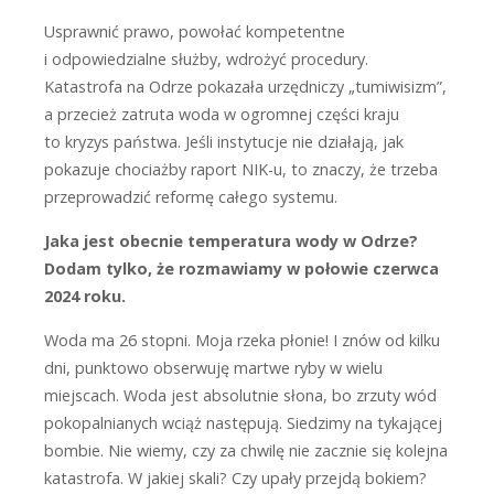
U
sprawnić prawo, powołać kompetentne
i odpowiedzialne służby, wdrożyć procedury.
Katastrofa na Odrze pokazała urzędniczy „tumiwisizm”,
a przecież zatruta woda w ogromnej części kraju
to kryzys państwa. Jeśli instytucje nie działają, jak
pokazuje chociażby raport NIK-u, to znaczy, że trzeba
przeprowadzić reformę całego systemu.
Jaka jest obecnie temperatura wody w Odrze?
Dodam tylko, że rozmawiamy w połowie czerwca
2024 roku.
W
oda ma 26 stopni. Moja rzeka płonie! I znów od kilku
dni, punktowo obserwuję martwe ryby w wielu
miejscach. Woda jest absolutnie słona, bo zrzuty wód
pokopalnianych wciąż następują. Siedzimy na tykającej
bombie. Nie wiemy, czy za chwilę nie zacznie się kolejna
katastrofa. W jakiej skali? Czy upały przejdą bokiem?