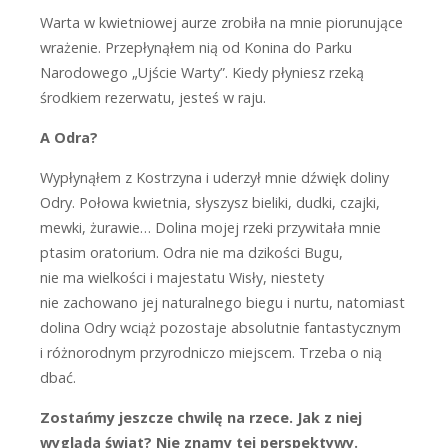
W
arta w kwietniowej aurze zrobiła na mnie piorunujące
wrażenie. Przepłynąłem nią od Konina do Parku
Narodowego „Ujście Warty”. Kiedy płyniesz rzeką
środkiem rezerwatu, jesteś w raju.
A Odra?
W
ypłynąłem z Kostrzyna i uderzył mnie dźwięk doliny
Odry. Połowa kwietnia, słyszysz bieliki, dudki, czajki,
mewki, żurawie… Dolina mojej rzeki przywitała mnie
ptasim oratorium. Odra nie ma dzikości Bugu,
nie ma wielkości i majestatu Wisły, niestety
nie zachowano jej naturalnego biegu i nurtu, natomiast
dolina Odry wciąż pozostaje absolutnie fantastycznym
i różnorodnym przyrodniczo miejscem. Trzeba o nią
dbać.
Zostańmy jeszcze chwilę na rzece. Jak z niej
wygląda świat? Nie znamy tej perspektywy.