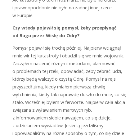
i prawdopodobnie nie było na żadnej innej rzece
w Europie.
Czy wtedy pojawił się pomysł, żeby przepłynąć
od Bugu przez Wisłę do Odry?
P
omysł pojawił się trochę później. Najpierw wciągnął
mnie wir tej katastrofy i obudził się we mnie wojownik.
Zacząłem nacierać różnymi metodami, alarmować
o problemach tej rzeki, opowiadać, żeby zebrać ludzi,
którzy będą walczyć o czystą Odrę. Pomysł na rejs
przyszedł zimą, kiedy miałem pierwszą chwilę
wytchnienia, kiedy tak naprawdę doszło do mnie, co się
stało. Wcześniej byłem w ferworze. Najpierw cała akcja
związana z wyławianiem martwych ryb,
z informowaniem siebie nawzajem, co się dzieje,
z udzielaniem wywiadów. Jesienią jeździliśmy
i opowiadaliśmy na różne sposoby o tym, co się dzieje