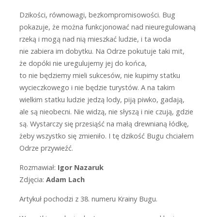
D
zikości, równowagi, bezkompromisowości. Bug
pokazuje, że można funkcjonować nad nieuregulowaną
rzeką i mogą nad nią mieszkać ludzie, i ta woda
nie zabiera im dobytku. Na Odrze pokutuje taki mit,
że dopóki nie uregulujemy jej do końca,
to nie będziemy mieli sukcesów, nie kupimy statku
wycieczkowego i nie będzie turystów. A na takim
wielkim statku ludzie jedzą lody, piją piwko, gadają,
ale są nieobecni. Nie widzą, nie słyszą i nie czują, gdzie
są. Wystarczy się przesiąść na małą drewnianą łódkę,
żeby wszystko się zmieniło. I tę dzikość Bugu chciałem
Odrze przywieźć.
Rozmawiał:
Igor Nazaruk
Zdjęcia:
Adam Lach
Artykuł pochodzi z 38. numeru Krainy Bugu.