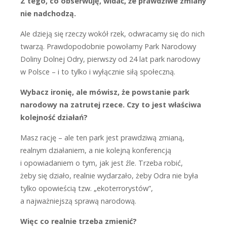
Z tego, co obserwuję, widać, że prawdziwe zmiany
nie nadchodzą.
A
le dzieją się rzeczy wokół rzek, odwracamy się do nich
twarzą. Prawdopodobnie powołamy Park Narodowy
Doliny Dolnej Odry, pierwszy od 24 lat park narodowy
w Polsce – i to tylko i wyłącznie siłą społeczną.
Wybacz ironię, ale mówisz, że po­wstanie park
narodowy na zatrutej rzece. Czy to jest właściwa
kolejność działań?
M
asz rację – ale ten park jest prawdziwą zmianą,
realnym działaniem, a nie kolejną konferencją
i opowiadaniem o tym, jak jest źle. Trzeba robić,
żeby się działo, realnie wydarzało, żeby Odra nie była
tylko opowieścią tzw. „ekoterrorystów”,
a najważniejszą sprawą narodową.
Więc co realnie trzeba zmienić?