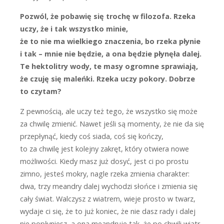
Pozwól, że pobawię się trochę w filozofa. Rzeka
uczy, że i tak wszystko minie,
że to nie ma wielkiego znaczenia, bo rzeka płynie
i tak – mnie nie będzie, a ona będzie płynęła dalej.
Te hektolitry wody, te masy ogromne sprawiają,
że czuję się maleńki. Rzeka uczy pokory. Dobrze
to czytam?
Z
pewnością, ale uczy też tego, że wszystko się może
za chwilę zmienić. Nawet jeśli są momenty, że nie da się
przepłynąć, kiedy coś siada, coś się kończy,
to za chwilę jest kolejny zakręt, który otwiera nowe
możliwości. Kiedy masz już dosyć, jest ci po prostu
zimno, jesteś mokry, nagle rzeka zmienia charakter:
dwa, trzy meandry dalej wychodzi słońce i zmienia się
cały świat. Walczysz z wiatrem, wieje prosto w twarz,
wydaje ci się, że to już koniec, że nie dasz rady i dalej
nie popłyniesz, a ona meandruje tak, że po chwili wiatr