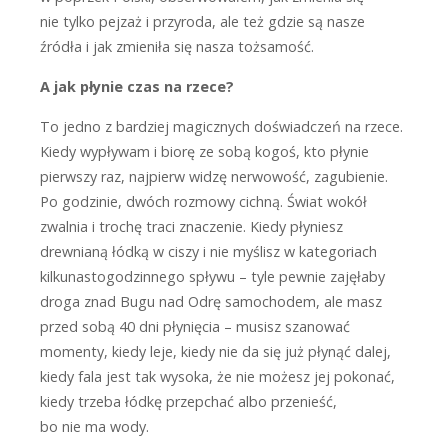
nie tylko pejzaż i przyroda, ale też gdzie są nasze
źródła i jak zmieniła się nasza tożsamość.
A jak płynie czas na rzece?
T
o jedno z bardziej magicznych doświadczeń na rzece.
Kiedy wypływam i biorę ze sobą kogoś, kto płynie
pierwszy raz, najpierw widzę nerwowość, zagubienie.
Po godzinie, dwóch rozmowy cichną. Świat wokół
zwalnia i trochę traci znaczenie. Kiedy płyniesz
drewnianą łódką w ciszy i nie myślisz w kategoriach
kilkunastogodzinnego spływu – tyle pewnie zajęłaby
droga znad Bugu nad Odrę samochodem, ale masz
przed sobą 40 dni płynięcia – musisz szanować
momenty, kiedy leje, kiedy nie da się już płynąć dalej,
kiedy fala jest tak wysoka, że nie możesz jej pokonać,
kiedy trzeba łódkę przepchać albo przenieść,
bo nie ma wody.