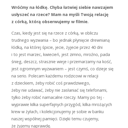
Wróćmy na łódkę. Chyba łatwiej siebie nawzajem
usłyszeć na rzece? Mam na myśli Twoją relację
z córką, którą obserwujemy w filmie.
C
zas, kiedy jest się na rzece z córką, w obliczu
trudnego wyzwania – bo jednak płynięcie drewnianą
łódką, na której śpicie, jecie, żyjecie przez 40 dni
i to jest marzec, kwiecień, jest zimno, mroźno, pada
śnieg, deszcz, strasznie wieje i przemarzamy na kość,
jest ogromnym wyzwaniem – jest czymś, co dzieje się
na serio. Polecam każdemu rodzicowi w relacji
z dzieckiem, żeby robić coś prawdziwego,
żeby nie udawać, żeby nie zasłaniać się telefonami,
tylko żeby robić namacalne rzeczy. Mamy po tej ­
wyprawie kilka superfajnych przygód, kilka mrożących
krew w żyłach, i ­kolekcjonujemy je sobie w banku
naszej wspólnej pamięci. Dzięki temu czujemy,
że żyjemy naprawdę.