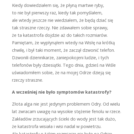
K
iedy dowiedziałem się, że płyną martwe ryby,
to nie był pierwszy raz, kiedy tak pomyślałem,
ale wtedy jeszcze nie wiedziałem, że będą dziać się
tak straszne rzeczy. Nie zdawałem sobie sprawy,
że ta katastrofa dojdzie aż do takich rozmiarów.
Pamiętam, że wypłynąłem wtedy na Wisłę na krótką
chwilę, i był taki moment, że zaczął dzwonić telefon.
Dzwonili dziennikarze, zaniepokojeni ludzie, i tych
telefonów były dziesiątki. Tego dnia, gdzieś na Wiśle
uświadomiłem sobie, że na mojej Odrze dzieją się
rzeczy straszne.
A wcześniej nie było symptomów katastrofy?
Z
łota alga nie jest jedynym problemem Odry. Od wielu
lat zwracam uwagę na wysokie stężenie fenolu w rzece.
Zakładów zrzucających ścieki do wody jest tak dużo,
że katastrofa wisiała i wisi nadal w powietrzu.
Ale katastrofy o takim rozmiarze nie było na Odrze