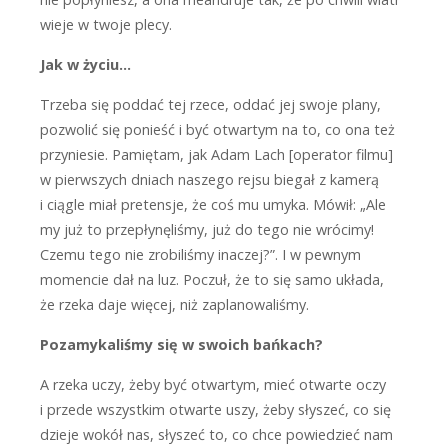
wieje w twoje plecy.
Jak w życiu…
T
rzeba się poddać tej rzece, oddać jej swoje plany,
pozwolić się ponieść i być otwartym na to, co ona też
przyniesie. Pamiętam, jak Adam Lach [operator filmu]
w pierwszych dniach naszego rejsu biegał z kamerą
i ciągle miał pretensje, że coś mu umyka. Mówił: „Ale
my już to przepłynęliśmy, już do tego nie wrócimy!
Czemu tego nie zrobiliśmy inaczej?”. I w pewnym
momencie dał na luz. Poczuł, że to się samo układa,
że rzeka daje więcej, niż zaplanowaliśmy.
Pozamykaliśmy się w swoich bańkach?
A
rzeka uczy, żeby być otwartym, mieć otwarte oczy
i przede wszystkim otwarte uszy, żeby słyszeć, co się
dzieje wokół nas, słyszeć to, co chce powiedzieć nam