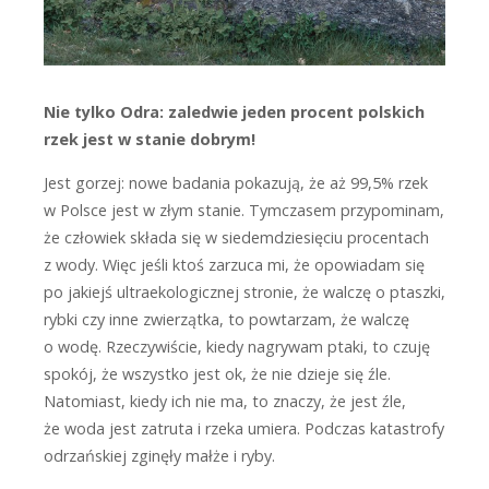
Nie tylko Odra: zaledwie jeden procent polskich
rzek jest w stanie dobrym!
J
est gorzej: nowe badania pokazują, że aż 99,5% rzek
w Polsce jest w złym stanie. Tymczasem przypominam,
że człowiek składa się w siedemdziesięciu procentach
z wody. Więc jeśli ktoś zarzuca mi, że opowiadam się
po jakiejś ultraekologicznej stronie, że walczę o ptaszki,
rybki czy inne zwierzątka, to powtarzam, że walczę
o wodę. Rzeczywiście, kiedy nagrywam ptaki, to czuję
spokój, że wszystko jest ok, że nie dzieje się źle.
Natomiast, kiedy ich nie ma, to znaczy, że jest źle,
że woda jest ­zatruta i rzeka umiera. Podczas kata­strofy
­odrzańskiej zginęły małże i ryby.