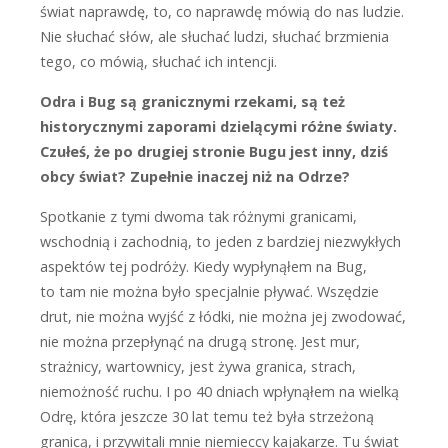
świat naprawdę, to, co naprawdę mówią do nas ludzie.
Nie słuchać słów, ale słuchać ludzi, słuchać brzmienia
tego, co mówią, słuchać ich intencji.
Odra i Bug są granicznymi rzekami, są też
historycznymi zaporami dzielącymi różne światy.
Czułeś, że po drugiej stronie Bugu jest inny, dziś
obcy świat? Zupełnie inaczej niż na Odrze?
S
potkanie z tymi dwoma tak różnymi granicami,
wschodnią i zachodnią, to jeden z bardziej niezwykłych
aspektów tej podróży. Kiedy wypłynąłem na Bug,
to tam nie można było specjalnie pływać. Wszędzie
drut, nie można wyjść z łódki, nie można jej zwodować,
nie można przepłynąć na drugą stronę. Jest mur,
strażnicy, wartownicy, jest żywa granica, strach,
niemożność ruchu. I po 40 dniach wpłynąłem na wielką
Odrę, która jeszcze 30 lat temu też była strzeżoną
granicą, i przywitali mnie niemieccy kajakarze. Tu świat