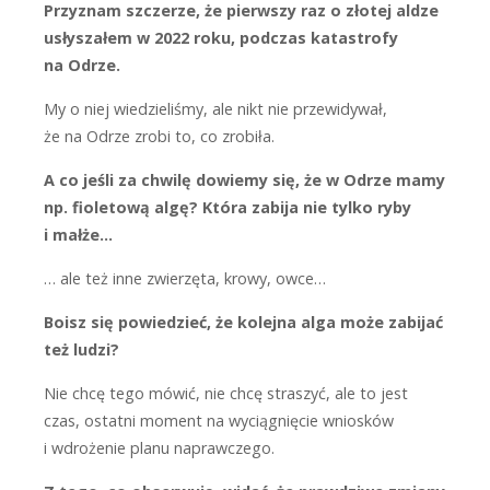
Przyznam szczerze, że pierwszy raz o złotej aldze
usłyszałem w 2022 roku, podczas katastrofy
na Odrze.
M
y o niej wiedzieliśmy, ale nikt nie przewidywał,
że na Odrze zrobi to, co zrobiła.
A co jeśli za chwilę dowiemy się, że w Odrze mamy
np. fioletową algę? Która zabija nie tylko ryby
i małże…
… ale też inne zwierzęta, krowy, owce…
Boisz się powiedzieć, że kolejna alga może zabijać
też ludzi?
N
ie chcę tego mówić, nie chcę straszyć, ale to jest
czas, ostatni moment na wyciągnięcie wniosków
i wdrożenie planu naprawczego.