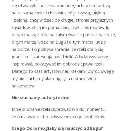
się otworzył. ­Ludzie na obu brzegach razem patrzą
na tę samą rzekę i chcą widzieć ją czystą, piękną
i zieloną, chcą widzieć po drugiej stronie przyjaznych
sąsiadów, chcą im pomachać, i tyle. Tak naprawdę
o tym marzą ludzie na całym świecie patrząc na rzekę,
o tym marzą ludzie na Bugu i o tym marzą ludzie
na Odrze. To polityka sprawia, że rzeki stają się
granicami i zaczynają nas dzielić. A ludzi wystarczy
inspirować, pokazywać im dobrodziejstwa rzeki.
Dlatego to czas artystów nad rzekami. Zwróć uwagę:
my nie słuchamy ­alarmujących o stanie wód
naukowców.
Nie słuchamy autorytetów.
M
nie słuchanie rzeki doprowadziło do momentu,
że o nią walczę, bo usłyszałem, co jej zrobiliśmy.
Czego Odra mogłaby się nauczyć od Bugu?