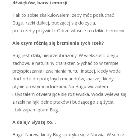
dźwięków, barw i emocji.
T
ak to sobie skalkulowałem, żeby móc posłuchać
Bugu, rzeki dzikiej, budzącej się do życia,
po to żeby przywieźć Odrze właśnie to dzikie brzmienie.
Ale czym różnią się brzmienia tych rzek?
B
ug jest dziki, nieprzeobrażony. W wię­kszości biegu
zachowuje naturalny charakter. Słychać to w tempie
przyspieszania i zwalniania nurtu. Inaczej, kiedy woda
dochodzi do potężnych meandrów, inaczej, kiedy
płynie prostymi odcinkami. Na Bugu widziałem
i słyszałem otwierające się rozlewiska. Woda wylewa się
z rzeki na łąki pełne ptaków i budzącego się życia.
I tak zapamiętam Bug.
A dalej? Słyszę to…
B
ugo-Narew, kiedy Bug spotyka się z Narwią. W sumie