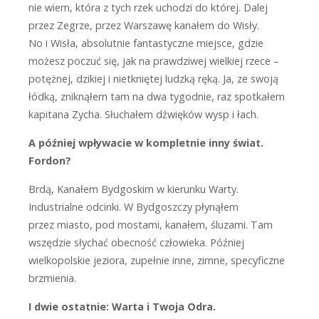
nie wiem, która z tych rzek uchodzi do której. Dalej
przez Zegrze, przez Warszawę kanałem do Wisły.
No i Wisła, absolutnie fantastyczne miejsce, gdzie
możesz poczuć się, jak na prawdziwej wielkiej rzece –
potężnej, dzikiej i nietkniętej ludzką ręką. Ja, ze swoją
łódką, zniknąłem tam na dwa tygodnie, raz spotkałem
kapitana Zycha. Słuchałem dźwięków wysp i łach.
A później wpływacie w kompletnie inny świat.
Fordon?
B
rdą, Kanałem Bydgoskim w kierunku Warty.
Industrialne odcinki. W Bydgoszczy płynąłem
przez miasto, pod mostami, kanałem, śluzami. Tam
wszędzie słychać obecność człowieka. Później
wielkopolskie jeziora, zupełnie inne, zimne, specyficzne
brzmienia.
I dwie ostatnie: Warta i Twoja Odra.