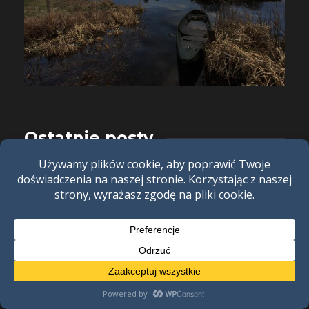
Ostatnie posty
Grobów się u nas nie rusza
1 miesiąc temu
8 min
Z miłości do drewna
1 miesiąc temu
4 min