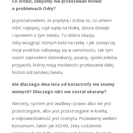
Co zrobić, żebyśmy nie przestawali mówić
o problemach Odry?
J
a postanowiłem, że popłynę i zrobię to, co umiem
robić najlepiej, czyli siądę na łódkę, zbiorę dźwięki
i opowiem o tym światu. To dobra okazja,
żeby wciągnąć różnych ludzi na rzekę. I jak zazwyczaj
moje podróże odbywają się w samotności, tak tym
razem zaprosiłem dziennikarzy, pisarzy, społeczników,
przyjaciół, którzy mają możliwości przekazania dalej
historii odrzańskiej światu.
Ale dlaczego dwa lata od katastrofy nie znamy
winnych? Dlaczego nikt nie został ukarany?
N
iestety, system jest wadliwy i prawo albo nie jest
przestrzegane, albo jest przestrzegane w kratkę,
a odpowiedzialność jest rozmyta. Pozwalamy wielkim
koncernom, takim jak KGHM, żeby codziennie