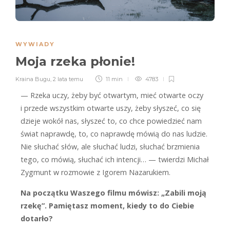
WYWIADY
Moja rzeka płonie!
Kraina Bugu
,
2 lata temu
11 min
4783
— Rzeka uczy, żeby być otwartym, mieć otwarte oczy
i przede wszystkim otwarte uszy, żeby słyszeć, co się
dzieje wokół nas, słyszeć to, co chce powiedzieć nam
świat naprawdę, to, co naprawdę mówią do nas ludzie.
Nie słuchać słów, ale słuchać ludzi, słuchać brzmienia
tego, co mówią, słuchać ich intencji… — twierdzi Michał
Zygmunt w rozmowie z Igorem Nazarukiem.
Na początku Waszego filmu mówisz: „Zabili moją
rzekę”. Pamiętasz moment, kiedy to do Ciebie
dotarło?