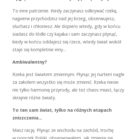
T
o inne patrzenie. Kiedy zaczynasz odkrywać rzekę,
najpierw przychodzisz nad jej brzeg, obserwujesz,
słuchasz i chłoniesz. Ale dopiero wtedy, gdy w końcu
siadasz do łódki czy kajaka i sam zaczynasz płynąć,
kiedy w końcu oddajesz się rzece, wtedy świat wokół
staje się kompletnie inny…
Ambiwalentny?
R
zeka jest światem zmiennym. Płynąc jej nurtem nagle
za zakolem wszystko się może zmienić. Rzeka niesie
nie tylko harmonię przyrody, ale też chaos miast, łączy
skrajnie różne światy.
To ten sam świat, tylko na różnych etapach
zniszczenia…
M
asz rację. Płynąc ze wschodu na zachód, trochę
w poprzek Polski, obserwowałem, jak zmienia się