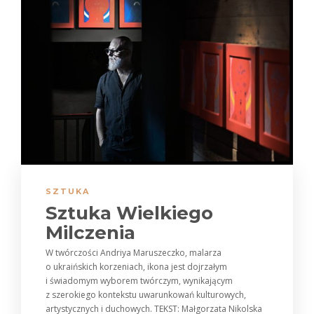
SZTUKA
Sztuka Wielkiego
Milczenia
W twórczości Andriya Maruszeczko, malarza
o ukraińskich korzeniach, ikona jest dojrzałym
i świadomym wyborem twórczym, ­wynikającym
z szerokiego kontekstu uwarunkowań kulturowych,
artystycznych i duchowych. TEKST: Małgorzata Nikolska