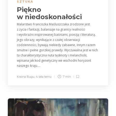
SZTUKA
Piękno
w niedoskonałości
Malarstwo Franciszka Maśluszczaka zrodzone jest
z życia i fantazji, balansuje na granicy realności
i wyobraźni inspirowanej baśniami, poezją i literaturą.
Jego obrazy, wynikające z czułej obserwacji
codzienności, bywają niekiedy zabawne, innym razem
smutne i pełne gorzkiej prawdy. Wyczuwalna jest w nich
ta charakterystyczna nuta tęsknoty i melancholii,
wpisana jak kod genetyczny we wschodni horyzont
naszego kraju....
Kraina Bugu
,
4 lata temu
7 min