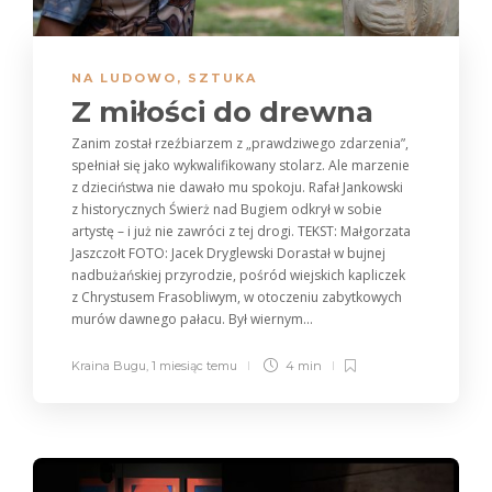
NA LUDOWO
,
SZTUKA
Z miłości do drewna
Zanim został rzeźbiarzem z „prawdziwego zdarzenia”,
spełniał się jako wykwalifikowany stolarz. Ale marzenie
z dzieciństwa nie dawało mu spokoju. Rafał Jankowski
z historycznych Świerż nad Bugiem odkrył w sobie
artystę – i już nie zawróci z tej drogi. TEKST: Małgorzata
Jaszczołt FOTO: Jacek Dryglewski Dorastał w bujnej
nadbużańskiej przyrodzie, pośród wiejskich kapliczek
z Chrystusem Frasobliwym, w otoczeniu zabytkowych
murów dawnego pałacu. Był wiernym...
Kraina Bugu
,
1 miesiąc temu
4 min