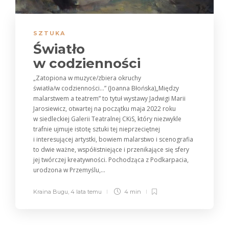
SZTUKA
Światło
w codzienności
„Zatopiona w muzyce/zbiera okruchy
światła/w codzienności…” (Joanna Błońska)„Między
malarstwem a teatrem” to tytuł wystawy Jadwigi Marii
Jarosiewicz, otwartej na początku maja 2022 roku
w siedleckiej Galerii Teatralnej CKiS, który niezwykle
trafnie ujmuje istotę sztuki tej nieprzeciętnej
i interesującej artystki, bowiem malarstwo i scenografia
to dwie ważne, współistniejące i przenikające się sfery
jej twórczej kreatywności. Pochodząca z Podkarpacia,
urodzona w Przemyślu,...
Kraina Bugu
,
4 lata temu
4 min