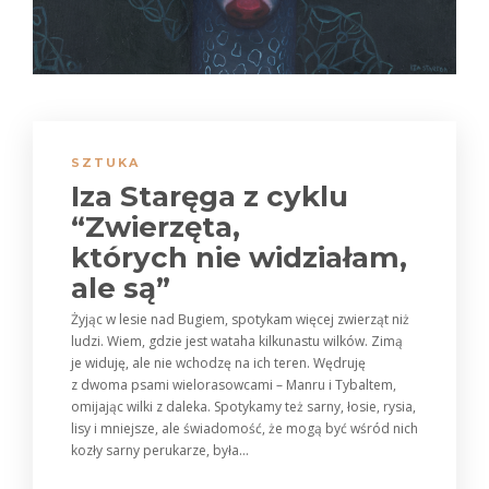
SZTUKA
Iza Staręga z cyklu
“Zwierzęta,
których nie widziałam,
ale są”
Żyjąc w lesie nad Bugiem, spotykam więcej zwierząt niż
ludzi. Wiem, gdzie jest wataha kilkunastu wilków. Zimą
je widuję, ale nie wchodzę na ich teren. Wędruję
z dwoma psami wielorasowcami – Manru i Tybaltem,
omijając wilki z daleka. Spotykamy też sarny, łosie, rysia,
lisy i mniejsze, ale świadomość, że mogą być wśród nich
kozły sarny perukarze, była...