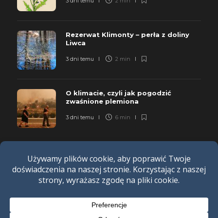
3 dni temu
2 min
Rezerwat Klimonty – perła z doliny
Liwca
3 dni temu
2 min
O klimacie, czyli jak pogodzić
zwaśnione plemiona
3 dni temu
6 min