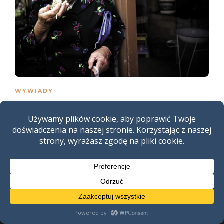
WYWIADY
Panienki apteczne i raka okadzą
Kraina Bugu
,
15 lat temu
10 min