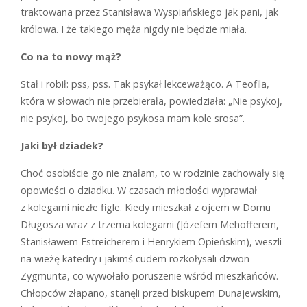
traktowana przez Stanisława Wyspiańskiego jak pani, jak
królowa. I że takiego męża nigdy nie będzie miała.
Co na to nowy mąż?
S
tał i robił: pss, pss. Tak psykał lekceważąco. A Teofila,
która w słowach nie przebierała, powiedziała: „Nie psykoj,
nie psykoj, bo twojego psykosa mam kole srosa”.
Jaki był dziadek?
C
hoć osobiście go nie znałam, to w rodzinie zachowały się
opowieści o dziad­ku. W czasach młodości wyprawiał
z kolegami niezłe figle. Kiedy mieszkał z ojcem w Domu
Długosza wraz z trzema kolegami (Józefem Mehofferem,
Stanisławem Estreicherem i Henrykiem Opieńskim), weszli
na wieżę katedry i jakimś cudem rozkołysali dzwon
Zygmunta, co wywołało poruszenie wśród mieszkańców.
Chłopców złapano, stanęli przed biskupem Dunajewskim,