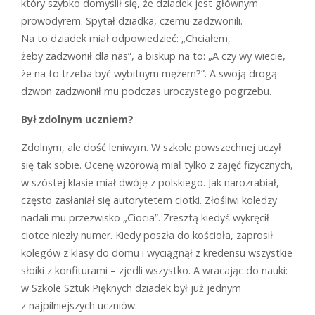
który szybko domyślił się, że dziadek jest głównym
prowodyrem. Spytał dziadka, czemu zadzwonili.
Na to dziadek miał odpowiedzieć: „Chciałem,
żeby zadzwonił dla nas”, a biskup na to: „A czy wy wiecie,
że na to trzeba być wybitnym mężem?”. A swoją drogą –
dzwon zadzwonił mu podczas uroczystego pogrzebu.
Był zdolnym uczniem?
Z
dolnym, ale dość leniwym. W szkole powszechnej uczył
się tak sobie. Ocenę wzorową miał tylko z zajęć fizycznych,
w szóstej klasie miał dwóję z polskiego. Jak narozrabiał,
często zasłaniał się autorytetem ciotki. Złośliwi koledzy
nadali mu przezwisko „Ciocia”. Zresztą kiedyś wykręcił
ciotce niezły numer. Kiedy poszła do kościoła, zaprosił
kolegów z klasy do domu i wyciągnął z kredensu wszystkie
słoiki z konfiturami – zjedli wszystko. A wracając do nauki:
w Szkole Sztuk Pięknych dziadek był już jednym
z najpilniejszych uczniów.