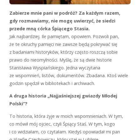
Zabierze mnie pani w podróż? Za każdym razem,
gdy rozmawiamy, nie mogę uwierzyć, że siedzi
przede mną córka Śpiącego Stasia.
J
ak najbardziej. Ile pamiętam, opowiem. Pozwoli pan,
że te okruchy pamięci nie zawsze będą pokrywać się
z badaniami historyków, którzy często roszczą sobie
prawo do nieomylności. Myślę, że są dwie historie
Stanisława Wyspiańskiego. Jedna wyczytana
ze wspomnień, listów, dokumentów. Zbadana. Ktoś wiele
godzin spędził w bibliotekach i archiwach.
A druga historia „Najjaśniejszej gwiazdy Młodej
Polski”?
T
o historia, która żyje w moich wspomnieniach. W tym,
co mówił mój ojciec, czyli Śpiący Staś. W tym, kogo
i co widziałam, co czytałam. Kiedyś opowiadał mi pan
o Józefie Czechowiczu, który stał w Lublinie