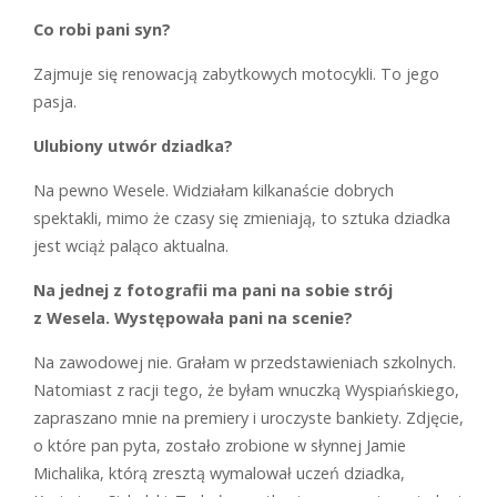
Co robi pani syn?
Zajmuje się renowacją zabytkowych motocykli. To jego
pasja.
Ulubiony utwór dziadka?
N
a pewno
Wesele
. Widziałam kilkanaście dobrych
spektakli, mimo że czasy się zmieniają, to sztuka dziadka
jest wciąż paląco aktualna.
Na jednej z fotografii ma pani na sobie strój
z
Wesela
. Występowała pani na scenie?
N
a zawodowej nie. Grałam w przedstawieniach szkolnych.
Natomiast z racji tego, że byłam wnuczką Wyspiańskiego,
zapraszano mnie na premiery i uroczyste bankiety. Zdjęcie,
o które pan pyta, zostało zrobione w słynnej Jamie
Michalika, którą zresztą wymalował uczeń dziadka,