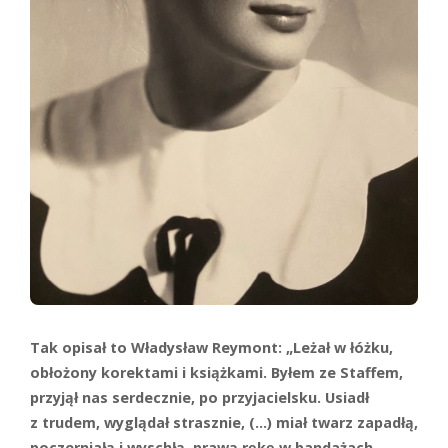
Tak opisał to Władysław Reymont: „Leżał w łóżku,
obłożony korektami i książkami. Byłem ze Staffem,
przyjął nas serdecznie, po przyjacielsku. Usiadł
z trudem, wyglądał strasznie, (…) miał twarz zapadłą,
poczerniałą i wyschłą, prawą rękę w bandażach,