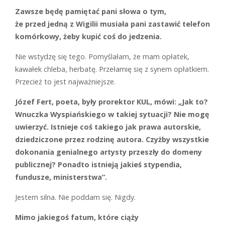
Zawsze będę pamiętać pani słowa o tym,
że przed jedną z Wigilii musiała pani zastawić telefon
komórkowy, żeby kupić coś do jedzenia.
N
ie wstydzę się tego. Pomyślałam, że mam opłatek,
kawałek chleba, herbatę. Przełamię się z synem opłatkiem.
Przecież to jest najważniejsze.
Józef Fert, poeta, były prorektor KUL, mówi: „Jak to?
Wnuczka Wyspiańskiego w takiej sytuacji? Nie mogę
uwierzyć. Istnieje coś takiego jak prawa autorskie,
dziedziczone przez rodzinę autora. Czyżby wszystkie
dokonania genialnego artysty przeszły do domeny
publicznej? Ponadto ­istnieją jakieś stypendia,
fundusze, ministerstwa”.
J
estem silna. Nie poddam się. Nigdy.
Mimo jakiegoś fatum, które ciąży