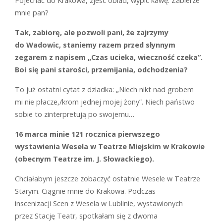
P
ojechać do Krakowa, zjeść obiad, wypić kawę. Zabierze
mnie pan?
Tak, zabiorę, ale pozwoli pani, że zajrzymy
do Wadowic, staniemy razem przed słynnym
zegarem z napisem „Czas ucieka, wieczność czeka”.
Boi się pani starości, przemijania, odchodzenia?
T
o już ostatni cytat z dziadka: „Niech nikt nad grobem
mi nie płacze,/krom jednej mojej żony”. Niech państwo
sobie to zinterpretują
po swojemu…
16 marca minie 121 rocznica pierwszego
wystawienia
Wesela
w Teatrze Miejskim w Krakowie
(obecnym Teatrze im. J. Słowackiego).
C
hciałabym jeszcze zobaczyć ostatnie
Wesele
w Teatrze
Starym. Ciągnie mnie do Krakowa. Podczas
inscenizacji
Scen z Wesela
w Lublinie, wystawionych
przez Stację Teatr, spotkałam się z dwoma