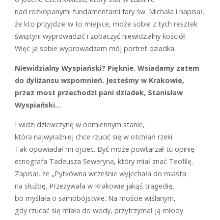
nad rozkopanymi fundamentami fary św. Michała i napisał,
że kto przyjdzie w to miejsce, może sobie z tych resztek
świątyni wyprowadzić i zobaczyć niewidzialny kościół.
Więc ja sobie wyprowadzam mój portret dziadka.
Niewidzialny Wyspiański? Pięknie. Wsiadamy zatem
do dyliżansu wspomnień. Jesteśmy w Krakowie,
przez most przechodzi pani dziadek, Stanisław
Wyspiański…
I
widzi dziewczynę w odmiennym stanie,
która najwyraźniej chce rzucić się w otchłań rzeki.
Tak opowiadał mi ojciec. Być może powtarzał tu opinię
etnografa Tadeusza Seweryna, który miał znać Teofilę.
Zapisał, że „Pytkówna wcześnie wyjechała do miasta
na służbę. Przeżywała w Krakowie jakąś tragedię,
bo myślała o samobójstwie. Na moście wiślanym,
gdy rzucać się miała do wody, przytrzymał ją młody