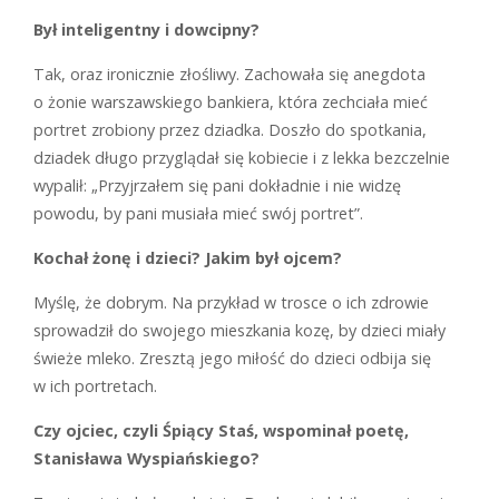
Był inteligentny i dowcipny?
T
ak, oraz ironicznie złośliwy. Zachowała się anegdota
o żonie warszawskiego bankiera, która zechciała mieć
portret zrobiony przez dziadka. Doszło do spotkania,
dziadek długo przyglądał się kobiecie i z lekka bezczelnie
wypalił: „Przyjrzałem się pani dokładnie i nie widzę
powodu, by pani musiała mieć swój ­portret”.
Kochał żonę i dzieci? Jakim był ojcem?
M
yślę, że dobrym. Na przykład w trosce o ich zdrowie
sprowadził do swojego mieszkania kozę, by dzieci miały
świeże mleko. Zresztą jego miłość do dzieci odbija się
w ich portretach.
Czy ojciec, czyli Śpiący Staś, wspominał poetę,
Stanisława Wyspiańskiego?