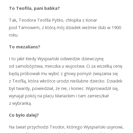
To Teofila, pani babka?
T
ak, Teodora Teofila Pytko, chłopka z Konar
pod Tarnowem, z którą mój dziadek weźmie ślub w 1900
roku.
To mezalians?
I
to jaki! Kiedy Wyspiański odwiedzie dziewczynę
od samobójstwa, mieszka u wujostwa. Ci za wszelką cenę
będą próbowali mu wybić z głowy pomysł związania się
z Teofilą, która wkrótce urodzi nieślubne dziecko. Dziadek
był twardy, powiedział, że nie, i koniec. Wyprowadził się,
wynajął pokój na placu Mariackim i tam zamieszkał
z wybranką.
Co było dalej?
N
a świat przychodzi Teodor, którego Wyspiański usynowi,