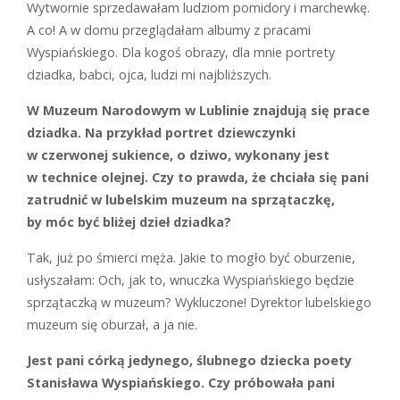
W
ytwornie sprzedawałam ludziom pomidory i marchewkę.
A co! A w do­mu przeglądałam albumy z pracami
Wyspiańskiego. Dla kogoś obrazy, dla mnie portrety
dziadka, babci, ojca, ludzi mi najbliższych.
W Muzeum Narodowym w Lublinie znajdują się prace
dziadka. Na przykład portret dziewczynki
w czerwonej sukience, o dziwo, wykonany jest
w technice olejnej. Czy to prawda, że chciała się pani
zatrudnić w lubelskim muzeum na sprzątaczkę,
by móc być bliżej dzieł dziadka?
T
ak, już po śmierci męża. Jakie to mogło być oburzenie,
usłyszałam: Och, jak to, wnuczka Wyspiańskiego będzie
sprzątaczką w muzeum? Wykluczone! Dyrektor lubelskiego
muzeum się oburzał, a ja nie.
Jest pani córką jedynego, ślubnego dziecka poety
Stanisława Wyspiańskiego. Czy próbowała pani