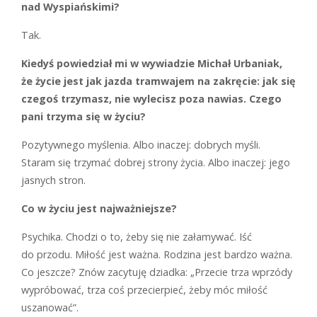
nad Wyspiańskimi?
T
ak.
Kiedyś powiedział mi w wywiadzie Michał Urbaniak,
że życie jest jak jazda tramwajem na zakręcie: jak się
czegoś trzymasz, nie wylecisz poza nawias. Czego
pani trzyma się w życiu?
P
ozytywnego myślenia. Albo inaczej: dobrych myśli.
Staram się trzymać dobrej strony życia. Albo inaczej: jego
jasnych stron.
Co w życiu jest najważniejsze?
P
sychika. Chodzi o to, żeby się nie załamywać. Iść
do przodu. Miłość jest ważna. Rodzina jest bardzo ważna.
Co jeszcze? Znów zacytuję dziadka: „Przecie trza wprzódy
wypróbować, trza coś przecierpieć, żeby móc miłość
uszanować”.