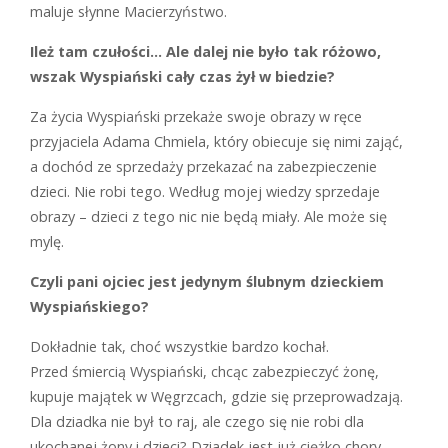
maluje słynne
Macierzyństwo
.
Ileż tam czułości… Ale dalej nie było tak różowo,
wszak Wyspiański cały czas żył w biedzie?
Z
a życia Wyspiański przekaże swoje obrazy w ręce
przyjaciela Adama Chmiela, który obiecuje się nimi zająć,
a dochód ze sprzedaży przekazać na zabezpieczenie
dzieci. Nie robi tego. Według mojej wiedzy sprzedaje
obrazy – dzieci z tego nic nie będą miały. Ale może się
mylę.
Czyli pani ojciec jest jedynym ślubnym dzieckiem
Wyspiańskiego?
D
okładnie tak, choć wszystkie bardzo kochał.
Przed śmiercią Wyspiański, chcąc zabezpieczyć żonę,
kupuje majątek w Węgrzcach, gdzie się przeprowadzają.
Dla dziadka nie był to raj, ale czego się nie robi dla
ukochanej żony i dzieci? Dziadek jest już ciężko chory,