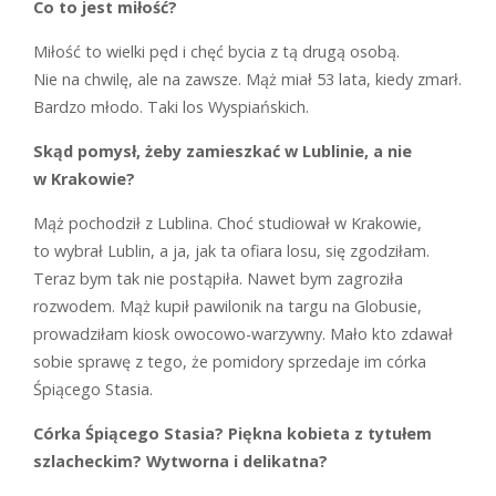
Co to jest miłość?
M
iłość to wielki pęd i chęć bycia z tą drugą osobą.
Nie na chwilę, ale na ­zawsze. Mąż miał 53 lata, kiedy zmarł.
Bardzo młodo. Taki los Wys­pia­ń­skich.
Skąd pomysł, żeby zamieszkać w Lublinie, a nie
w Krakowie?
M
ąż pochodził z Lublina. Choć studiował w Krakowie,
to wybrał Lublin, a ja, jak ta ofiara losu, się zgodziłam.
Teraz bym tak nie postąpiła. Nawet bym zagroziła
rozwodem. Mąż kupił pawilonik na targu na Globusie,
prowadziłam kiosk owocowo-warzywny. Mało kto zdawał
sobie sprawę z tego, że pomidory sprzedaje im córka
Śpiącego Stasia.
Córka Śpiącego Stasia? Piękna kobieta z tytułem
szlacheckim? Wytworna i delikatna?