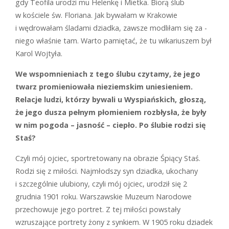
gdy Teofila urodzi mu Helenkę i Mietka. Biorą ślub
w kościele św. Floriana. Jak ­bywałam w Krakowie
i wędrowałam ­śladami dziadka, zawsze modliłam się za ­
niego właśnie tam. Warto pamiętać, że tu ­wikariuszem był
Karol Wojtyła.
We wspomnieniach z tego ślubu czytamy, że jego
twarz promieniowała nieziemskim uniesieniem.
Relacje ludzi, którzy bywali u Wyspiańskich, głoszą,
że jego dusza pełnym płomieniem rozbłysła, że były
w nim pogoda – jasność – ciepło. Po ślubie rodzi się
Staś?
C
zyli mój ojciec, sportretowany na obrazie
Śpiący Staś
.
Rodzi się z miłości. Najmłodszy syn dziadka, ukochany
i szczególnie ulubiony, czyli mój ojciec, urodził się 2
grudnia 1901 roku. Warszawskie Muzeum Narodowe
przechowuje jego portret. Z tej miłości powstały
wzruszające portrety żony z synkiem. W 1905 roku dziadek