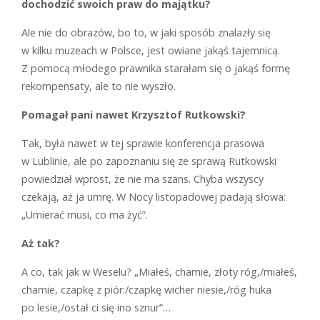
dochodzić swoich praw do majątku?
A
le nie do obrazów, bo to, w jaki sposób znalazły się
w kilku muzeach w Polsce, jest owiane jakąś tajemnicą.
Z pomocą młodego prawnika starałam się o jakąś formę
rekompensaty, ale to nie wyszło.
Pomagał pani nawet Krzysztof Rutko­wski?
T
ak, była nawet w tej sprawie konferencja prasowa
w Lublinie, ale po zapoznaniu się ze sprawą Rutkowski
powiedział wprost, że nie ma szans. Chyba wszyscy
czekają, aż ja umrę. W
Nocy listopadowej
padają słowa:
„Umierać musi, co ma żyć”.
Aż tak?
A
co, tak jak w
Weselu
? „Miałeś, chamie, złoty róg,/miałeś,
chamie, czapkę z piór:/czapkę wicher niesie,/róg huka
po lesie,/ostał ci się ino sznur”…