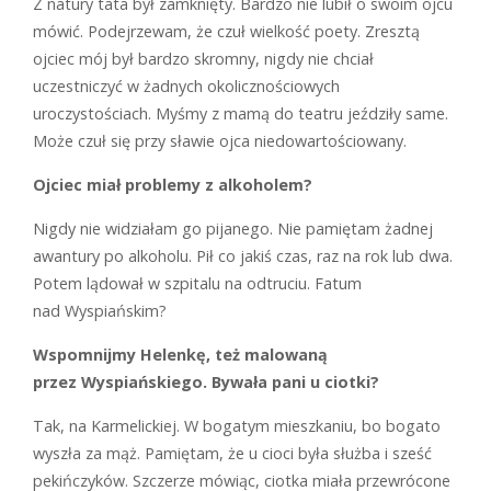
Z
natury tata był zamknięty. Bardzo nie lubił o swoim ojcu
mówić. Podejrzewam, że czuł wielkość poety. Zresztą
ojciec mój był bardzo skromny, nigdy nie chciał
uczestniczyć w żadnych okolicznościowych
uroczystościach. Myśmy z mamą do teatru jeździły same.
Może czuł się przy sławie ojca niedowartościowany.
Ojciec miał problemy z alkoholem?
N
igdy nie widziałam go pijanego. Nie pamiętam żadnej
awantury po alkoholu. Pił co jakiś czas, raz na rok lub dwa.
Potem lądował w szpitalu na odtruciu. Fatum
nad Wyspiańskim?
Wspomnijmy Helenkę, też malowaną
przez Wyspiańskiego. Bywała pani u ciotki?
T
ak, na Karmelickiej. W bogatym mie­szkaniu, bo bogato
wyszła za mąż. Pamiętam, że u cioci była służba i sześć
pekińczyków. Szczerze mówiąc, ciotka miała przewrócone