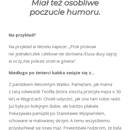
Miał też osobliwe
poczucie humoru.
Na przykład?
N
a przykład w
Weselu
napisze: „Ptok ptokowi
nie jednaki/człek człekowi nie dorówna./Dusa dusy zajrzy
w oczy,/nie polezie orzeł w gówna”.
Niedługo po śmierci babka zwiąże się z…
Z
parobkiem Wincentym Waśko. Pamiętam, jak mama
z tatą odwiedzili Teofilę (która zresztą przeżyła męża o 50
lat) w Węgrzcach. Chcieli usłyszeć, jak ona tam sobie radzi.
Już była po kolejnym ślubie, ale bardzo płakała.
Pokazywała pamiątki po Stanisławie Wyspiańskim,
schowane w malowanej skrzyni. A temu wszystkiemu
przysłuchiwał się nowy mąż. Powiedziała rodzicom, że była