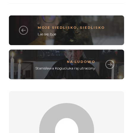
MOJE SIEDLISKO
,
SIEDLISKO
Las się żyje
NA LUDOWO
Stanisława Koguciuka raj utracony