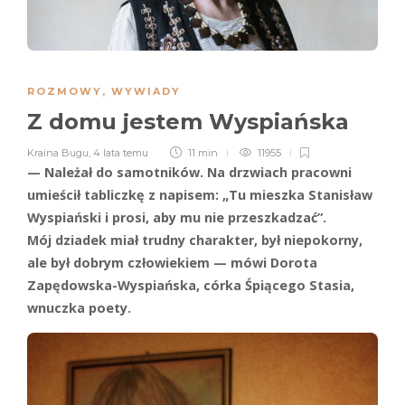
ROZMOWY
,
WYWIADY
Z domu jestem Wyspiańska
Kraina Bugu
,
4 lata temu
11 min
11955
— Należał do samotników. Na drzwiach pracowni
umieścił tabliczkę z napisem: „Tu mieszka Stanisław
Wyspiański i prosi, aby mu nie przeszkadzać”.
Mój dziadek miał trudny charakter, był niepokorny,
ale był dobrym człowiekiem — mówi Dorota
Zapędowska-Wyspiańska, córka Śpiącego Stasia,
wnuczka poety.