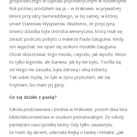
gospodarczego w szpitalu psychiatrycznym w Kobierzynie.
Rok później urodziłam się ja – w Krakowie, w prywatnej
klinice przy ulicy Siemiradzkiego, w tej samej, w której
umarł Stanisław Wyspiański. Wiadomo, że przyczyną
śmierci dziadka była choroba weneryczna, którą miał się
zarazić podczas pobytu u malarza Paula Gauguina. Kiedy
ten wyjechał, nie oparł się urokom modelki Gauguina.
Chciał skosztować tego miodu, i wyszło, jak wyszło. Może
to tylko legenda, ale barwna. Jak by nie było, Teofila się
od niego nie zaraziła, była zdrową i silną kobietą.
Tak sobie myślę, że tyle w życiu przeszłam, ale się
trzymam, bo mam jej geny.
Co się działo z panią?
S
zkoła podstawowa i średnia w Kra­kowie, potem dwa lata
bibliotekoznawstwa w studium pomaturalnym. Ze szkoły
pamiętam nauczycielkę łaciny. Gdy tylko zauważyła,
że mam zły akcent, uderzała linijką o ławkę i mówiła: „Jak