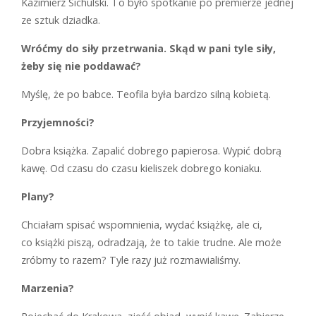
Kazimierz Sichulski. To było spotkanie po premierze jednej
ze sztuk dziadka.
Wróćmy do siły przetrwania. Skąd w pani tyle siły,
żeby się nie poddawać?
M
yślę, że po babce. Teofila była bardzo silną kobietą.
Przyjemności?
D
obra książka. Zapalić dobrego papierosa. Wypić dobrą
kawę. Od czasu do czasu kieliszek dobrego koniaku.
Plany?
C
hciałam spisać wspomnienia, wydać książkę, ale ci,
co książki piszą, odradzają, że to takie trudne. Ale może
zróbmy to razem? Tyle razy już rozmawialiśmy.
Marzenia?