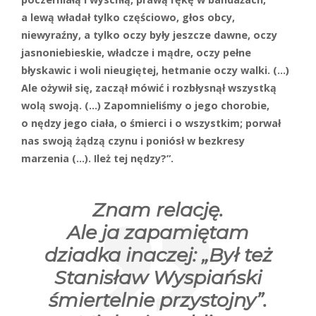
a lewą władał tylko częściowo, głos obcy,
niewyraźny, a tylko oczy były jeszcze dawne, oczy
jasnoniebieskie, władcze i mądre, oczy pełne
błyskawic i woli nieugiętej, hetmanie oczy walki. (…)
Ale ożywił się, zaczął mówić i rozbłysnął wszystką
wolą swoją. (…) Zapomnieliśmy o jego chorobie,
o nędzy jego ciała, o śmierci i o wszystkim; porwał
nas swoją żądzą czynu i poniósł w bezkresy
marzenia (…). Ileż tej nędzy?”.
Z
nam relację.
Ale ja zapamiętam
dziadka inaczej: „Był też
Stanisław Wyspiański
śmiertelnie przystojny”.