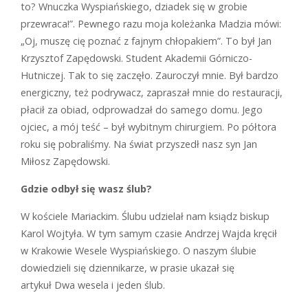
to? Wnuczka Wyspiańskiego, dziadek się w grobie
przewraca!”. Pewnego razu moja koleżanka Madzia mówi:
„Oj, muszę cię poznać z fajnym chłopakiem”. To był Jan
Krzysztof Zapędowski. Student Akademii Górniczo-
Hutniczej. Tak to się zaczęło. Zauroczył mnie. Był bardzo
energiczny, też podrywacz, zapraszał mnie do restauracji,
płacił za obiad, odprowadzał do samego domu. Jego
ojciec, a mój teść – był wybitnym chirurgiem. Po półtora
roku się pobraliśmy. Na świat przyszedł nasz syn Jan
Miłosz Zapędowski.
Gdzie odbył się wasz ślub?
W
kościele Mariackim. Ślubu udzielał nam ksiądz biskup
Karol Wojtyła. W tym samym czasie Andrzej Wajda kręcił
w Krakowie
Wesele
Wyspiańskiego. O naszym ślubie
dowiedzieli się dziennikarze, w prasie ukazał się
artykuł
Dwa wesela i jeden ślub
.