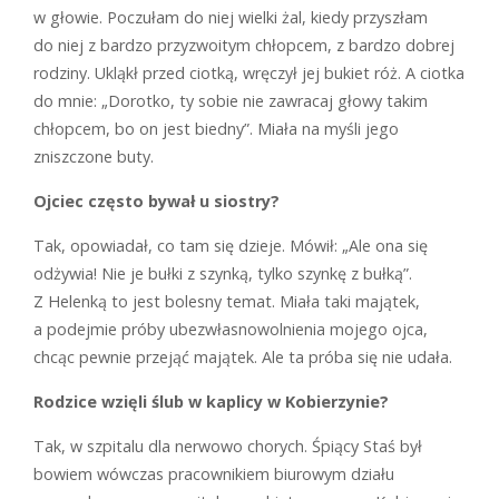
w głowie. Poczułam do niej wielki żal, kiedy przyszłam
do niej z bardzo przyzwoitym chłopcem, z bardzo dobrej
rodziny. Ukląkł przed ciotką, wręczył jej bukiet róż. A ciotka
do mnie: „Dorotko, ty sobie nie zawracaj głowy takim
chłopcem, bo on jest biedny”. Miała na myśli jego
zniszczone buty.
Ojciec często bywał u siostry?
T
ak, opowiadał, co tam się dzieje. Mówił: „Ale ona się
odżywia! Nie je bułki z szynką, tylko szynkę z bułką”.
Z Helenką to jest bolesny temat. Miała taki majątek,
a podejmie próby ubezwłasnowolnienia mojego ojca,
chcąc pewnie przejąć majątek. Ale ta próba się nie udała.
Rodzice wzięli ślub w kaplicy w Kobierzynie?
T
ak, w szpitalu dla nerwowo ­chorych. Śpiący Staś był
bowiem wówczas pracownikiem biurowym działu