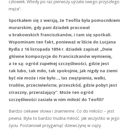
człowiek. Wtedy po raz pierwszy ujrzała swego przyszłego
męża”.
Spotkałem się z wersją, że Teofila była pomocnikiem
murarskim, gdy pani dziadek pracował
u krakowskich franciszkanów, i tam się spotkali.
Wspominam ten fakt, ponieważ w liście do Lucjana
Rydla z 16 listopada 1894 r. dziadek zapisał: „Dwie
główne kompozycje do Franciszkanów wymienię,
a te są: ogród zupełnej szczęśliwości, gdzie jest
tak lubo, tak miło, tak spokojnie, jak nigdy na ziemi
być nie może i nie było…, las zwątpienia, walki,
trudów, przeciwieństw, przeszkód, gdzie pobyt jest
straszny, przerażający”. Może ten ogród
szczęśliwości zasiała w nim miłość do Teofili?
B
ardzo ciekawe słowa i znamienne. Co do miłości – jest
pewna. Była to bardzo trudna miłość. Jak wszystko w jego
życiu. Postanowił przygarnąć dziewczynę w ciąży.