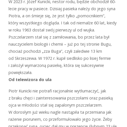
W
2023 r. Józef Kunicki, nestor rodu, będzie obchodził 60-
lecie pracy w pasiece. Dzisiaj pasieka należy do jego syna
Piotra, a on śmieje się, że jest tylko „pomocnikiem”,
który wszystkiego dogląda. I tak od niemalże 60 lat, kiedy
w roku 1963 dostał swój pierwszy ul od wujka.
Pszczelarzem stał się z zamiłowania, bo przez lata był
nauczycielem biologii i chemii – już po tej stronie Bugu,
chociaż pochodzi „zza Buga”, czyli zaledwie 13 km
od Skrzeszewa. W 1972 r. kupił siedlisko po lisiej fermie
i założył wymarzoną pasiekę, która się sukcesywnie
powiększała.
Od telewizora do ula
Piotr Kunicki nie potrafi racjonalnie wytłumaczyć, jak
z braku chęci i zainteresowania pszczołami oraz pasieką
ojca w młodości stał się zapalonym pszczelarzem.
W dorosłym już wieku nagle nastąpiła ta przemiana jak
rażenie piorunem, co przeformułowało jego życie. Żeby
przekonać syna, ojciec dał mu w prezencie ślubnym 23 ule,