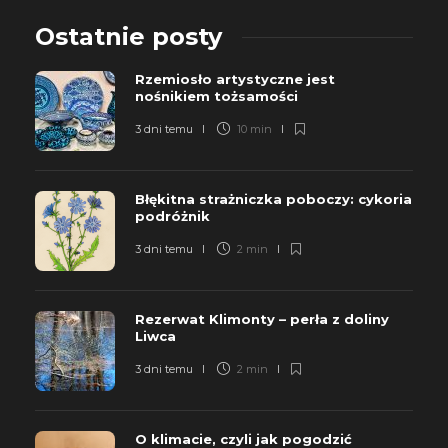
Ostatnie posty
Rzemiosło artystyczne jest
nośnikiem tożsamości
3 dni temu
10 min
Błękitna strażniczka poboczy: cykoria
podróżnik
3 dni temu
2 min
Rezerwat Klimonty – perła z doliny
Liwca
3 dni temu
2 min
O klimacie, czyli jak pogodzić