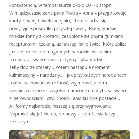
konsystencję, w temperaturze około 60–70 stopni.
W międzyczasie żona pana Piotra – Anna – przygotowuje
knoty z białej bawełnianej nici, które osadza się
precyzyjnie pośrodku przyszłej świecy. Białe, gładkie,
miękkie formy z knotami, zespolone zielonymi gumkami
recepturkami, czekają, aż nastąpi lanie świec, które zbliża
już ten proces do magicznych narodzin. Ale zanim
to nastąpi, świece muszą stygnąć kilka godzin,
żeby dobrze stężały… Potem następuje moment
kulminacyjny – narodziny… i jak przy każdych narodzinach,
trzeba zachować ostrożność, wyjmować z form
niespiesznie, bo szczególnie narażone na ubytki są świece
z nierównościami, czyli choinki, aniołki i inne postacie…
A i formy najbardziej niszczą się przy wyjmowaniu.
Naprawić się już nie da, bo nowy silikon źle się łączy
ze starym.