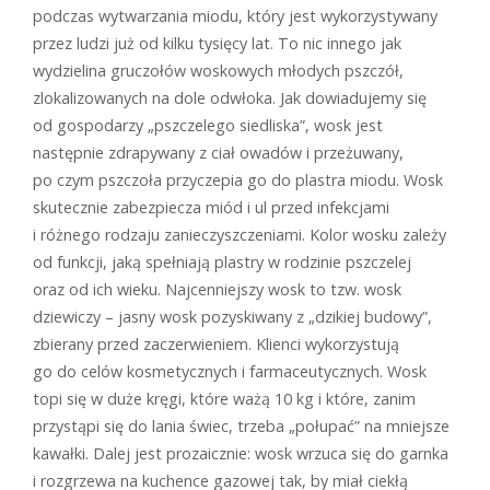
podczas wytwarzania miodu, który jest wykorzystywany
przez ludzi już od kilku tysięcy lat. To nic innego jak
wydzielina gruczołów woskowych młodych pszczół,
zlokalizowanych na dole odwłoka. Jak dowiadujemy się
od gospodarzy „pszczelego siedliska”, wosk jest
następnie zdrapywany z ciał owadów i przeżuwany,
po czym pszczoła przyczepia go do plastra miodu. Wosk
skutecznie zabezpiecza miód i ul przed infekcjami
i różnego rodzaju zanieczyszczeniami. Kolor wosku zależy
od funkcji, jaką spełniają plastry w rodzinie pszczelej
oraz od ich wieku. Najcenniejszy wosk to tzw. wosk
dziewiczy – jasny wosk pozyskiwany z „dzikiej budowy”,
zbierany przed zaczerwieniem. Klienci wykorzystują
go do celów kosmetycznych i farmaceutycznych. Wosk
topi się w duże kręgi, które ważą 10 kg i które, zanim
przystąpi się do lania świec, trzeba „połupać” na mniejsze
kawałki. Dalej jest prozaicznie: wosk wrzuca się do garnka
i rozgrzewa na kuchence gazowej tak, by miał ciekłą