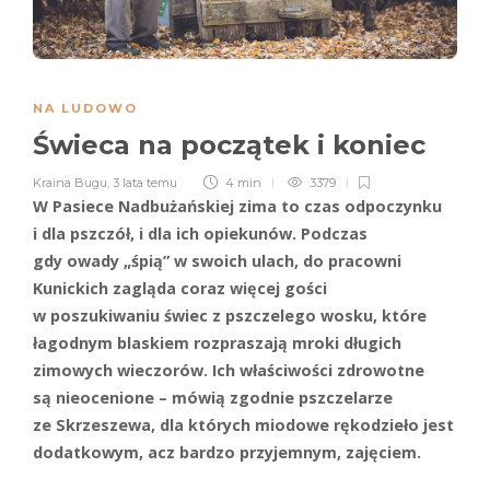
NA LUDOWO
Świeca na początek i koniec
Kraina Bugu
,
3 lata temu
4 min
3379
W Pasiece Nadbużańskiej zima to czas odpoczynku
i dla pszczół, i dla ich opiekunów. Podczas
gdy owady „śpią” w swoich ulach, do pracowni
Kunickich zagląda coraz więcej gości
w poszukiwaniu świec z pszczelego wosku, które
łagodnym blaskiem rozpraszają mroki długich
zimowych wieczorów. Ich właściwości zdrowotne
są nieocenione – mówią zgodnie pszczelarze
ze Skrzeszewa, dla których miodowe rękodzieło jest
dodatkowym, acz bardzo przyjemnym, zajęciem.