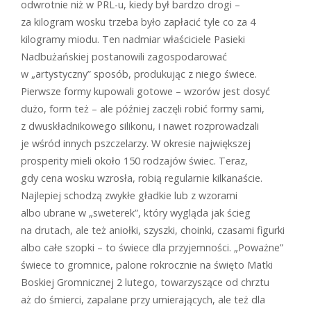
odwrotnie niż w ­PRL-u, kiedy był bardzo drogi –
za kilogram wosku trzeba było zapłacić tyle co za 4
kilogramy miodu. Ten nadmiar właściciele Pasieki
Nadbużańskiej postanowili zagospodarować
w „artystyczny” sposób, produkując z niego świece.
Pierwsze formy kupowali gotowe – wzorów jest dosyć
dużo, form też – ale później zaczęli robić formy sami,
z dwuskładnikowego silikonu, i nawet rozprowadzali
je wśród innych pszczelarzy. W okresie największej
prosperity mieli około 150 rodzajów świec. Teraz,
gdy cena wosku wzrosła, robią regularnie kilkanaście.
Najlepiej schodzą zwykłe gładkie lub z wzorami
albo ubrane w „sweterek”, który wygląda jak ścieg
na drutach, ale też aniołki, szyszki, choinki, czasami figurki
albo całe szopki – to świece dla przyjemności. „Poważne”
świece to gromnice, palone rokrocznie na święto Matki
Boskiej Gromnicznej 2 lutego, towarzyszące od chrztu
aż do śmierci, zapalane przy umierających, ale też dla