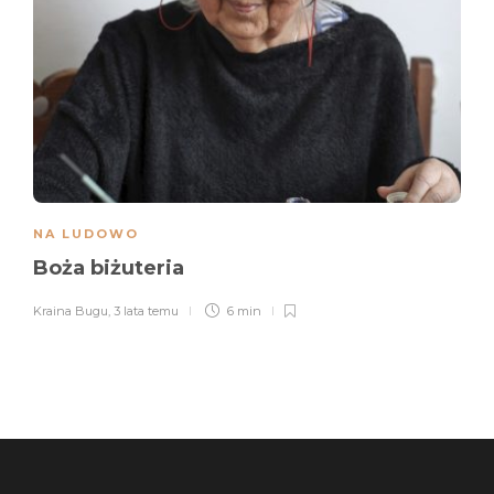
NA LUDOWO
Boża biżuteria
Kraina Bugu
,
3 lata temu
6 min