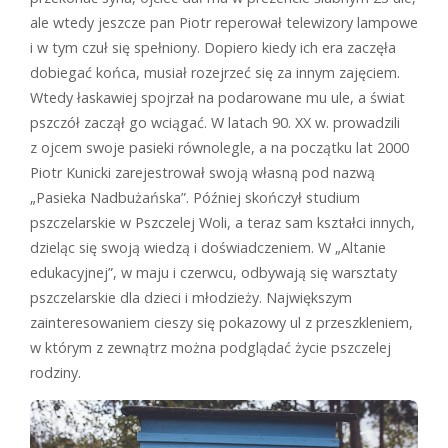
ale wtedy jeszcze pan Piotr reperował telewizory lampowe
i w tym czuł się spełniony. Dopiero kiedy ich era zaczęła
dobiegać końca, musiał rozejrzeć się za innym zajęciem.
Wtedy łaskawiej spojrzał na podarowane mu ule, a świat
pszczół zaczął go wciągać. W latach 90. XX w. prowadzili
z ojcem swoje pasieki równolegle, a na początku lat 2000
Piotr Kunicki zarejestrował swoją własną pod nazwą
„Pasieka Nadbużańska”. Później skończył studium
pszczelarskie w Pszczelej Woli, a teraz sam kształci innych,
dzieląc się swoją wiedzą i doświadczeniem. W „Altanie
edukacyjnej”, w maju i czerwcu, odbywają się warsztaty
pszczelarskie dla dzieci i młodzieży. Największym
zainteresowaniem cieszy się pokazowy ul z przeszkleniem,
w którym z zewnątrz można podglądać życie pszczelej
rodziny.