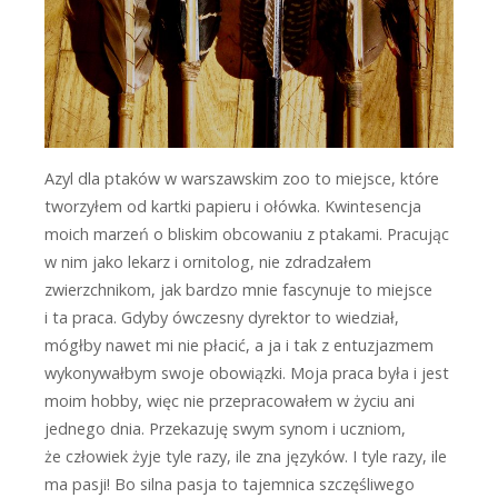
Azyl dla ptaków w warszawskim zoo to miejsce, które
tworzyłem od kartki papieru i ołówka. Kwintesencja
moich marzeń o bliskim obcowaniu z ptakami. Pracując
w nim jako lekarz i ornitolog, nie zdradzałem
zwierzchnikom, jak bardzo mnie fascynuje to miejsce
i ta praca. Gdyby ówczesny dyrektor to wiedział,
mógłby nawet mi nie płacić, a ja i tak z entuzjazmem
wykonywałbym swoje obowiązki. Moja praca była i jest
moim hobby, więc nie przepracowałem w życiu ani
jednego dnia. Przekazuję swym synom i uczniom,
że człowiek żyje tyle razy, ile zna języków. I tyle razy, ile
ma pasji! Bo silna pasja to tajemnica szczęśliwego