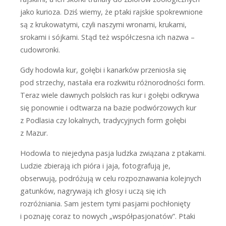
jako kurioza. Dziś wiemy, że ptaki rajskie spokrewnione
są z krukowatymi, czyli naszymi wronami, krukami,
srokami i sójkami. Stąd też współczesna ich nazwa –
cudowronki.
Gdy hodowla kur, gołębi i kanarków przeniosła się
pod strzechy, nastała era rozkwitu różnorodności form.
Teraz wiele dawnych polskich ras kur i gołębi odkrywa
się ponownie i odtwarza na bazie podwórzowych kur
z Podlasia czy lokalnych, tradycyjnych form gołębi
z Mazur.
Hodowla to niejedyna pasja ludzka związana z ptakami.
Ludzie zbierają ich pióra i jaja, fotografują je,
obserwują, podróżują w celu rozpoznawania kolejnych
gatunków, nagrywają ich głosy i uczą się ich
rozróżniania. Sam jestem tymi pasjami pochłonięty
i poznaję coraz to nowych „współpasjonatów”. Ptaki