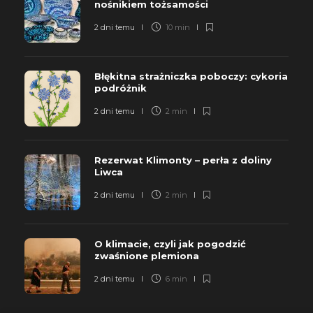
nośnikiem tożsamości
2 dni temu
10 min
Błękitna strażniczka poboczy: cykoria
podróżnik
2 dni temu
2 min
Rezerwat Klimonty – perła z doliny
Liwca
2 dni temu
2 min
O klimacie, czyli jak pogodzić
zwaśnione plemiona
2 dni temu
6 min