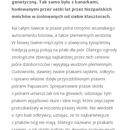
genetyczną. Tak samo było z kanarkami,
hodowanymi przez setki lat przez hiszpańskich
mnichów w izolowanych od siebie klasztorach.
Na całym świecie w ptasie pióra strojono wszelakiego
autoramentu bóstwa, a także plemiennych wodzów.
W Nowej Gwinei mężczyźni z uświęconą tysiącletnią
tradycją pasją polują na ptaki dla piór. Dlatego ogrody
zoologiczne zbierają najbardziej przez nich cenione
pióra dzioborożców i wysyłają wodzom plemiennym.
Cudowronki, dawniej zwane ptakami rajskimi, odkryto
i opisano właśnie dzięki przyozdobionym ptasimi
piórami Papuasom. Spreparowane ptasie skórki
z piórami umieszczali oni na głowach, odcinając tym
ptakom wyjątkowo duże i silne nogi, które zwyczajnie
przeszkadzały w noszeniu ptasiej skórki. Nie wiedzieli
o tym biali odkrywcy, uznając, że te najbarwniejsze
z ptaków nóg nie mają. Dlatego nazwano je ptakami
rajskimi, a ich skórki trafiały do zbiorów zoologicznych