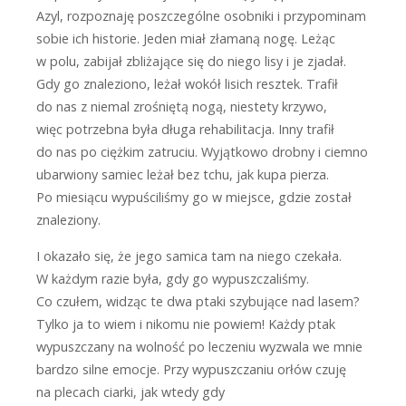
Azyl, rozpoznaję poszczególne osobniki i przypominam
sobie ich historie. Jeden miał złamaną nogę. Leżąc
w polu, zabijał zbliżające się do niego lisy i je zjadał.
Gdy go znaleziono, leżał wokół lisich resztek. Trafił
do nas z niemal zrośniętą nogą, niestety krzywo,
więc potrzebna była długa rehabilitacja. Inny trafił
do nas po ciężkim zatruciu. Wyjątkowo drobny i ciemno
ubarwiony samiec leżał bez tchu, jak kupa pierza.
Po miesiącu wypuściliśmy go w miejsce, gdzie został
znaleziony.
I okazało się, że jego samica tam na niego czekała.
W każdym razie była, gdy go wypuszczaliśmy.
Co czułem, widząc te dwa ptaki szybujące nad lasem?
Tylko ja to wiem i nikomu nie powiem! Każdy ptak
wypuszczany na wolność po leczeniu wyzwala we mnie
bardzo silne emocje. Przy wypuszczaniu orłów czuję
na plecach ciarki, jak wtedy gdy