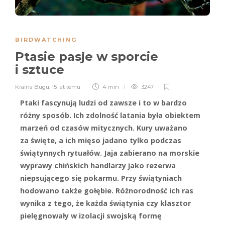
BIRDWATCHING
Ptasie pasje w sporcie
i sztuce
Kraina Bugu
,
15 lat temu
4 min
3247
Ptaki fascynują ludzi od zawsze i to w bardzo
różny sposób. Ich zdolność latania była obiektem
marzeń od czasów mitycznych. Kury uważano
za święte, a ich mięso jadano tylko podczas
świątynnych rytuałów. Jaja zabierano na morskie
wyprawy chińskich handlarzy jako rezerwa
niepsującego się pokarmu. Przy świątyniach
hodowano także gołębie. Różnorodność ich ras
wynika z tego, że każda świątynia czy klasztor
pielęgnowały w izolacji swojską formę