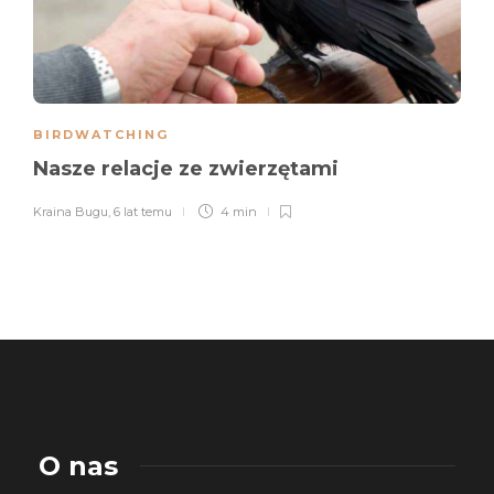
BIRDWATCHING
Nasze relacje ze zwierzętami
Kraina Bugu
,
6 lat temu
4 min
O nas