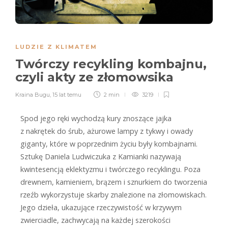
LUDZIE Z KLIMATEM
Twórczy recykling kombajnu,
czyli akty ze złomowsika
Kraina Bugu
,
15 lat temu
2 min
3219
Spod jego ręki wychodzą kury znoszące jajka
z nakrętek do śrub, ażurowe lampy z tykwy i owady
giganty, które w poprzednim życiu były kombajnami.
Sztukę Daniela Ludwiczuka z Kamianki nazywają
kwintesencją eklektyzmu i twórczego recyklingu. Poza
drewnem, kamieniem, brązem i sznurkiem do tworzenia
rzeźb wykorzystuje skarby znalezione na złomowiskach.
Jego dzieła, ukazujące rzeczywistość w krzywym
zwierciadle, zachwycają na każdej szerokości