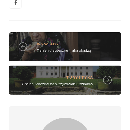
WYWIADY
Panienki apteczne i raka okadzą
TURYSTYKA
Gmina Korczew na skrzyżowaniu szlaków