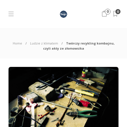
0
0
Home
Ludzie z klimatem
Twórczy recykling kombajnu,
czyli akty ze złomowsika