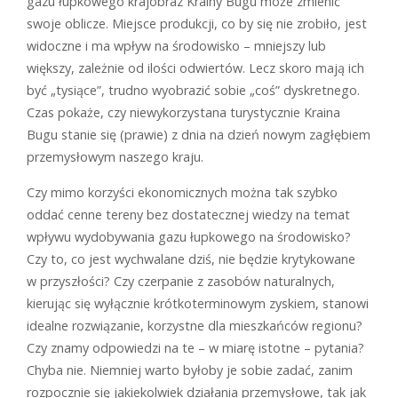
gazu łupkowego krajobraz Krainy Bugu może zmienić
swoje oblicze. Miejsce produkcji, co by się nie zrobiło, jest
widoczne i ma wpływ na środowisko – mniejszy lub
większy, zależnie od ilości odwiertów. Lecz skoro mają ich
być „tysiące”, trudno wyobrazić sobie „coś” dyskretnego.
Czas pokaże, czy niewykorzystana turystycznie Kraina
Bugu stanie się (prawie) z dnia na dzień nowym zagłębiem
przemysłowym naszego kraju.
Czy mimo korzyści ekonomicznych można tak szybko
oddać cenne tereny bez dostatecznej wiedzy na temat
wpływu wydobywania gazu łupkowego na środowisko?
Czy to, co jest wychwalane dziś, nie będzie krytykowane
w przyszłości? Czy czerpanie z zasobów naturalnych,
kierując się wyłącznie krótkoterminowym zyskiem, stanowi
idealne rozwiązanie, korzystne dla mieszkańców regionu?
Czy znamy odpowiedzi na te – w miarę istotne – pytania?
Chyba nie. Niemniej warto byłoby je sobie zadać, zanim
rozpocznie się jakiekolwiek działania przemysłowe, tak jak