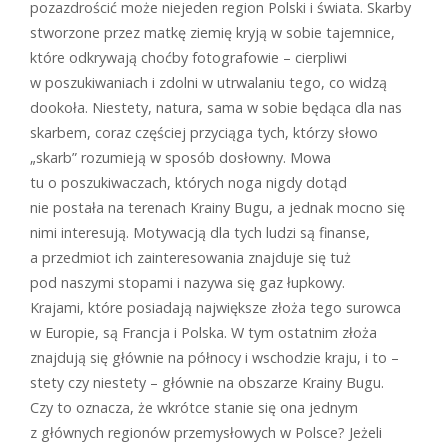
pozazdrościć może niejeden region Polski i świata. Skarby
stworzone przez matkę ziemię kryją w sobie tajemnice,
które odkrywają choćby fotografowie – cierpliwi
w poszukiwaniach i zdolni w utrwalaniu tego, co widzą
dookoła. Niestety, natura, sama w sobie będąca dla nas
skarbem, coraz częściej przyciąga tych, którzy słowo
„skarb” rozumieją w sposób dosłowny. Mowa
tu o poszukiwaczach, których noga nigdy dotąd
nie postała na terenach Krainy Bugu, a jednak mocno się
nimi interesują. Motywacją dla tych ludzi są finanse,
a przedmiot ich zainteresowania znajduje się tuż
pod naszymi stopami i nazywa się gaz łupkowy.
Krajami, które posiadają największe złoża tego surowca
w Europie, są Francja i Polska. W tym ostatnim złoża
znajdują się głównie na północy i wschodzie kraju, i to –
stety czy niestety – głównie na obszarze Krainy Bugu.
Czy to oznacza, że wkrótce stanie się ona jednym
z głównych regionów przemysłowych w Polsce? Jeżeli