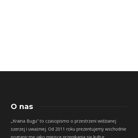
O nas
„Kraina Bugu” to czasopismo o przestrzeni widzianej
szerzej i uważniej. Od 2011 roku prezentujemy wschodnie
pograniczne jako miejsce przenikania się kultur,