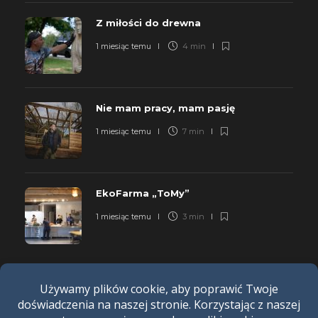
Z miłości do drewna
1 miesiąc temu
4 min
Nie mam pracy, mam pasję
1 miesiąc temu
7 min
EkoFarma „ToMy”
1 miesiąc temu
3 min