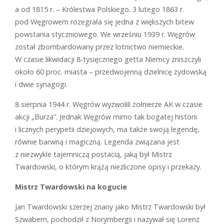
a od 1815 r. – Królestwa Polskiego. 3 lutego 1863 r.
pod Węgrowem rozegrała się jedna z większych bitew
powstania styczniowego. We wrześniu 1939 r. Węgrów
został zbombardowany przez lotnictwo niemieckie.
W czasie likwidacji 8-tysięcznego getta Niemcy zniszczyli
około 60 proc. miasta – przedwojenną dzielnicę żydowską
i dwie synagogi.
8 sierpnia 1944 r. Węgrów wyzwolili żołnierze AK w czasie
akcji „Burza”. Jednak Węgrów mimo tak bogatej historii
i licznych perypetii dziejowych, ma także swoją legendę,
równie barwną i magiczną. Legenda związana jest
z niezwykle tajemniczą postacią, jaką był Mistrz
Twardowski, o którym krążą niezliczone opisy i przekazy.
Mistrz Twardowski na kogucie
Jan Twardowski szerzej znany jako Mistrz Twardowski był
Szwabem, pochodził z Norymbergii i nazywał się Lorenz