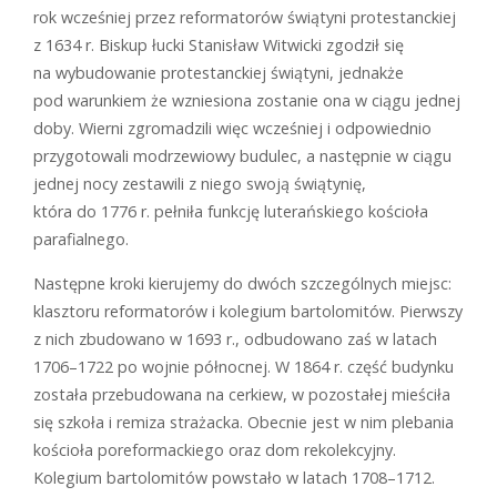
rok wcześniej przez reformatorów świątyni protestanckiej
z 1634 r. Biskup łucki Stanisław Witwicki zgodził się
na wybudowanie protestanckiej świątyni, jednakże
pod warunkiem że wzniesiona zostanie ona w ciągu jednej
doby. Wierni zgromadzili więc wcześniej i odpowiednio
przygotowali modrzewiowy budulec, a następnie w ciągu
jednej nocy zestawili z niego swoją świątynię,
która do 1776 r. pełniła funkcję luterańskiego kościoła
parafialnego.
Następne kroki kierujemy do dwóch szczególnych miejsc:
klasztoru reformatorów i kolegium bartolomitów. Pierwszy
z nich zbudowano w 1693 r., odbudowano zaś w latach
1706–1722 po wojnie północnej. W 1864 r. część budynku
została przebudowana na cerkiew, w pozostałej mieściła
się szkoła i remiza strażacka. Obecnie jest w nim plebania
kościoła poreformackiego oraz dom rekolekcyjny.
Kolegium bartolomitów powstało w latach 1708–1712.