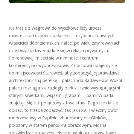
Na trasie z Węgrowa do Wyszkowa leży urocze
miasteczko Łochów z pałacem – rezydencją dawnych
właścicieli dóbr ziemskich. Pałac, po wielu zawirowaniach
dziejowych, dziś znajduje się w rękach prywatnych.
Po renowacji mieści się w nim hotel i centrum
konferencyjno-wypoczynkowe. Z Łochowa udajemy się
do miejscowości Starawieś, aby zobaczyć jej prawdziwą
architektoniczną perełkę – pałac rodu Radziwiłłów. Wokół
pałacu rozciąga się rozległy park z licznie występującymi
starymi świerkami, wiązami, grabami i lipami. W parku
znajduje się też połączony z fosą staw. Tego nie da się
opisać, to trzeba zobaczyć, tak jak i XVIII-wieczny dwór
modrzewiowy w Paplinie, zbudowany dla Glinków,
położony w starym parku krajobrazowym. Można
go zwiedzać po wcześniejszym ustaleniu z prywatnym