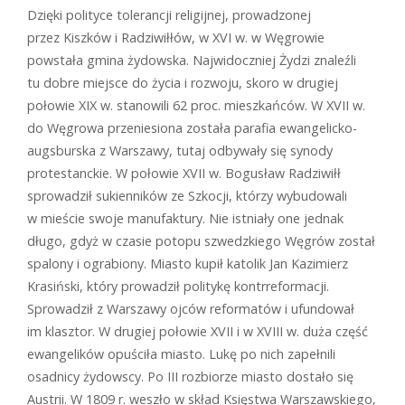
Dzięki polityce tolerancji religijnej, prowadzonej
przez Kiszków i Radziwiłłów, w XVI w. w Węgrowie
powstała gmina żydowska. Najwidoczniej Żydzi znaleźli
tu dobre miejsce do życia i rozwoju, skoro w drugiej
połowie XIX w. stanowili 62 proc. mieszkańców. W XVII w.
do Węgrowa przeniesiona została parafia ewangelicko-
augsburska z Warszawy, tutaj odbywały się synody
protestanckie. W połowie XVII w. Bogusław Radziwiłł
sprowadził sukienników ze Szkocji, którzy wybudowali
w mieście swoje manufaktury. Nie istniały one jednak
długo, gdyż w czasie potopu szwedzkiego Węgrów został
spalony i ograbiony. Miasto kupił katolik Jan Kazimierz
Krasiński, który prowadził politykę kontrreformacji.
Sprowadził z Warszawy ojców reformatów i ufundował
im klasztor. W drugiej połowie XVII i w XVIII w. duża część
ewangelików opuściła miasto. Lukę po nich zapełnili
osadnicy żydowscy. Po III rozbiorze miasto dostało się
Austrii. W 1809 r. weszło w skład Księstwa Warszawskiego,