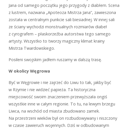
Jana od samego początku jego przygody z diabłem. Scena
z lustrem, nazwana „Apoteoza Mistrza Jana”, zawieszona
została w centralnym punkcie sali biesiadnej. W innej sali
ze ściany wychodzi monstrualnych rozmiarów diabeł
z cyrografem – płaskorzeźba autorstwa tego samego
artysty. Wszystko to tworzy magiczny klimat krainy
Mistrza Twardowskiego.
Posileni swojskim jadłem ruszamy w dalszą trasę.
W okolicy Węgrowa
Być w Węgrowie i nie zajrzeć do Liwu to tak, jakby być
w Rzymie i nie widzieć papieża. Ta historyczna
miejscowość swoim znaczeniem przewyższała ongiś
wszystkie inne w całym regionie. To tu, na lewym brzegu
Liwca, na wschód od miasta zbudowano zamek.
Na przestrzeni wieków był on rozbudowywany i niszczony
w czasie zawieruch wojennych. Dziś w odbudowanym