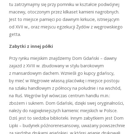
tu zatrzymajmy się przy pomniku w kształcie podwójnej
macewy, otoczonym przez kilkaset kamieni nagrobnych.
Jest to miejsce pamięci po dawnym kirkucie, istniejącym
od XVII w., oraz miejscu egzekucji Żydów z węgrowskiego
getta.
Zabytki z innej półki
Przy rynku miejskim znajdziemy Dom Gdański – dawny
zajazd z XVIII w. zbudowany w stylu barokowym
z mansardowym dachem. Wznieśli go kupcy gdańscy,
by mieć w Węgrowie własną placówkę i miejsce postoju
na szlaku handlowym z północy na południe i na wschód,
na Ruś. Węgrów był wówczas centrum handlu m.in.:
zbożem i suknem. Dom Gdański, dzięki swej oryginalności,
należy do najpiękniejszych kamienic miejskich w Polsce.
Dziś jest to siedziba biblioteki. Innym zabytkiem jest Dom
Lipki – budynek późnorenesansowy, uważany powszechnie
za siedzibę drukarni ariańskiej, w której arianie drukowali