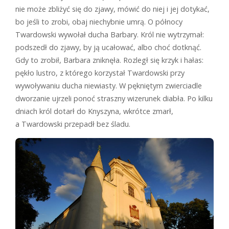
nie może zbliżyć się do zjawy, mówić do niej i jej dotykać,
bo jeśli to zrobi, obaj niechybnie umrą. O północy
Twardowski wywołał ducha Barbary. Król nie wytrzymał:
podszedł do zjawy, by ją ucałować, albo choć dotknąć.
Gdy to zrobił, Barbara zniknęła. Rozległ się krzyk i hałas:
pękło lustro, z którego korzystał Twardowski przy
wywoływaniu ducha niewiasty. W pękniętym zwierciadle
dworzanie ujrzeli ponoć straszny wizerunek diabła. Po kilku
dniach król dotarł do Knyszyna, wkrótce zmarł,
a Twardowski przepadł bez śladu.