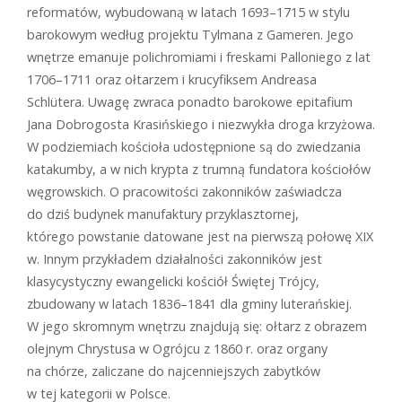
reformatów, wybudowaną w latach 1693–1715 w stylu
barokowym według projektu Tylmana z Gameren. Jego
wnętrze emanuje polichromiami i freskami Palloniego z lat
1706–1711 oraz ołtarzem i krucyfiksem Andreasa
Schlütera. Uwagę zwraca ponadto barokowe epitafium
Jana Dobrogosta Krasińskiego i niezwykła droga krzyżowa.
W podziemiach kościoła udostępnione są do zwiedzania
katakumby, a w nich krypta z trumną fundatora kościołów
węgrowskich. O pracowitości zakonników zaświadcza
do dziś budynek manufaktury przyklasztornej,
którego powstanie datowane jest na pierwszą połowę XIX
w. Innym przykładem działalności zakonników jest
klasycystyczny ewangelicki kościół Świętej Trójcy,
zbudowany w latach 1836–1841 dla gminy luterańskiej.
W jego skromnym wnętrzu znajdują się: ołtarz z obrazem
olejnym Chrystusa w Ogrójcu z 1860 r. oraz organy
na chórze, zaliczane do najcenniejszych zabytków
w tej kategorii w Polsce.