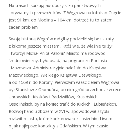
Na trasach kursują autobusy kilku państwowych
i prywatnych przewoźników. Z Węgrowa na lotnisko Okęcie
jest 91 km, do Modlina – 104 km, dotrzeć tu to zatem
żaden problem.
Swoją historią Węgrów mógłby podzielić się bez straty
z kilkoma jeszcze miastami. Któż wie, że właśnie tu żył
i tworzył Michał Anioł Palloni? Miasto ma rodowód
średniowieczny, było osadą na pograniczu Podlasia
i Mazowsza. Administracyjnie należało do Księstwa
Mazowieckiego, Wielkiego Księstwa Litewskiego,
a od 1569 r. do Korony. Pierwszym właścicielem Węgrowa
był Stanisław z Ołomuńca, po nim gród przechodził w ręce
Uhrowskich, Kiszków i Radziwiłłów, Krasińskich,
Ossolińskich, by na koniec trafić do Klickich i Łubieńskich.
Rozwój handlu zbożem w XVI w. spowodował szybki
rozkwit miasta, które konkurowało z sąsiednim Liwem
o jak najlepsze kontakty z Gdańskiem. W tym czasie