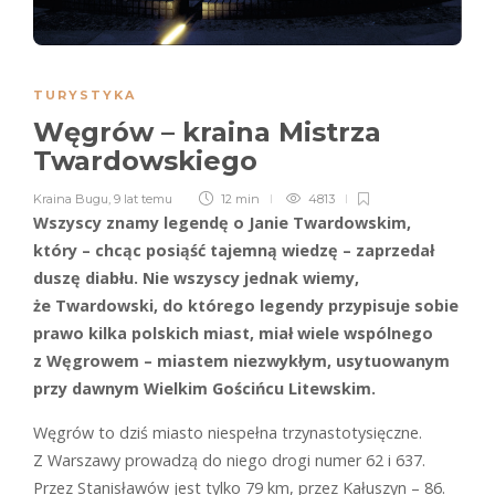
TURYSTYKA
Węgrów – kraina Mistrza
Twardowskiego
Kraina Bugu
,
9 lat temu
12 min
4813
Wszyscy znamy legendę o Janie Twardowskim,
który – chcąc posiąść tajemną wiedzę – zaprzedał
duszę diabłu. Nie wszyscy jednak wiemy,
że Twardowski, do którego legendy przypisuje sobie
prawo kilka polskich miast, miał wiele wspólnego
z Węgrowem – miastem niezwykłym, usytuowanym
przy dawnym Wielkim Gościńcu Litewskim.
Węgrów to dziś miasto niespełna trzynastotysięczne.
Z Warszawy prowadzą do niego drogi numer 62 i 637.
Przez Stanisławów jest tylko 79 km, przez Kałuszyn – 86.