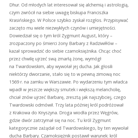
Dhur. Od młodych lat interesował się alchemią i astrologią,
czym zwrócił na siebie uwagę biskupa Franciszka
Krasińskiego. W Polsce szybko zyskał rozgłos. Przypisywać
zaczęto mu wiele niezwykłych czynów i umiejętności.
Dowiedział się o tym król Zygmunt August, który –
zrozpaczony po śmierci żony Barbary z Radziwiłłów –
kazał sprowadzić do siebie czarnoksiężnika. Chcąc choć
przez chwilę ujrzeć swą zmarłą żonę, wymógł
na Twardowskim, aby wywołał jej ducha. Jak głosili
niektórzy dworzanie, stało się to w pewną zimową noc
1569 r. na zamku w Warszawie. Po wydarzeniu tym władca
wpadł w jeszcze większy smutek i większą melancholię,
chciał znów ujrzeć Barbarę, zresztą jak najszybciej, czego
Twardowski odmówił. Trzy lata później król podróżował
z Krakowa do Knyszyna. Droga wiodła przez Węgrów,
gdzie dwór zatrzymał się na noc. Tu król Zygmunt
kategorycznie zażądał od Twardowskiego, by ten wywołał
ducha Barbary. Czarnoksiężnik postawił warunek: król