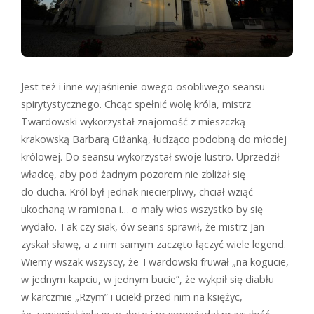
Jest też i inne wyjaśnienie owego osobliwego seansu
spirytystycznego. Chcąc spełnić wolę króla, mistrz
Twardowski wykorzystał znajomość z mieszczką
krakowską Barbarą Giżanką, łudząco podobną do młodej
królowej. Do seansu wykorzystał swoje lustro. Uprzedził
władcę, aby pod żadnym pozorem nie zbliżał się
do ducha. Król był jednak niecierpliwy, chciał wziąć
ukochaną w ramiona i… o mały włos wszystko by się
wydało. Tak czy siak, ów seans sprawił, że mistrz Jan
zyskał sławę, a z nim samym zaczęto łączyć wiele legend.
Wiemy wszak wszyscy, że Twardowski fruwał „na kogucie,
w jednym kapciu, w jednym bucie”, że wykpił się diabłu
w karczmie „Rzym” i uciekł przed nim na księżyc,