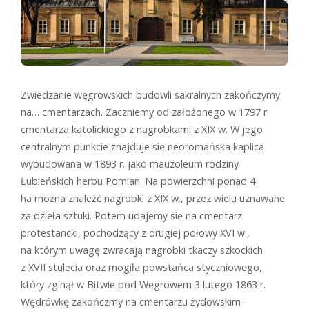
Zwiedzanie węgrowskich budowli sakralnych zakończymy
na… cmentarzach. Zaczniemy od założonego w 1797 r.
cmentarza katolickiego z nagrobkami z XIX w. W jego
centralnym punkcie znajduje się neoromańska kaplica
wybudowana w 1893 r. jako mauzoleum rodziny
Łubieńskich herbu Pomian. Na powierzchni ponad 4
ha można znaleźć nagrobki z XIX w., przez wielu uznawane
za dzieła sztuki. Potem udajemy się na cmentarz
protestancki, pochodzący z drugiej połowy XVI w.,
na którym uwagę zwracają nagrobki tkaczy szkockich
z XVII stulecia oraz mogiła powstańca styczniowego,
który zginął w Bitwie pod Węgrowem 3 lutego 1863 r.
Wędrówkę zakończmy na cmentarzu żydowskim –