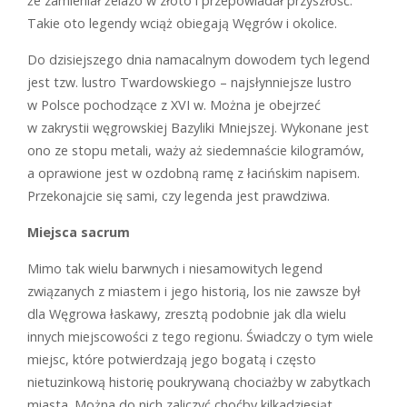
że zamieniał żelazo w złoto i przepowiadał przyszłość.
Takie oto legendy wciąż obiegają Węgrów i okolice.
Do dzisiejszego dnia namacalnym dowodem tych legend
jest tzw. lustro Twardowskiego – najsłynniejsze lustro
w Polsce pochodzące z XVI w. Można je obejrzeć
w zakrystii węgrowskiej Bazyliki Mniejszej. Wykonane jest
ono ze stopu metali, waży aż siedemnaście kilogramów,
a oprawione jest w ozdobną ramę z łacińskim napisem.
Przekonajcie się sami, czy legenda jest prawdziwa.
Miejsca sacrum
Mimo tak wielu barwnych i niesamowitych legend
związanych z miastem i jego historią, los nie zawsze był
dla Węgrowa łaskawy, zresztą podobnie jak dla wielu
innych miejscowości z tego regionu. Świadczy o tym wiele
miejsc, które potwierdzają jego bogatą i często
nietuzinkową historię poukrywaną chociażby w zabytkach
miasta. Można do nich zaliczyć choćby kilkadziesiąt