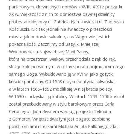
parterowych, drewnianych domów z XVIII, XIX i z początku
XX w. Większość z nich to domostwa dawnej dzielnicy
protestanckiej przy ul. Gabriela Narutowicza i ul. Tadeusza
Kościuszki. Nic tak jednak nie świadczy o przeszłości
miasta jak budowle sakralne, a w Węgrowie jest ich
pokaźna ilość. Zacznijmy od Bazyliki Mniejszej
Wniebowzięcia Najświętszej Marii Panny,
która na przestrzeni wieków przechodziła z rąk do rąk,
służąc kolejno wiernym, w różny sposób pojmującym tego
samego Boga. Wybudowano ją w XVI w. jako gotycki
kościół parafialny. Od 1558 r. była świątynią kalwińską,
a w latach 1565–1592 modlili się w niej bracia polscy.
W 1630 r. odzyskali ją katolicy. W latach 1703–1706 kościół
został przebudowany w stylu barokowym przez Carla
Ceroniego i Jana Reisnera według projektu Tylmana
z Gameren. Wnętrze świątyni jest bogato zdobione
polichromiami i freskami Michała Anioła Palloniego z lat
1707–1708, wykonanymi w duchu kontrreformacji,