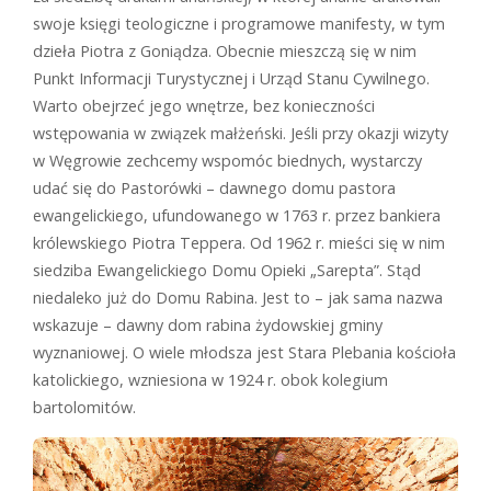
swoje księgi teologiczne i programowe manifesty, w tym
dzieła Piotra z Goniądza. Obecnie mieszczą się w nim
Punkt Informacji Turystycznej i Urząd Stanu Cywilnego.
Warto obejrzeć jego wnętrze, bez konieczności
wstępowania w związek małżeński. Jeśli przy okazji wizyty
w Węgrowie zechcemy wspomóc biednych, wystarczy
udać się do Pastorówki – dawnego domu pastora
ewangelickiego, ufundowanego w 1763 r. przez bankiera
królewskiego Piotra Teppera. Od 1962 r. mieści się w nim
siedziba Ewangelickiego Domu Opieki „Sarepta”. Stąd
niedaleko już do Domu Rabina. Jest to – jak sama nazwa
wskazuje – dawny dom rabina żydowskiej gminy
wyznaniowej. O wiele młodsza jest Stara Plebania kościoła
katolickiego, wzniesiona w 1924 r. obok kolegium
bartolomitów.