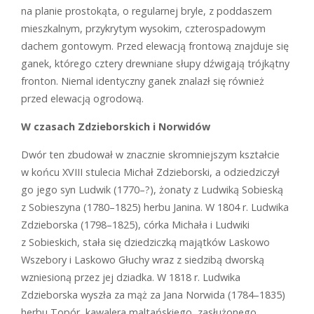
na planie prostokąta, o regularnej bryle, z poddaszem
mieszkalnym, przykrytym wysokim, czterospadowym
dachem gontowym. Przed elewacją frontową znajduje się
ganek, którego cztery drewniane słupy dźwigają trójkątny
fronton. Niemal identyczny ganek znalazł się również
przed elewacją ogrodową.
W czasach Zdzieborskich i Norwidów
Dwór ten zbudował w znacznie skromniejszym kształcie
w końcu XVIII stulecia Michał Zdzieborski, a odziedziczył
go jego syn Ludwik (1770–?), żonaty z Ludwiką Sobieską
z Sobieszyna (1780–1825) herbu Janina. W 1804 r. Ludwika
Zdzieborska (1798–1825), córka Michała i Ludwiki
z Sobieskich, stała się dziedziczką majątków Laskowo
Wszebory i Laskowo Głuchy wraz z siedzibą dworską
wzniesioną przez jej dziadka. W 1818 r. Ludwika
Zdzieborska wyszła za mąż za Jana Norwida (1784–1835)
herbu Topór, kawalera maltańskiego, zasłużonego