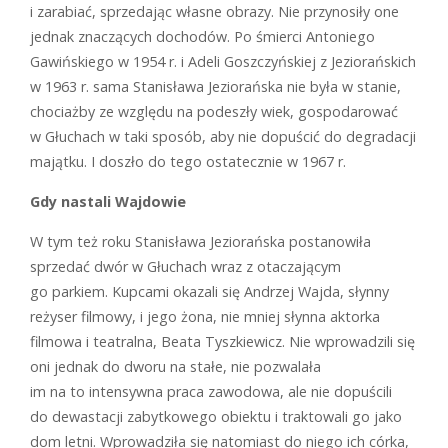
i zarabiać, sprzedając własne obrazy. Nie przynosiły one
jednak znaczących dochodów. Po śmierci Antoniego
Gawińskiego w 1954 r. i Adeli Goszczyńskiej z Jeziorańskich
w 1963 r. sama Stanisława Jeziorańska nie była w stanie,
chociażby ze względu na podeszły wiek, gospodarować
w Głuchach w taki sposób, aby nie dopuścić do degradacji
majątku. I doszło do tego ostatecznie w 1967 r.
Gdy nastali Wajdowie
W tym też roku Stanisława Jeziorańska postanowiła
sprzedać dwór w Głuchach wraz z otaczającym
go parkiem. Kupcami okazali się Andrzej Wajda, słynny
reżyser filmowy, i jego żona, nie mniej słynna aktorka
filmowa i teatralna, Beata Tyszkiewicz. Nie wprowadzili się
oni jednak do dworu na stałe, nie pozwalała
im na to intensywna praca zawodowa, ale nie dopuścili
do dewastacji zabytkowego obiektu i traktowali go jako
dom letni. Wprowadziła się natomiast do niego ich córka,