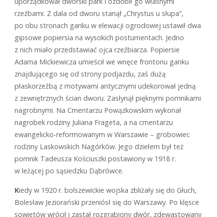
uporządkował dworski park i ozdobił go własnymi
rzeźbami. Z dala od dworu stanął „Chrystus u słupa”,
po obu stronach ganku w elewacji ogrodowej ustawił dwa
gipsowe popiersia na wysokich postumentach. Jedno
z nich miało przedstawiać ojca rzeźbiarza. Popiersie
Adama Mickiewicza umieścił we wnęce frontonu ganku
znajdującego się od strony podjazdu, zaś dużą
płaskorzeźbą z motywami antycznymi udekorował jedną
z zewnętrznych ścian dworu. Zasłynął pięknymi pomnikami
nagrobnymi. Na Cmentarzu Powązkowskim wykonał
nagrobek rodziny Juliana Frageta, a na cmentarzu
ewangelicko-reformowanym w Warszawie – grobowiec
rodziny Laskowskich Nagórków. Jego dziełem był też
pomnik Tadeusza Kościuszki postawiony w 1918 r.
w leżącej po sąsiedzku Dąbrówce.
K
iedy w 1920 r. bolszewickie wojska zbliżały się do Głuch,
Bolesław Jeziorański przeniósł się do Warszawy. Po klęsce
sowietów wrócił i zastał rozgrabiony dwór, zdewastowany