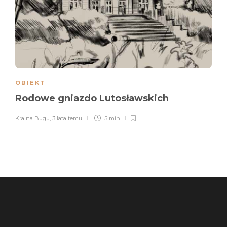
OBIEKT
Rodowe gniazdo Lutosławskich
Kraina Bugu
,
3 lata temu
5 min