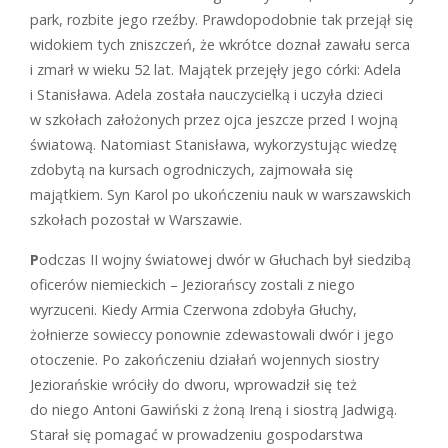
park, rozbite jego rzeźby. Prawdopodobnie tak przejął się
widokiem tych zniszczeń, że wkrótce doznał zawału serca
i zmarł w wieku 52 lat. Majątek przejęły jego córki: Adela
i Stanisława. Adela została nauczycielką i uczyła dzieci
w szkołach założonych przez ojca jeszcze przed I wojną
światową. Natomiast Stanisława, wykorzystując wiedzę
zdobytą na kursach ogrodniczych, zajmowała się
majątkiem. Syn Karol po ukończeniu nauk w warszawskich
szkołach pozostał w Warszawie.
P
odczas II wojny światowej dwór w Głuchach był siedzibą
oficerów niemieckich – Jeziorańscy zostali z niego
wyrzuceni. Kiedy Armia Czerwona zdobyła Głuchy,
żołnierze sowieccy ponownie zdewastowali dwór i jego
otoczenie. Po zakończeniu działań wojennych siostry
Jeziorańskie wróciły do dworu, wprowadził się też
do niego Antoni Gawiński z żoną Ireną i siostrą Jadwigą.
Starał się pomagać w prowadzeniu gospodarstwa