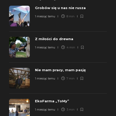
Grobów się u nas nie rusza
1 miesiąc temu
8 min
Z miłości do drewna
1 miesiąc temu
4 min
Nie mam pracy, mam pasję
1 miesiąc temu
7 min
EkoFarma „ToMy”
1 miesiąc temu
3 min