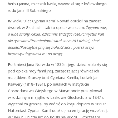
herbu Janina, miecznik liwski, wywodził się z królewskiego
rodu Jana III Sobieskiego.
W
wieku 9 lat Cyprian Kamil Norwid opuścił na zawsze
dworek w Głuchach i tak to opisał wierszem:
Żegnam was,
o lube ściany,/Skąd, dziecinne strzegąc łoże,/Chrystus Pan
ukrzyżowany/Promieniami witał zorze./A i dzisiaj, choć
dokoła/Pasożytne pną się zioła,/Z ziół i pustek krzyż
brązowy/Błogosławi mi na drogę.
P
o śmierci Jana Norwida w 1835 r. jego dzieci znalazły się
pod opieką rady familijnej, zarządzającej również ich
majątkiem. Starszy brat Cypriana Kamila, Ludwik Jan
Ksawery (1818–1881), po naukach w Instytucie
Gospodarstwa Wiejskiego w Marymoncie praktykował
w rodzinnym majątku w Laskowie Głuchach, a w 1847 r.
wyjechał za granicę, by wrócić do kraju dopiero w 1869 r.
Natomiast Cyprian Kamil udał się na emigrację wcześniej,
w 1842 r., i nigdy już do Polski nie wrócił. Tymczasem