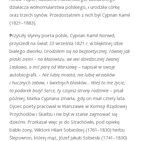
działacza wolnomularstwa polskiego, i urodziła córkę
oraz trzech synów. Przedostatnim z nich był Cyprian Kamil
(1821–1883).
P
rzyszły słynny poeta polski, Cyprian Kamil Norwid,
przyszedł na świat 23 września 1821 r. w błękitnej izbie
białego dworku.
Urodziłem się na bezpoetycznej,
równej jak
piaski ziemi – na Mazowszu, we wsi dziedzicznej zwanej
Laskowo, o mil parę od Warszawy
– napisał w swoje
autobiografii. –
Nie lubię miasta, nie lubię wrzasków
i hucznych zabaw, i świetnych blasków… Wieś to me życie,
to podarek boży! Serce, ty czujesz strony rodzinne
– pisał
później. Matka Cypriana zmarła, gdy on miał cztery lata.
Ojciec poety pracował w Warszawie w Komisji Rządowej
Przychodów i Skarbu i nie był w stanie zajmować się
dziećmi. Przekazał więc je do Strachówki, pod opiekę
babki żony, Wiktorii Hilarii Sobieskiej (1761–1830) herbu
Ślepowron, której mąż, Józef Jakub Sobieski (1741–1830)