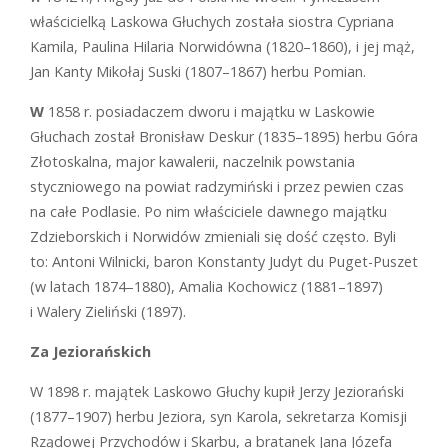
właścicielką Laskowa Głuchych została siostra Cypriana
Kamila, Paulina Hilaria Norwidówna (1820–1860), i jej mąż,
Jan Kanty Mikołaj Suski (1807–1867) herbu Pomian.
W
1858 r. posiadaczem dworu i majątku w Laskowie
Głuchach został Bronisław Deskur (1835–1895) herbu Góra
Złotoskalna, major kawalerii, naczelnik powstania
styczniowego na powiat radzymiński i przez pewien czas
na całe Podlasie. Po nim właściciele dawnego majątku
Zdzieborskich i Norwidów zmieniali się dość często. Byli
to: Antoni Wilnicki, baron Konstanty Judyt du Puget-Puszet
(w latach 1874–1880), Amalia Kochowicz (1881–1897)
i Walery Zieliński (1897).
Za Jeziorańskich
W 1898 r. majątek Laskowo Głuchy kupił Jerzy Jeziorański
(1877–1907) herbu Jeziora, syn Karola, sekretarza Komisji
Rządowej Przychodów i Skarbu, a bratanek Jana Józefa