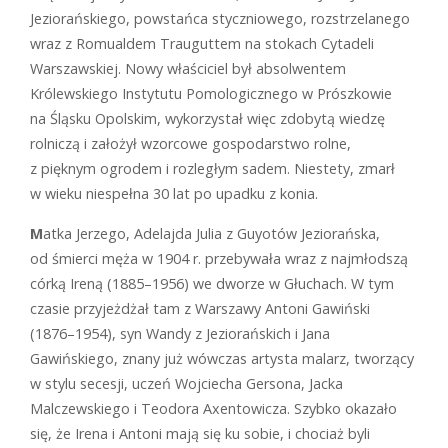
Jeziorańskiego, powstańca styczniowego, rozstrzelanego
wraz z Romualdem Trauguttem na stokach Cytadeli
Warszawskiej. Nowy właściciel był absolwentem
Królewskiego Instytutu Pomologicznego w Prószkowie
na Śląsku Opolskim, wykorzystał więc zdobytą wiedzę
rolniczą i założył wzorcowe gospodarstwo rolne,
z pięknym ogrodem i rozległym sadem. Niestety, zmarł
w wieku niespełna 30 lat po upadku z konia.
M
atka Jerzego, Adelajda Julia z Guyo­tów Jeziorańska,
od śmierci męża w 1904 r. przebywała wraz z najmłodszą
córką Ireną (1885–1956) we dworze w Głuchach. W tym
czasie przyjeżdżał tam z Warszawy Antoni Gawiński
(1876–1954), syn Wandy z Jeziorańskich i Jana
Gawińskiego, znany już wówczas artysta malarz, tworzący
w stylu secesji, uczeń Wojciecha Gersona, Jacka
Malczewskiego i Teodora Axentowicza. Szybko okazało
się, że Irena i Antoni mają się ku sobie, i chociaż byli