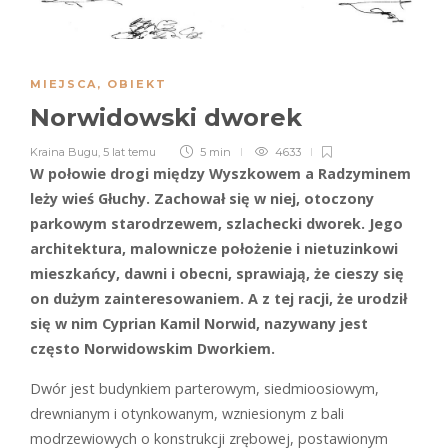
MIEJSCA
,
OBIEKT
Norwidowski dworek
Kraina Bugu
,
5 lat temu
5 min
4633
W połowie drogi między Wyszkowem a Radzyminem
leży wieś Głuchy. Zachował się w niej, otoczony
parkowym starodrzewem, szlachecki dworek. Jego
architektura, malownicze położenie i nietuzinkowi
mieszkańcy, dawni i obecni, sprawiają, że cieszy się
on dużym zainteresowaniem. A z tej racji, że urodził
się w nim Cyprian Kamil Norwid, nazywany jest
często Norwidowskim Dworkiem.
Dwór jest budynkiem parterowym, siedmioosiowym,
drewnianym i otynkowanym, wzniesionym z bali
modrzewiowych o konstrukcji zrębowej, postawionym