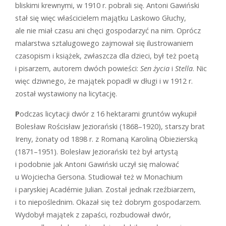
bliskimi krewnymi, w 1910 r. pobrali się. Antoni Gawiński
stał się więc właścicielem majątku Laskowo Głuchy,
ale nie miał czasu ani chęci gospodarzyć na nim. Oprócz
malarstwa sztalugowego zajmował się ilustrowaniem
czasopism i książek, zwłaszcza dla dzieci, był też poetą
i pisarzem, autorem dwóch powieści:
Sen życia
i
Stella
. Nic
więc dziwnego, że majątek popadł w długi i w 1912 r.
został wystawiony na licytację.
P
odczas licytacji dwór z 16 hektarami gruntów wykupił
Bolesław Rościsław Jeziorański (1868–1920), starszy brat
Ireny, żonaty od 1898 r. z Romaną Karoliną Obiezierską
(1871–1951). Bolesław Jeziorański też był artystą
i podobnie jak Antoni Gawiński uczył się malować
u Wojciecha Gersona. Studiował też w Monachium
i paryskiej Académie Julian. Został jednak rzeźbiarzem,
i to niepoślednim. Okazał się też dobrym gospodarzem.
Wydobył majątek z zapaści, rozbudował dwór,