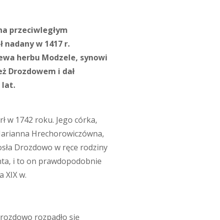
na przeciwległym
 nadany w 1417 r.
zewa herbu Modzele, synowi
eż Drozdowem i dał
lat.
 w 1742 roku. Jego córka,
 Marianna Hrechorowiczówna,
osła Drozdowo w ręce rodziny
ynta, i to on prawdopodobnie
 XIX w.
 Drozdowo rozpadło się