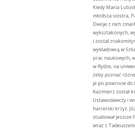
Kiedy Maria Lutosł
młodsza siostra, P
Dwoje z nich zmar
wykształconych, wy
i został znakomity
wykładowcą w Szko
prac naukowych, ws
w Rydze, na uniwer
żeby poznać różne
je po powrocie do k
Kazimierz został k
Ustawodawczy i wr
harcerski krzyż. J
studiował jeszcze 
wraz z Tadeuszem 