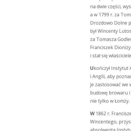
na dwie części, wy
a w 1799 r. za To
Drozdowo Dolne pr
był Wincenty Lutos
za Tomasza Godlew
Franciszek Dioniz
i stał się właścic
U
kończył Instytut
i Anglii, aby pozn
je zastosować we w
budowę browaru i 
nie tylko w Łomży.
W
1862 r. Francisz
Wincentego, przysz
absolwenta Instytu