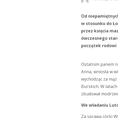
Od niepamiętnych
w stosunku do Ło
przez księcia ma
ówczesnego staro
początek rodowi 
Ostatnim panem na
Anna, wniosła w w
wychodząc za mąż 
Burskich. W latach
zbudował modrzewi
We władaniu Lut
Za sprawą córki Wo