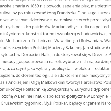
awska zmarła w 1869 r. z powodu zapalenia płuc, małoletnimi 
aulina, by po roku zostać żoną Franciszka Dionizego i urodzi
ło we wczesnym dzieciństwie, natomiast czterech pozostałyc
bitnych polskich patriotów. Marian odbył studia na politec
m inżynierem, konstruktorem i wynalazcą w budownictwie, me
le Mechaniczno-Technicznej Wawelberga i Rotwanda w War
półzałożycielem Polskiej Macierzy Szkolnej. Jan studiował r
sytetach w Dorpacie i Halle, a doktoryzował się w Dreźnie. 
 metody gospodarowania na roli, wybrać z nich najbardziej
raju, co czynił jako wybitny publicysta – wieloletni redaktor
siędzem, doktorem teologii, ale i doktorem nauk medycznyc
az z Andrzejem i Olgą Małkowskimi tworzył Harcerstwo Pols
ózef ukończył Politechnikę Szwajcarską w Zurychu z dyplome
filozofię w Berlinie i nauki społeczno-polityczne w Londynie.
Grużewskim tygodnik „Myśl Polska”, będący organem Naro