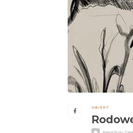
OBIEKT
Rodowe
Kraina Bugu
,
3 lat