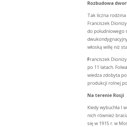
Rozbudowa dwor
Tak liczna rodzin
Franciszek Dioniz
do południowego s
dwukondygnacyjny,
włoską willę niż st
F
ranciszek Dionizy
po 11 latach. Folw
wiedza zdobyta po
produkcji rolnej 
Na terenie Rosji
Kiedy wybuchła I w
nich również braci
się w 1915 r. w Mos