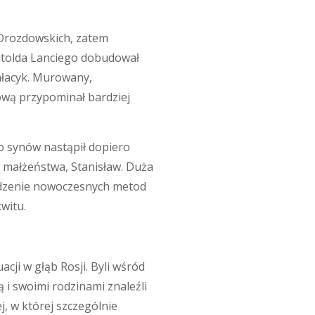
 Drozdowskich, zatem
itolda Lanciego dobudował
ałacyk. Murowany,
ową przypominał bardziej
go synów nastąpił dopiero
o małżeństwa, Stanisław. Duża
wadzenie nowoczesnych metod
witu.
cji w głąb Rosji. Byli wśród
 i swoimi rodzinami znaleźli
ej, w której szczególnie