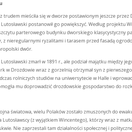
u
a z trudem mieściła się w dworze postawionym jeszcze przez
y Lutosławski postanowił go powiększyć. Według projektu W
zczytu parterowego budynku dworskiego klasycystyczny p
 z nieregularnymi ryzalitami i tarasem przed fasadą ogrod
aropolski dwór.
 Lutosławski zmarł w 1891 r., ale podział majątku między je
ark w Drozdowie wraz z gorzelnią otrzymał syn z pierwszeg
dczas rolniczych studiów na uniwersytecie w Halle i wpro
pomogła mu doprowadzić drozdowskie gospodarstwo do rozk
ojna ­światowa, wielu Polaków zostało ­zmuszonych do ewakua
a Lutosławscy (z wyjątkiem Wincentego), którzy wraz z matką
kwie. Nie zaprzestali tam działalności społecznej i polityczn