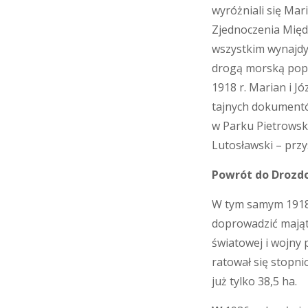
wyróżniali się Mar
Zjednoczenia Międ
wszystkim wynajdy
drogą morską poprz
1918 r. Marian i J
tajnych dokumentó
w Parku Pietrowski
Lutosławski – przy
Powrót do Drozd
W tym samym 1918 r
doprowadzić mająt
światowej i wojny 
ratował się stopnio
już tylko 38,5 ha.