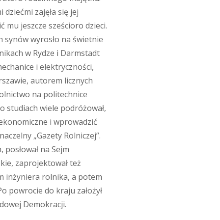
dziećmi zajęła się jej
ć mu jeszcze sześcioro dzieci.
h synów wyrosło na świetnie
hnikach w Rydze i Darmstadt
chanice i elektryczności,
szawie, autorem licznych
olnictwo na politechnice
Po studiach wiele podróżował,
 ekonomiczne i wprowadzić
 naczelny „Gazety Rolniczej”.
h, posłował na Sejm
kie, zaprojektował też
m inżyniera rolnika, a potem
 Po powrocie do kraju założył
dowej Demokracji.