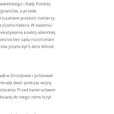
watelskiego i Rady Polskiej
ygnańców, a przede
rzucaniem polskich żołnierzy
 Józefa Hallera. W kwietniu
kazywania koalicji alianckiej
eśnia bez sądu rozstrzelani
ów Józefa był 5-letni Witold
siadł w Drozdowie i próbował
otknęły dwór podczas wojny
o starania. Przed bankructwem
eżącej do niego ziemi liczył