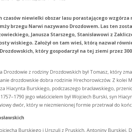
 czasów niewielki obszar lasu porastającego wzgórza 
mży brzegu Narwi nazywano Drozdowem. Las ten został
zowieckiego, Janusza Starszego, Stanisławowi z Zaklic
sty wiskiego. Założył on tam wieś, którą nazwał równi
Drozdowskich, który gospodarzył na tej ziemi przez 300 
 Drozdowie z rodziny Drozdowskich był Tomasz, który zmarł
ianie drozdowskie dobra rodzinie Hrechorowiczów. Z kolei
za Hiacynta Burskiego, podczaszego bracławskiego, przeni
 1757–1790 jego właścicielem był Wojciech Burski, syn Hiac
owy dwór, który w niezmienionej formie przetrwał do końca
osławskich
jciecha Burskiego i Urszuli z Pruskich, Antoniny Burskiej,