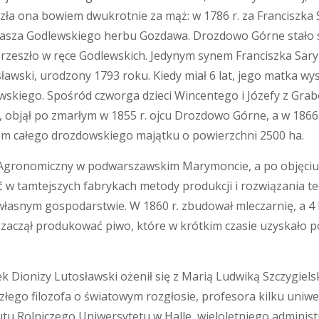
szła ona bowiem dwukrotnie za mąż: w 1786 r. za Franciszka
masza Godlewskiego herbu Gozdawa. Drozdowo Górne stało s
zeszło w ręce Godlewskich. Jedynym synem Franciszka Saryu
ławski, urodzony 1793 roku. Kiedy miał 6 lat, jego matka w
skiego. Spośród czworga dzieci Wincentego i Józefy z Grab
y, objął po zmarłym w 1855 r. ojcu Drozdowo Górne, a w 18
ielem całego drozdowskiego majątku o powierzchni 2500 ha.
 Agronomiczny w podwarszawskim Marymoncie, a po objęciu 
ać w tamtejszych fabrykach metody produkcji i rozwiązania te
łasnym gospodarstwie. W 1860 r. zbudował mleczarnię, a 4 l
zaczął produkować piwo, które w krótkim czasie uzyskało 
ek Dionizy Lutosławski ożenił się z Marią Ludwiką Szczygiels
łego filozofa o światowym rozgłosie, profesora kilku uniwe
tu Rolniczego Uniwersytetu w Halle, wieloletniego adminis