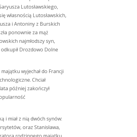
 Saryusza Lutosławskiego,
ię własnością Lutosławskich,
sza i Antoniny z Burskich
yszła ponownie za mąż
owskich najmłodszy syn,
66 odkupił Drozdowo Dolne
majątku wyjechał do Francji
chnologiczne. Chciał
ata później zakończył
popularność
ką i miał z nią dwóch synów:
rsytetów, oraz Stanisława,
tratora rodzinnego majątku.