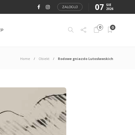
07
SIE
ZALOGUJ
2026
0
0
EP
Home
Obiekt
Rodowe gniazdo Lutosławskich