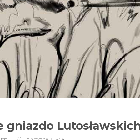
 gniazdo Lutosławskic
a temu
5 min
czytania
4105