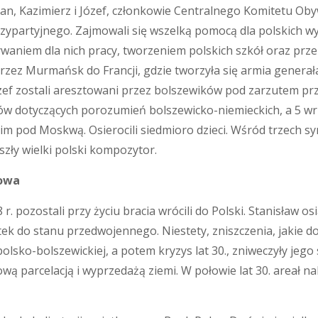
ian, Kazimierz i Józef, członkowie Centralnego Komitetu Oby
zypartyjnego. Zajmowali się wszelką pomocą dla polskich w
waniem dla nich pracy, tworzeniem polskich szkół oraz prze
ez Murmańsk do Francji, gdzie tworzyła się armia generała
ózef zostali aresztowani przez bolszewików pod zarzutem prze
w dotyczących porozumień bolszewicko-niemieckich, a 5 wrz
m pod Moskwą. Osierocili siedmioro dzieci. Wśród trzech syn
szły wielki polski kompozytor.
owa
. pozostali przy życiu bracia wrócili do Polski. Stanisław o
ek do stanu przedwojennego. Niestety, zniszczenia, jakie d
polsko-bolszewickiej, a potem kryzys lat 30., zniweczyły jeg
wą parcelacją i wyprzedażą ziemi. W połowie lat 30. areał nal