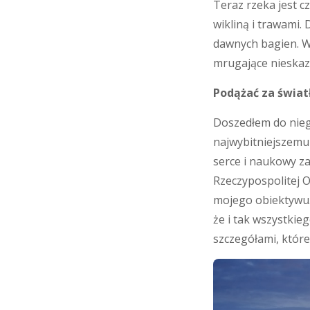
Teraz rzeka jest c
wikliną i trawami. 
dawnych bagien. Wy
mrugające nieskaz
Podążać za świa
Doszedłem do nieg
najwybitniejszemu 
serce i naukowy z
Rzeczypospolitej 
mojego obiektywu. 
że i tak wszystkie
szczegółami, które