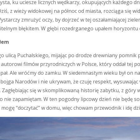
zysta, ku uciesze licznych wędkarzy, okupujących każdego dn
Dziś, z wieży widokowej na północ od miasta, rozciąga się wi
starczy zmrużyć oczy, by dojrzeć w tej oszałamiającej ziel
itelnym błękitem. W głębi rozedrganego upałem horyzont
tłem
o ulicą Puchalskiego, mijając po drodze drewniany pomnik
autorowi filmów przyrodniczych w Polsce, który oddał tej pod
apał. Ale wróćmy do zamku. W siedemnastym wieku był on 
Obojga Narodów i nie ukrywam, że czuję respekt, wysuwając
Zagłębiając się w skomplikowaną historię zabytku, z góry w
go nie zapamiętam. W ten pogodny lipcowy dzień nie będę so
 mogę “doczytać” w domu, więc chowam przewodnik i idę dzia