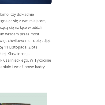
domo, czy dokładnie
egnając się z tym miejscem,
sącą się na łące w oddali
otem wracam przez most
więc chwilowo nie robię zdjęć.
ę 11 Listopada, Złotą
iej, Klasztornej…
k Czarnieckiego. W Tykocinie
ieniało i wciąż nowe kadry