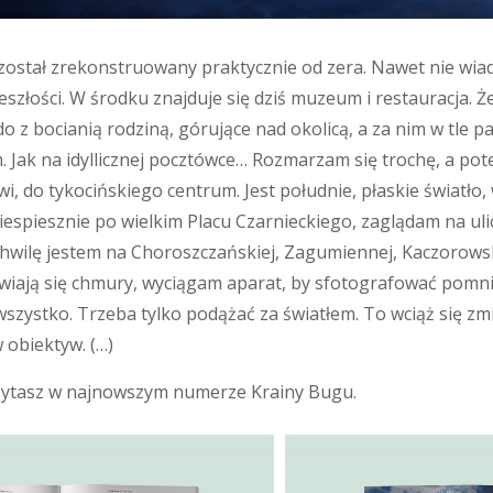
został zrekonstruowany praktycznie od zera. Nawet nie wia
eszłości. W środku znajduje się dziś muzeum i restauracja. Ż
 z bocianią rodziną, górujące nad okolicą, a za nim w tle pa
m. Jak na idyllicznej pocztówce… Rozmarzam się trochę, a p
i, do tykocińskiego centrum. Jest południe, płaskie światło, 
espiesznie po wielkim Placu Czarnieckiego, zaglądam na ulic
 chwilę jestem na Choroszczańskiej, Zagumiennej, Kaczorowsk
awiają się chmury, wyciągam aparat, by sfotografować pomni
wszystko. Trzeba tylko podążać za światłem. To wciąż się zm
 obiektyw. (…)
czytasz w najnowszym numerze Krainy Bugu.