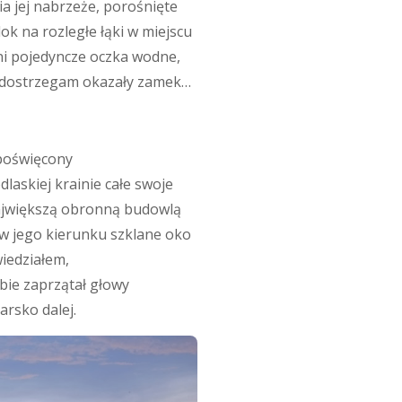
ia jej nabrzeże, porośnięte
dok na rozległe łąki w miejscu
eni pojedyncze oczka wodne,
u dostrzegam okazały zamek…
 poświęcony
laskiej krainie całe swoje
największą obronną budowlą
 w jego kierunku szklane oko
iedziałem,
bie zaprzątał głowy
rsko dalej.