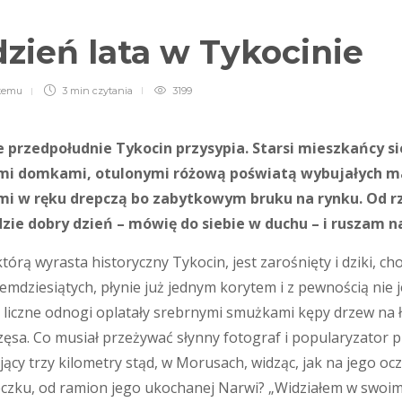
zień lata w Tykocinie
 temu
3 min
czytania
3199
e przedpołudnie Tykocin przysypia. Starsi mieszkańcy s
mi domkami, otulonymi różową poświatą wybujałych ma
mi w ręku drepczą bo zabytkowym bruku na rynku. Od rz
zie dobry dzień – mówię do siebie w duchu – i ruszam n
tórą wyrasta historyczny Tykocin, jest zarośnięty i dziki, ch
demdziesiątych, płynie już jednym korytem i z pewnością nie 
j liczne odnogi oplatały srebrnymi smużkami kępy drzew na ł
zęsa. Co musiał przeżywać słynny fotograf i popularyzator 
jący trzy kilometry stąd, w Morusach, widząc, jak na jego oc
zku, od ramion jego ukochanej Narwi? „Widziałem w swoim ży