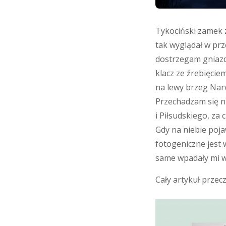
Tykociński zamek 
tak wyglądał w prz
dostrzegam gniazdo
klacz ze źrebięcie
na lewy brzeg Narw
Przechadzam się ni
i Piłsudskiego, za
Gdy na niebie poj
fotogeniczne jest 
same wpadały mi w
Cały artykuł prze