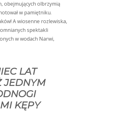
h, obejmujących olbrzymią
 notował w pamiętniku.
aków! A wiosenne rozlewiska,
pomnianych spektakli
ionych w wodach Narwi,
IEC LAT
Ż JEDNYM
 ODNOGI
MI KĘPY