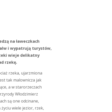
iedzą na ławeczkach
lw i wypatrują turystów,
eki wieje delikatny
ad rzekę.
ociaż rzeka, ujarzmiona
jest tak malownicza jak
ące, a w starorzeczach
przyrody Włodzimierz
zach są one odcinane,
ciu wiele jezior, rzek,