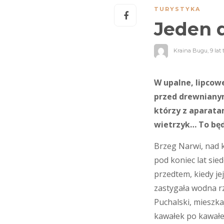
TURYSTYKA
Jeden d
Kraina Bugu
,
9 lat
W upalne, lipcow
przed drewniany
którzy z aparata
wietrzyk… To będ
Brzeg Narwi, nad k
pod koniec lat sie
przedtem, kiedy je
zastygała wodna r
Puchalski, mieszka
kawałek po kawałec