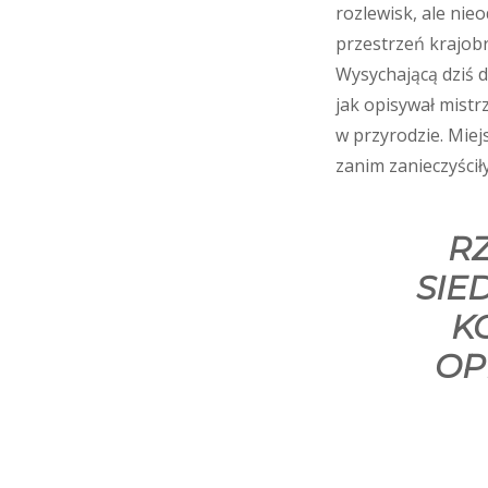
rozlewisk, ale ni
przestrzeń krajob
Wysychającą dziś d
jak opisywał mistr
w przyrodzie. Mie
zanim zanieczyściły
R
SIE
K
OP