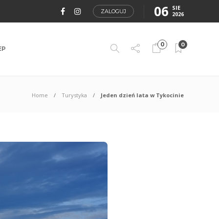
06
SIE
ZALOGUJ
2026
0
0
EP
Home
Turystyka
Jeden dzień lata w Tykocinie