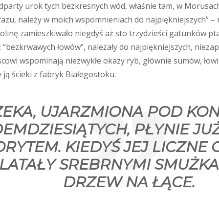
eodparty urok tych bezkresnych wód, właśnie tam, w Morusac
razu, należy w moich wspomnieniach do najpiękniejszych” –
olinę zamieszkiwało niegdyś aż sto trzydzieści gatunków pt
z “bezkrwawych łowów”, należały do najpiękniejszych, nieza
jscowi wspominają niezwykłe okazy ryb, głównie sumów, łow
 ją ścieki z fabryk Białegostoku.
ZEKA, UJARZMIONA POD KON
DEMDZIESIĄTYCH, PŁYNIE JU
ORYTEM. KIEDYŚ JEJ LICZNE
LATAŁY SREBRNYMI SMUŻKA
DRZEW NA ŁĄCE.