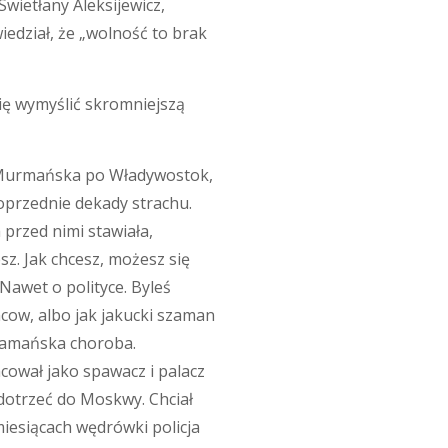
Swietłany Aleksijewicz,
wiedział, że „wolność to brak
się wymyślić skromniejszą
od Murmańska po Władywostok,
poprzednie dekady strachu.
a przed nimi stawiała,
esz. Jak chcesz, możesz się
 Nawet o polityce. Byleś
mcow, albo jak jakucki szaman
Szamańska choroba.
cował jako spawacz i palacz
 dotrzeć do Moskwy. Chciał
iesiącach wędrówki policja