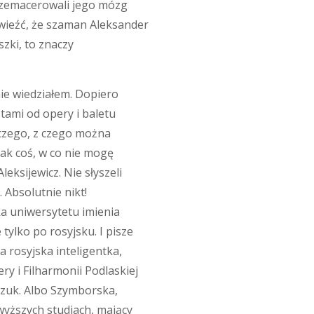
przemacerowali jego mózg
owieźć, że szaman Aleksander
szki, to znaczy
nie wiedziałem. Dopiero
tami od opery i baletu
czego, z czego można
nak coś, w co nie mogę
leksijewicz. Nie słyszeli
 Absolutnie nikt!
ka uniwersytetu imienia
tylko po rosyjsku. I pisze
ka rosyjska inteligentka,
ery i Filharmonii Podlaskiej
rczuk. Albo Szymborska,
wyższych studiach, mający