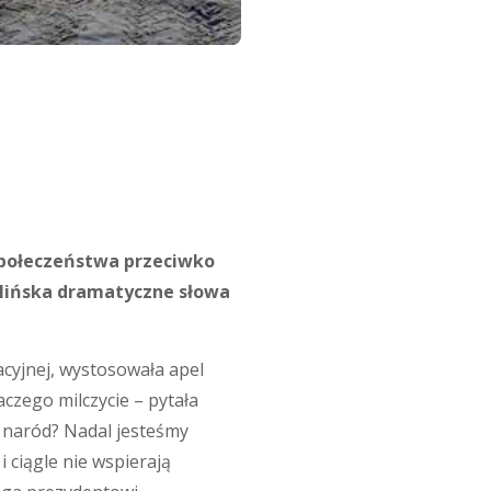
 społeczeństwa przeciwko
Mińska dramatyczne słowa
acyjnej, wystosowała apel
aczego milczycie – pytała
y naród? Nadal jesteśmy
 ciągle nie wspierają