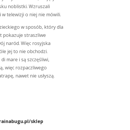
sku noblistki. Wzruszali
 telewizji o niej nie mówili.
zieckiego w sposób, który dla
kt pokazuje straszliwe
ój naród. Więc rosyjska
le jej to nie obchodzi.
di mare i są szczęśliwi,
ią, więc rozpaczliwego
atrapę, nawet nie usłyszą.
ainabugu.pl/sklep