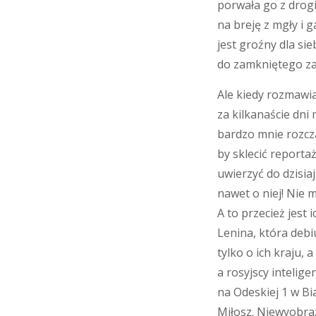
porwała go z drog
na breję z mgły i 
jest groźny dla si
do zamkniętego zak
Ale kiedy rozmawia
za kilkanaście dni
bardzo mnie rozcz
by sklecić reporta
uwierzyć do dzisiaj
nawet o niej! Nie m
A to przecież jest
Lenina, która debi
tylko o ich kraju, 
a rosyjscy intelige
na Odeskiej 1 w Bi
Miłosz. Niewyobraż