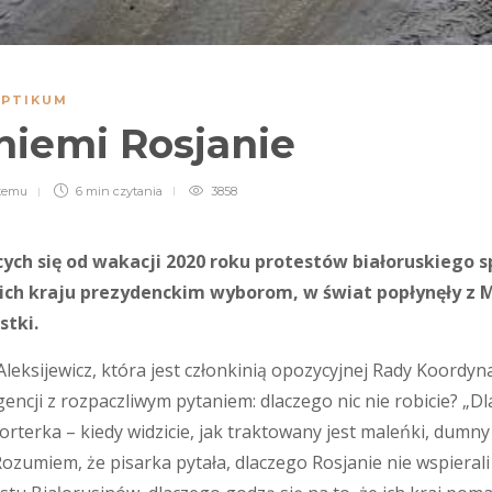
PTIKUM
niemi Rosjanie
 temu
6 min
czytania
3858
cych się od wakacji 2020 roku protestów białoruskiego
ich kraju prezydenckim wyborom, w świat popłynęły z 
stki.
Aleksijewicz, która jest członkinią opozycyjnej Rady Koordyn
igencji z rozpaczliwym pytaniem: dlaczego nic nie robicie? „Dl
orterka – kiedy widzicie, jak traktowany jest maleńki, dumn
ozumiem, że pisarka pytała, dlaczego Rosjanie nie wspierali i