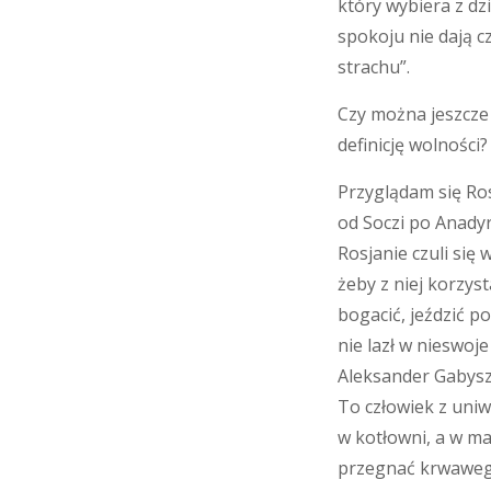
który wybiera z dzi
spokoju nie dają cz
strachu”.
Czy można jeszcze 
definicję wolności?
Przyglądam się Ros
od Soczi po Anadyr
Rosjanie czuli się w
żeby z niej korzyst
bogacić, jeździć po
nie lazł w nieswoj
Aleksander Gabysz
To człowiek z uniw
w kotłowni, a w ma
przegnać krwawego