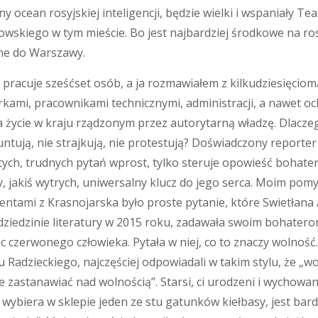
 ocean rosyjskiej inteligencji, będzie wielki i wspaniały Tea
wskiego w tym mieście. Bo jest najbardziej środkowe na ro
e do Warszawy.
 pracuje sześćset osób, a ja rozmawiałem z kilkudziesięciom
kami, pracownikami technicznymi, administracji, a nawet oc
 życie w kraju rządzonym przez autorytarną władzę. Dlaczeg
untują, nie strajkują, nie protestują? Doświadczony report
cych, trudnych pytań wprost, tylko steruje opowieść bohate
 jakiś wytrych, uniwersalny klucz do jego serca. Moim pom
igentami z Krasnojarska było proste pytanie, które Swietłana
ziedzinie literatury w 2015 roku, zadawała swoim bohatero
 czerwonego człowieka. Pytała w niej, co to znaczy wolność. 
Radzieckiego, najczęściej odpowiadali w takim stylu, że „w
ie zastanawiać nad wolnością”. Starsi, ci urodzeni i wychowan
 wybiera w sklepie jeden ze stu gatunków kiełbasy, jest bardz