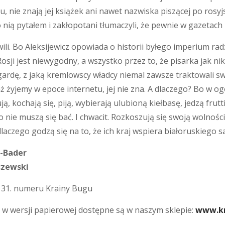
u, nie znają jej książek ani nawet nazwiska piszącej po rosyj
nią pytałem i zakłopotani tłumaczyli, że pewnie w gazetach i w
ili. Bo Aleksijewicz opowiada o historii byłego imperium rad
osji jest niewygodny, a wszystko przez to, że pisarka jak ni
ardę, z jaką kremlowscy władcy niemal zawsze traktowali sw
aż żyjemy w epoce internetu, jej nie zna. A dlaczego? Bo w ogó
ą, kochają się, piją, wybierają ulubioną kiełbasę, jedzą frutti 
o nie muszą się bać. I chwacit. Rozkoszują się swoją wolnośc
dlaczego godzą się na to, że ich kraj wspiera białoruskiego s
-Bader
czewski
z 31. numeru Krainy Bugu
 w wersji papierowej dostępne są w naszym sklepie:
www.kr