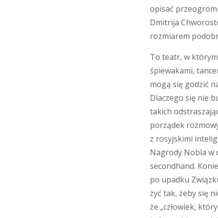
opisać przeogromny
Dmitrija Chworosto
rozmiarem podobn
To teatr, w którym
śpiewakami, tancer
mogą się godzić na
Dlaczego się nie b
takich odstraszają
porządek rozmowy,
z rosyjskimi intel
Nagrody Nobla w d
secondhand. Koniec
po upadku Związku 
żyć tak, żeby się n
że „człowiek, który