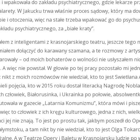
i i wpakowała do zakładu psychiatrycznego, gdzie lekarze 
galarety. W Jakucku trwa właśnie proces sądowy, który ma d
ebie i otoczenia, więc na stałe trzeba wpakować go do psychu
ładu psychiatrycznego, za „białe kraty”.
łem z inteligentami z krasnojarskiego teatru, jeszcze tego 
 miałem dołączyć do karawany szamana, a te rozmowy z artys
arowały – od moich bohaterów o wolności nie usłyszałem ni
ż. A więc nie powstał. W głowie po tej pracy pozostało mi jed
: nikt z moich rozmówców nie wiedział, kto to jest Swietłana A
ieli pojęcia, kto w 2015 roku dostał literacką Nagrodę Nobla.
 ich człowiek, Białorusinka, i Ukrainka po połowie, absolwent
utowała w gazecie „Latarnia Komunizmu”, która mówi i pisze 
a więc to człowiek z ich kręgu kulturowego, jedna z nich, wiel
nci jej nie znają. To jest po prostu tak, jakbym poszedł do Op
ałymstoku, a tam nikt by nie wiedział, kto to jest Olga Toka
alne. A w Teatrze Opery i Baletu w Krasnojarsku ludzie po 