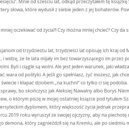
esięciu”. Mnie od sześciu lat, odkąd przeczytałem tę książkę 
tery słowa, które wydusił z siebie jeden z jej bohaterów. Po
mniej oczekiwać od życia?! Czy można mniej chcieć? Czy da 
janom od trzydziestu lat, trzydzieści lat opisuję ich kraj 
, i widzę, że te lata mijały im bez towarzyszącego im przez 
olni. Byli i ciągle są wolni. Ale jest jeden warunek, jaki władz
ać: wara od polityki. A jeśli go spełniasz, żyć możesz, jak chc
 świecie i kłapać dziobem „na kuchni” co tylko ci się podoba.
e sprawy, bo skończysz jak Aleksiej Nawalny albo Borys Nie
ew, o którym piszę w mojej ostatniej książce pod tytułem 
ersyteckim dyplomem, który większość życia jednak przepra
rcu 2019 roku wyruszył ze swojej ojczyzny, aby na piechotę
 demona, który zagnieździł się na Kremlu, ale po siedmiu m