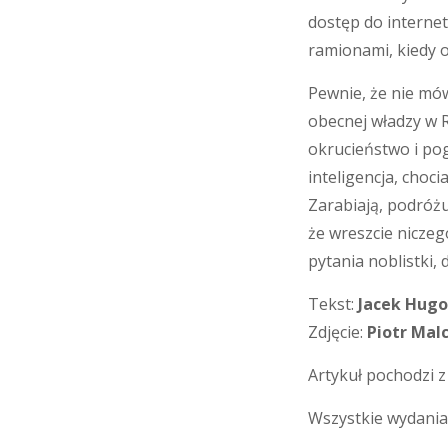
dostęp do internet
ramionami, kiedy o 
Pewnie, że nie mów
obecnej władzy w R
okrucieństwo i pog
inteligencja, choci
Zarabiają, podróżuj
że wreszcie niczeg
pytania noblistki, 
Tekst:
Jacek Hugo
Zdjęcie:
Piotr Mal
Artykuł pochodzi 
Wszystkie wydania