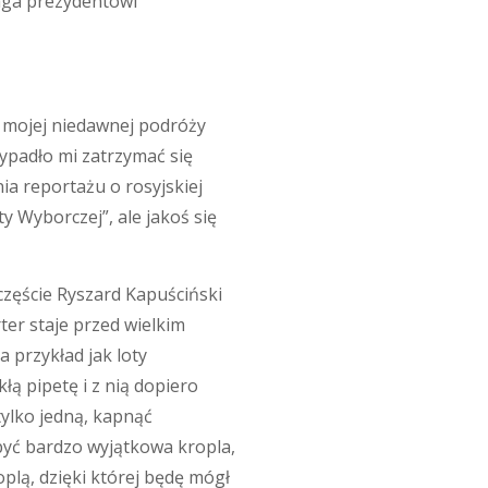
maga prezydentowi
s mojej niedawnej podróży
wypadło mi zatrzymać się
ia reportażu o rosyjskiej
y Wyborczej”, ale jakoś się
zęście Ryszard Kapuściński
rter staje przed wielkim
 przykład jak loty
kłą pipetę i z nią dopiero
tylko jedną, kapnąć
 być bardzo wyjątkowa kropla,
plą, dzięki której będę mógł