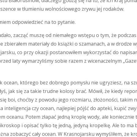
tu Białorusinów, dlaczego godzą się na to, że ich kraj po
szence w tłumieniu wolnościowego zrywu jej rodaków.
miem odpowiedzieć na to pytanie.
 udało, zacząć muszę od niemałego wstępu o tym, że podcza
ie zbierałem materiały do książki o szamanach, a w drodze 
jarsku, co przy okazji postanowiłem wykorzystać do napisan
y przed laty wymarzyliśmy sobie razem z wicenaczelnym „Gazet
 ocean, którego bez dobrego pomysłu nie ugryziesz, na szc
ś, jak się za takie trudne kolosy brać. Mówił, że kiedy repo
ię boi, choćby z powodu jego rozmiaru, złożoności, takim na
 inteligencja czy ocean, najlepiej pójść do apteki, kupić zwy
m oceanu. Potem złapać jedną kroplę wody, ale koniecznie 
ikroskop i opisać tylko tę jedną, jedyną kropelkę. Ale to ma
żna zobaczyć cały ocean. W Krasnojarsku wymyśliłem, że kro