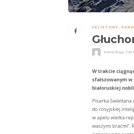
FELIETONY
,
PANO
Głucho
Kraina Bugu
,
5 lat
W trakcie ciągną
sfałszowanym w 
białoruskiej nobli
Pisarka Swietłana 
do rosyjskiej intel
w apelu wielka rep
waszymi braćmi”. R