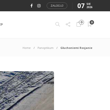
07
SIE
ZALOGUJ
2026
0
0
EP
Home
Panoptikum
Głuchoniemi Rosjanie