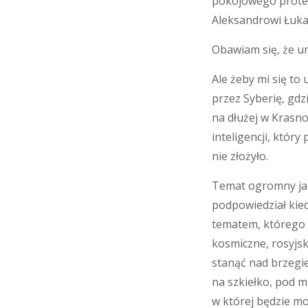
pokojowego protes
Aleksandrowi Łuka
Obawiam się, że u
Ale żeby mi się to
przez Syberię, gdz
na dłużej w Krasno
inteligencji, któr
nie złożyło.
Temat ogromny jak
podpowiedział kiedy
tematem, którego s
kosmiczne, rosyjska
stanąć nad brzegie
na szkiełko, pod m
w której będzie mo