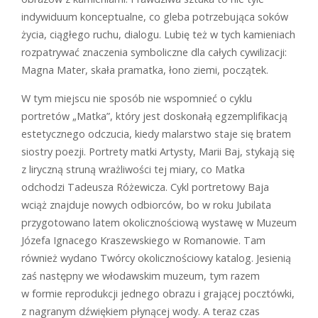
indywiduum konceptualne, co gleba potrzebująca soków
życia, ciągłego ruchu, dialogu. Lubię też w tych kamieniach
rozpatrywać znaczenia symboliczne dla całych cywilizacji:
Magna Mater, skała pramatka, łono ziemi, początek.
W tym miejscu nie sposób nie wspomnieć o cyklu
portretów „Matka”, który jest doskonałą egzemplifikacją
estetycznego odczucia, kiedy malarstwo staje się bratem
siostry poezji. Portrety matki Artysty, Marii Baj, stykają się
z liryczną struną wrażliwości tej miary, co Matka
odchodzi Tadeusza Różewicza. Cykl portretowy Baja
wciąż znajduje nowych odbiorców, bo w roku Jubilata
przygotowano latem okolicznościową wystawę w Muzeum
Józefa Ignacego Kraszewskiego w Romanowie. Tam
również wydano Twórcy okolicznościowy katalog. Jesienią
zaś następny we włodawskim muzeum, tym razem
w formie reprodukcji jednego obrazu i grającej pocztówki,
z nagranym dźwiękiem płynącej wody. A teraz czas