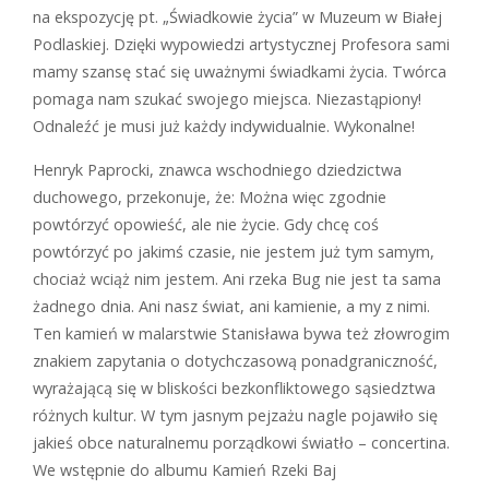
na ekspozycję pt. „Świadkowie życia” w Muzeum w Białej
Podlaskiej. Dzięki wypowiedzi artystycznej Profesora sami
mamy szansę stać się uważnymi świadkami życia. Twórca
pomaga nam szukać swojego miejsca. Niezastąpiony!
Odnaleźć je musi już każdy indywidualnie. Wykonalne!
Henryk Paprocki, znawca wschodniego dziedzictwa
duchowego, przekonuje, że: Można więc zgodnie
powtórzyć opowieść, ale nie życie. Gdy chcę coś
powtórzyć po jakimś czasie, nie jestem już tym samym,
chociaż wciąż nim jestem. Ani rzeka Bug nie jest ta sama
żadnego dnia. Ani nasz świat, ani kamienie, a my z nimi.
Ten kamień w malarstwie Stanisława bywa też złowrogim
znakiem zapytania o dotychczasową ponadgraniczność,
wyrażającą się w bliskości bezkonfliktowego sąsiedztwa
różnych kultur. W tym jasnym pejzażu nagle pojawiło się
jakieś obce naturalnemu porządkowi światło – concertina.
We wstępnie do albumu Kamień Rzeki Baj