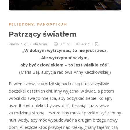
FELIETONY
,
PANOPTIKUM
Patrzący światłem
Kraina Bugu
,
2 lata temu
8 min
4032
„W dobrym wytrzymać, to nie jest rzecz.
Ale wytrzymać w złym,
aby być człowiekiem – to jest wielkie cóś”.
(Maria Baj, audycja radiowa Anny Kaczkowskiej)
Pewien człowiek urodził się nad rzeką i tu szczęśliwie
doczekał ostatnich dni. Inny wyjechał w świat, a potem
wrócił do swego miejsca, aby odzyskać siebie. Kolejny
uszedł zbyt daleko, by zawrócić, tęskniąc już zawsze
za rodzinną stroną. Jeszcze inny musiał przekroczyć ciemny
nurt wody, aby móc wybudować na drugim brzegu nowy
dom. A jeszcze ktoś przybył nad rzekę, gnany tajemniczą