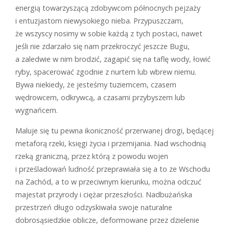
energią towarzyszącą zdobywcom północnych pejzaży
i entuzjastom niewysokiego nieba. Przypuszczam,
że wszyscy nosimy w sobie każdą z tych postaci, nawet
jeśli nie zdarzało się nam przekroczyć jeszcze Bugu,
a zaledwie w nim brodzić, zagapić się na taflę wody, łowić
ryby, spacerować zgodnie z nurtem lub wbrew niemu.
Bywa niekiedy, że jesteśmy tuziemcem, czasem
wędrowcem, odkrywcą, a czasami przybyszem lub
wygnańcem.
Maluje się tu pewna ikoniczność przerwanej drogi, będącej
metaforą rzeki, księgi życia i przemijania. Nad wschodnią
rzeką graniczną, przez którą z powodu wojen
i prześladowań ludność przeprawiała się a to ze Wschodu
na Zachód, a to w przeciwnym kierunku, można odczuć
majestat przyrody i ciężar przeszłości. Nadbużańska
przestrzeń długo odzyskiwała swoje naturalne
dobrosąsiedzkie oblicze, deformowane przez dzielenie