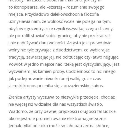
to ikonopisarze, ale –szerzej – rozumienie swojego
miejsca. Przykładowo dalekowschodnia filozofia
uzmysławia nam, że wolność wcale nie polega na tym,
abyśmy egocentrycznie czynili wszystko, czego chcemy,
ale potrafili stawiać sobie granicę, aby nie przekraczać
i nie nadużywać daru wolności. Artysta jest prawdziwie
wolny nie tyle zrywając z dziedzictwem, co wybierając
tradycję, ­zawierzając jej, nie odrzucając czy łatwo negując.
Powrót w jedno miejsce nad rzekę jest dyscyplinujący, jest
wyzwaniem jak kamień próby. Codzienność to nic innego
jak podejmowanie nieuniknionej walki, gdzie czas
ziemski kronos przenika się z pozaziemskim kairos.
Źrenica artysty wyczuwa to niezwykłe przecięcie, chociaż
nie więcej niż widzialne dla nas wszystkich światło.
Wiadomo, że przy pewnej prędkości i długości fal ludzkie
oko rejestruje promieniowanie elektromagnetyczne.
Jednak tylko orle oko może śmiało patrzeć na słońce,