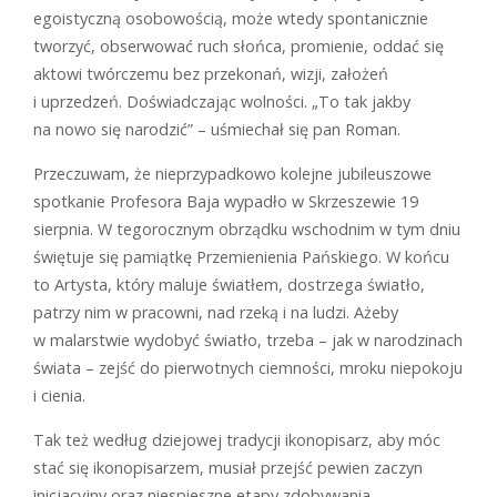
egoistyczną osobowością, może wtedy spontanicznie
tworzyć, obserwować ruch słońca, promienie, oddać się
aktowi twórczemu bez przekonań, wizji, założeń
i uprzedzeń. Doświadczając wolności. „To tak jakby
na nowo się narodzić” – uśmiechał się pan Roman.
Przeczuwam, że nieprzypadkowo kolejne jubileuszowe
spotkanie Profesora Baja wypadło w Skrzeszewie 19
sierpnia. W tegorocznym obrządku wschodnim w tym dniu
świętuje się pamiątkę Przemienienia Pańskiego. W końcu
to Artysta, który maluje światłem, dostrzega światło,
patrzy nim w pracowni, nad rzeką i na ludzi. Ażeby
w malarstwie wydobyć światło, trzeba – jak w narodzinach
świata – zejść do pierwotnych ciemności, mroku niepokoju
i cienia.
Tak też według dziejowej tradycji ikonopisarz, aby móc
stać się ikonopisarzem, musiał przejść pewien zaczyn
inicjacyjny oraz niespieszne etapy zdobywania