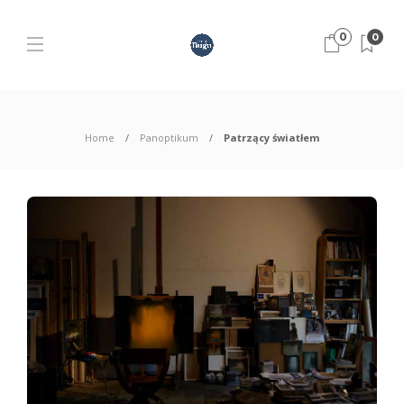
0
0
Home
Panoptikum
Patrzący światłem