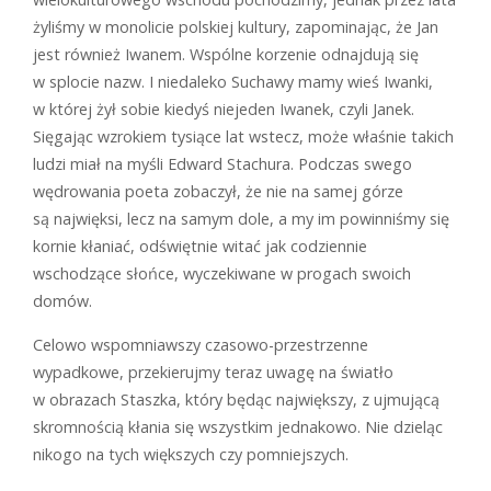
żyliśmy w monolicie polskiej kultury, zapominając, że Jan
jest również Iwanem. Wspólne korzenie odnajdują się
w splocie nazw. I niedaleko Suchawy mamy wieś Iwanki,
w której żył sobie kiedyś niejeden Iwanek, czyli Janek.
Sięgając wzrokiem tysiące lat wstecz, może właśnie takich
ludzi miał na myśli Edward Stachura. Podczas swego
wędrowania poeta zobaczył, że nie na samej górze
są najwięksi, lecz na samym dole, a my im powinniśmy się
kornie kłaniać, odświętnie witać jak codziennie
wschodzące słońce, wyczekiwane w progach swoich
domów.
Celowo wspomniawszy czasowo-przestrzenne
wypadkowe, przekierujmy teraz uwagę na światło
w obrazach Staszka, który będąc największy, z ujmującą
skromnością kłania się wszystkim jednakowo. Nie dzieląc
nikogo na tych większych czy pomniejszych.