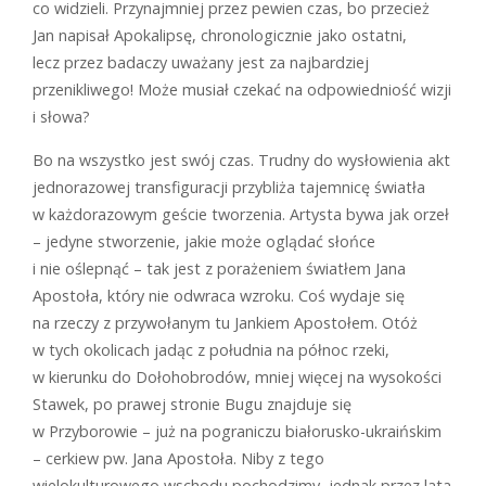
co widzieli. Przynajmniej przez pewien czas, bo przecież
Jan napisał Apokalipsę, chronologicznie jako ostatni,
lecz przez badaczy uważany jest za najbardziej
przenikliwego! Może musiał czekać na odpowiedniość wizji
i słowa?
Bo na wszystko jest swój czas. Trudny do wysłowienia akt
jednorazowej transfiguracji przybliża tajemnicę światła
w każdorazowym geście tworzenia. Artysta bywa jak orzeł
– jedyne stworzenie, jakie może oglądać słońce
i nie oślepnąć – tak jest z porażeniem światłem Jana
Apostoła, który nie odwraca wzroku. Coś wydaje się
na rzeczy z przywołanym tu Jankiem Apostołem. Otóż
w tych okolicach jadąc z południa na północ rzeki,
w kierunku do Dołohobrodów, mniej więcej na wysokości
Stawek, po prawej stronie Bugu znajduje się
w Przyborowie – już na pograniczu białorusko-ukraińskim
– cerkiew pw. Jana Apostoła. Niby z tego
wielokulturowego wschodu pochodzimy, jednak przez lata