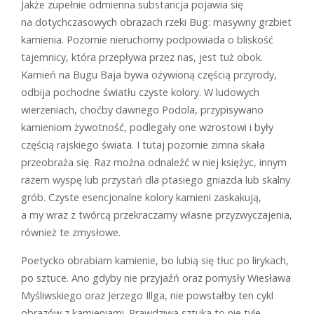
Jakże zupełnie odmienna substancja pojawia się
na dotychczasowych obrazach rzeki Bug: masywny grzbiet
kamienia. Pozornie nieruchomy podpowiada o bliskość
tajemnicy, która przepływa przez nas, jest tuż obok.
Kamień na Bugu Baja bywa ożywioną częścią przyrody,
odbija pochodne światłu czyste kolory. W ludowych
wierzeniach, choćby dawnego Podola, przypisywano
kamieniom żywotność, podlegały one wzrostowi i były
częścią rajskiego świata. I tutaj pozornie zimna skała
przeobraża się. Raz można odnaleźć w niej księżyc, innym
razem wyspę lub przystań dla ptasiego gniazda lub skalny
grób. Czyste esencjonalne kolory kamieni zaskakują,
a my wraz z twórcą przekraczamy własne przyzwyczajenia,
również te zmysłowe.
Poetycko obrabiam kamienie, bo lubią się tłuc po lirykach,
po sztuce. Ano gdyby nie przyjaźń oraz pomysły Wiesława
Myśliwskiego oraz Jerzego Illga, nie powstałby ten cykl
obrazów z kamieniami. Prawdziwa sztuka to nie tyle