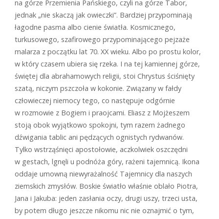
na górze Przemienia Pańskiego, czyli na górze Tabor,
jednak „nie skaczą jak owieczki”. Bardziej przypominają
łagodne pasma albo cienie światła. Kosmicznego,
turkusowego, szafirowego przypominającego pejzaże
malarza z początku lat 70. XX wieku. Albo po prostu kolor,
w który czasem ubiera się rzeka. I na tej kamiennej górze,
świętej dla abrahamowych religii, stoi Chrystus ściśnięty
szatą, niczym pszczoła w kokonie. Związany w fałdy
człowieczej niemocy tego, co następuje odgórnie
w rozmowie z Bogiem i praojcami. Eliasz z Mojżeszem
stoją obok wyjątkowo spokojni, tym razem żadnego
dźwigania tablic ani pędzących ognistych rydwanów.
Tylko wstrząśnięci apostołowie, aczkolwiek oszczędni
w gestach, lgnęli u podnóża góry, rażeni tajemnicą. Ikona
oddaje umowną niewyrażalność Tajemnicy dla naszych
ziemskich zmysłów. Boskie światło właśnie oblało Piotra,
Jana i Jakuba: jeden zasłania oczy, drugi uszy, trzeci usta,
by potem długo jeszcze nikomu nic nie oznajmić o tym,