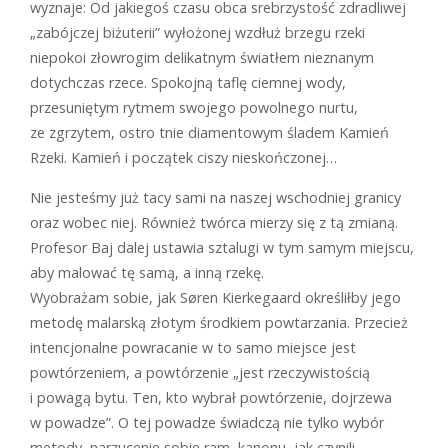
wyznaje: Od jakiegoś czasu obca srebrzystość zdradliwej
„zabójczej biżuterii” wyłożonej wzdłuż brzegu rzeki
niepokoi złowrogim delikatnym światłem nieznanym
dotychczas rzece. Spokojną taflę ciemnej wody,
przesuniętym rytmem swojego powolnego nurtu,
ze zgrzytem, ostro tnie diamentowym śladem Kamień
Rzeki. Kamień i początek ciszy nieskończonej…
Nie jesteśmy już tacy sami na naszej wschodniej granicy
oraz wobec niej. Również twórca mierzy się z tą zmianą.
Profesor Baj dalej ustawia sztalugi w tym samym miejscu,
aby malować tę samą, a inną rzekę.
Wyobrażam sobie, jak Søren Kierkegaard określiłby jego
metodę malarską złotym środkiem powtarzania. Przecież
intencjonalne powracanie w to samo miejsce jest
powtórzeniem, a powtórzenie „jest rzeczywistością
i powagą bytu. Ten, kto wybrał powtórzenie, dojrzewa
w powadze”. O tej powadze świadczą nie tylko wybór
metody, narzucenie sobie ram, kanonu, jak czynili