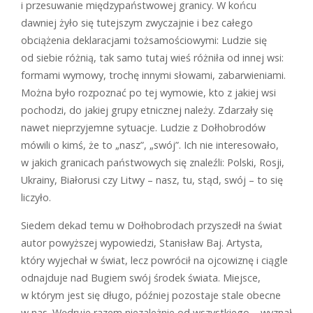
i przesuwanie międzypaństwowej granicy. W końcu
dawniej żyło się tutejszym zwyczajnie i bez całego
obciążenia deklaracjami tożsamościowymi: Ludzie się
od siebie różnią, tak samo tutaj wieś różniła od innej wsi:
formami wymowy, trochę innymi słowami, zabarwieniami.
Można było rozpoznać po tej wymowie, kto z jakiej wsi
pochodzi, do jakiej grupy etnicznej należy. Zdarzały się
nawet nieprzyjemne sytuacje. Ludzie z Dołhobrodów
mówili o kimś, że to „nasz”, „swój”. Ich nie interesowało,
w jakich granicach państwowych się znaleźli: Polski, Rosji,
Ukrainy, Białorusi czy Litwy – nasz, tu, stąd, swój – to się
liczyło.
Siedem dekad temu w Dołhobrodach przyszedł na świat
autor powyższej wypowiedzi, Stanisław Baj. Artysta,
który wyjechał w świat, lecz powrócił na ojcowiznę i ciągle
odnajduje nad Bugiem swój środek świata. Miejsce,
w którym jest się długo, później pozostaje stale obecne
w nas. Wędruje razem niezależnie od wszystkiego – wyznał