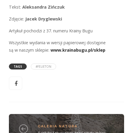
Tekst:
Aleksandra Zińczuk
Zdjęcie:
Jacek Dryglewski
Artykuł pochodzi z 37. numeru Krainy Bugu
Wszystkie wydania w wersji papierowej dostępne
są w naszym sklepie:
www.krainabugu.pl/sklep
TAGS
#FELIETON
GALERIA NATURA
A gdyby tak wyprowadzić się do jaskini