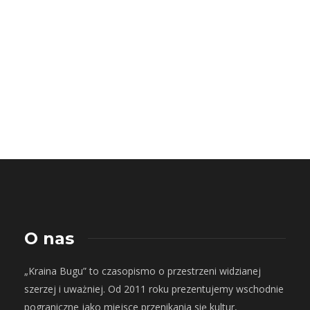
O nas
„Kraina Bugu” to czasopismo o przestrzeni widzianej
szerzej i uważniej. Od 2011 roku prezentujemy wschodnie
pograniczne jako miejsce przenikania się kultur,