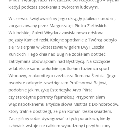
kiedyś podczas spotkania z twórcami ludowymi.
W czerwcu świętowaliśmy Jego okrągły jubileusz urodzin,
zorganizowany przez Małgorzatę i Piotra Zielińskich.
W lubelskiej Galerii Wirydarz zawisła nowa odsłona
pejzaży Kamień rzeki. Kolejne spotkanie z Twórcą odbyło
się 19 sierpnia w Skrzeszewie w galerii Ewy i Leszka
Kunickich. Tego dnia nad Bug nie zdołałam dotrzeć,
zatrzymana obowiązkami nad Bystrzycą. Na szczęście
w lubelskie samo południe spotkałam tuziemca spod
Włodawy, znakomitego rzeźbiarza Romana Śledzia. (Jego
osobiste odkrycie zawdzięczam Profesorowi Bajowi,
podobnie jak muzykę Estończyka Arvo Pärta
czy starożytne portrety fajumskie.) Przypomniałam
więc napotkanemu artyście słowa Mistrza z Dołhobrodów,
który trafnie dostrzegł, że pan Roman rzeźbi światłem.
Zaczęliśmy sobie dywagować o tych porankach, kiedy
człowiek wstaje nie całkiem wybudzony i przytłoczony