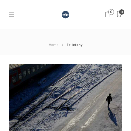
0
0
Home
Felietony