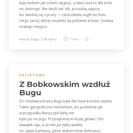
była wokoło jak uchem sięgnąć, a taka cisza to dla echa
nic dobrego. Nie siedź tak. Idź, poszukaj zajęcia,
bo zwolnią cię z pracy — zaszczekała nagle tuż koło
niego sarna, której znudziło się jedzenie w lesie. Szukała
nowego miejsca...
Kraina Bugu
,
5 lat temu
7 min
FELIETONY
Z Bobkowskim wzdłuż
Bugu
Do niedawna kraina Bugu była dla mnie końcem świata.
Takim geograficzno-mentalnym, bo podobnie jak
w przypadku Bieszczad dalej nie
było już niczego. Przynajmniej w mojej głowie. Oto
kawałek raju, a za nim już tylko wielkie
nic. Jakaś barbaria, gdzie diabeł mówi dobranoc,