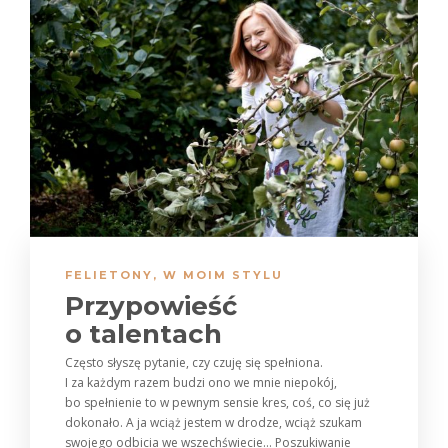
FELIETONY
,
W MOIM STYLU
Przypowieść
o talentach
Często słyszę pytanie, czy czuję się spełniona.
I za każdym razem budzi ono we mnie niepokój,
bo spełnienie to w pewnym sensie kres, coś, co się już
dokonało. A ja wciąż jestem w drodze, wciąż szukam
swojego odbicia we wszechświecie… Poszukiwanie