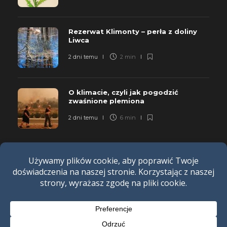
Rezerwat Klimonty – perła z doliny
Liwca
2 dni temu
2 min
O klimacie, czyli jak pogodzić
zwaśnione plemiona
2 dni temu
6 min
POLITYKA PRYWATNOŚCI
REGULAMIN
REKLAMA