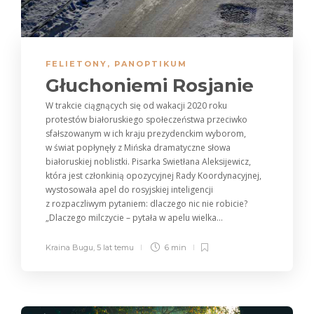
FELIETONY
,
PANOPTIKUM
Głuchoniemi Rosjanie
W trakcie ciągnących się od wakacji 2020 roku
protestów białoruskiego społeczeństwa przeciwko
sfałszowanym w ich kraju prezydenckim wyborom,
w świat popłynęły z Mińska dramatyczne słowa
białoruskiej noblistki. Pisarka Swietłana Aleksijewicz,
która jest członkinią opozycyjnej Rady Koordynacyjnej,
wystosowała apel do rosyjskiej inteligencji
z rozpaczliwym pytaniem: dlaczego nic nie robicie?
„Dlaczego milczycie – pytała w apelu wielka...
Kraina Bugu
,
5 lat temu
6 min