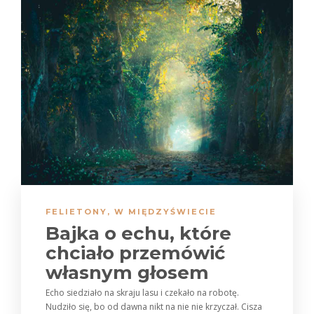
FELIETONY
,
W MIĘDZYŚWIECIE
Bajka o echu, które
chciało przemówić
własnym głosem
Echo siedziało na skraju lasu i czekało na robotę.
Nudziło się, bo od dawna nikt na nie nie krzyczał. Cisza