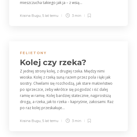
mieszczucha takiego jak ja – z wsią...
Kraina Bugu
,
5 lat temu
3 min
FELIETONY
Kolej czy rzeka?
Z jednej strony kolej, z drugiej rzeka. Między nimi
wioska. Kolej z rzeką suną razem przez pola i łąki jak
siostry. Chwilami się rozchodzą, jak stare małżeństwo
po sprzeczce, żeby wkrótce się pogodzić i iść dalej
ramię w ramię. Kolej bardziej statecznie, najprostszą
drogą, a rzeka, jak to rzeka – kapryśnie, zakosami. Raz
po raz kolej przeskakuje...
Kraina Bugu
,
5 lat temu
3 min