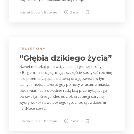
Kraina Bugu
,
5 lat temu
2 min
FELIETONY
“Głębia dzikiego życia”
Nawet mieszkając na wsi, z lasem z jednej strony,
z Bugiem – z drugiej, mając szczęście spotykać rodzinę
łosi przemierzającą asfaltową drogę zawsze w tym
samym miejscu, akurat gdy po nocy wracam z miasta,
podziwiać lisa z obłędnie rudą kitą przemykającego
po świeżym śniegu, śledzić z okna zabiegi sprytnej
wydry wokół stawu pełnego ryb, chodząc z dziećmi
na „Noce sów“...
Kraina Bugu
,
5 lat temu
3 min