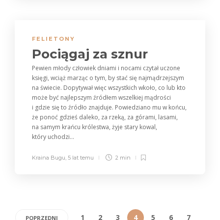
FELIETONY
Pociągaj za sznur
Pewien młody człowiek dniami i nocami czytał uczone
księgi, wciąż marząc o tym, by stać się najmądrzejszym
na świecie. Dopytywał więc wszystkich wkoło, co lub kto
może być najlepszym źródłem wszelkiej mądrości
i gdzie się to źródło znajduje. Powiedziano mu w końcu,
że ponoć gdzieś daleko, za rzeką, za górami, lasami,
na samym krańcu królestwa, żyje stary kowal,
który uchodzi...
Kraina Bugu
,
5 lat temu
2 min
1
2
3
4
5
6
7
POPRZEDNI