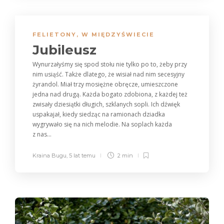
FELIETONY
,
W MIĘDZYŚWIECIE
Jubileusz
Wynurzałyśmy się spod stołu nie tylko po to, żeby przy
nim usiąść. Także dlatego, że wisiał nad nim secesyjny
żyrandol. Miał trzy mosiężne obręcze, umieszczone
jedna nad drugą. Każda bogato zdobiona, z każdej też
zwisały dziesiątki długich, szklanych sopli. Ich dźwięk
uspakajał, kiedy siedząc na ramionach dziadka
wygrywało się na nich melodie. Na soplach każda
z nas...
Kraina Bugu
,
5 lat temu
2 min