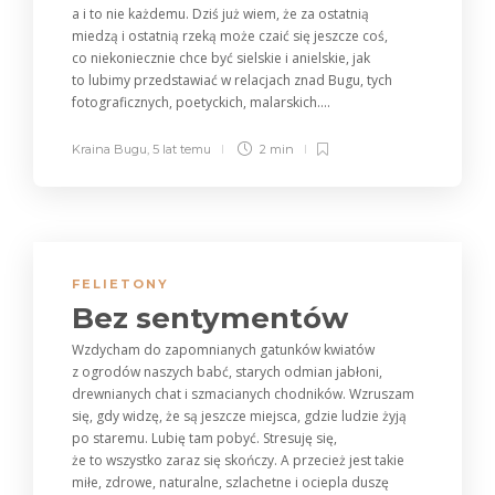
a i to nie każdemu. Dziś już wiem, że za ostatnią
miedzą i ostatnią rzeką może czaić się jeszcze coś,
co niekoniecznie chce być sielskie i anielskie, jak
to lubimy przedstawiać w relacjach znad Bugu, tych
fotograficznych, poetyckich, malarskich....
Kraina Bugu
,
5 lat temu
2 min
FELIETONY
Bez sentymentów
Wzdycham do zapomnianych gatunków kwiatów
z ogrodów naszych babć, starych odmian jabłoni,
drewnianych chat i szmacianych chodników. Wzruszam
się, gdy widzę, że są jeszcze miejsca, gdzie ludzie żyją
po staremu. Lubię tam pobyć. Stresuję się,
że to wszystko zaraz się skończy. A przecież jest takie
miłe, zdrowe, naturalne, szlachetne i ociepla duszę