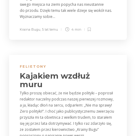
swego miejsca na ziemi popycha nas nieustannie
do przodu. Dzięki temu tak wiele dzieje się wokół nas.
Wyznaczamy sobie...
Kraina Bugu
,
5 lat temu
4 min
FELIETONY
Kajakiem wzdłuż
muru
Tylko proszę obiecać, że nie będzie polityki – poprosił
redaktor naczelny podczas naszej pierwszej rozmowy,
a ja, kładąc dłoń na sercu, odparłem: „Nie ma sprawy!
Zero polityki!”. I choć jako publicystycznemu zwierzęciu
przyszła mi ta obietnica z wielkim trudem, to starałem
się jej przez lata dotrzymywać. I tylko raz zdarzyło się,
że zostałem przez kierownictwo „Krainy Bugu”
poproszony o napisanie nowej wersji...