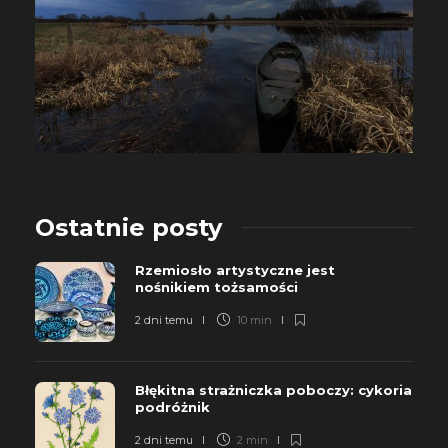
Ostatnie posty
Rzemiosło artystyczne jest
nośnikiem tożsamości
2 dni temu
10 min
Błękitna strażniczka poboczy: cykoria
podróżnik
2 dni temu
2 min