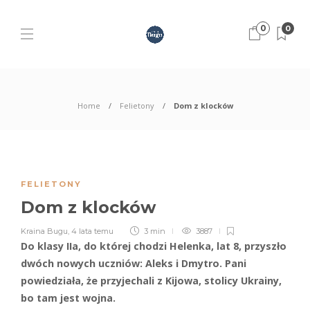
0
0
Home
Felietony
Dom z klocków
FELIETONY
Dom z klocków
Kraina Bugu
,
4 lata temu
3 min
3887
Do klasy IIa, do której chodzi Helenka, lat 8, przyszło
dwóch nowych uczniów: Aleks i Dmytro. Pani
powiedziała, że przyjechali z Kijowa, stolicy Ukrainy,
bo tam jest wojna.