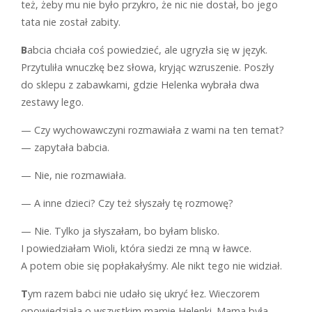
też, żeby mu nie było przykro, że nic nie dostał, bo jego
tata nie został zabity.
B
abcia chciała coś powiedzieć, ale ugryzła się w język.
Przytuliła wnuczkę bez słowa, kryjąc wzruszenie. Poszły
do sklepu z zabawkami, gdzie Helenka wybrała dwa
zestawy lego.
— Czy wychowawczyni rozmawiała z wami na ten temat?
— zapytała babcia.
— Nie, nie rozmawiała.
— A inne dzieci? Czy też słyszały tę rozmowę?
— Nie. Tylko ja słyszałam, bo byłam blisko.
I powiedziałam Wioli, która siedzi ze mną w ławce.
A potem obie się popłakałyśmy. Ale nikt tego nie widział.
T
ym razem babci nie udało się ukryć łez. Wieczorem
opowiedziała o wszystkim mamie Helenki. Mama była