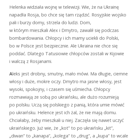
Helenka widziała wojnę w telewizji. Wie, że na Ukrainę
napadła Rosja, bo chce się tam rządzić. Rosyjskie wojsko
pali i burzy domy, strzela do ludzi. Dom,
w którym mieszkali Alex i Dmytro, zawalił się podczas
bombardowania. Chłopcy i ich mamy uciekli do Polski,
bo w Polsce jest bezpiecznie. Ale Ukraina nie chce się
poddać. Dlatego Tatusiowie chłopców zostali w Kijowie
i walczą z Rosjanami.
A
leks jest drobny, smutny, mało mówi. Ma długie, ciemne
włosy i duże, mokre oczy. Dmytro ma jasne włosy, jest
wysoki, spokojny, i czasem się uśmiecha. Chłopcy
rozmawiają ze sobą po ukraińsku, ale dużo rozumieją
po polsku. Uczą się polskiego z panią, która umie mówić
po ukraińsku. Helence jest ich żal, że nie mają domu.
Chciałaby, żeby mieszkali u niej. Zaczęła się nawet uczyć
ukraińskiego. Już wie, że „kot” to po ukraińsku „kit”,
„diwan” to „kanapa”, „kolega” to „drug”, a „kupa” to wcale