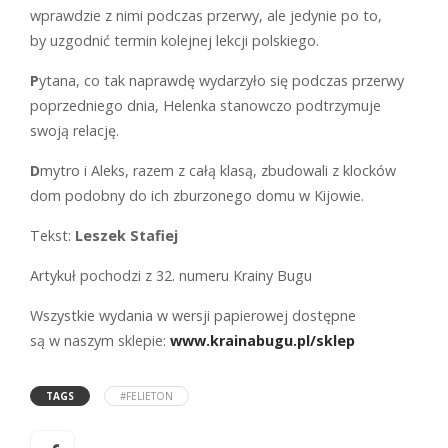
wprawdzie z nimi podczas przerwy, ale jedynie po to,
by uzgodnić termin kolejnej lekcji polskiego.
P
ytana, co tak naprawdę wydarzyło się podczas przerwy
poprzedniego dnia, Helenka stanowczo podtrzymuje
swoją relację.
D
mytro i Aleks, razem z całą klasą, zbudowali z klocków
dom podobny do ich zburzonego domu w Kijowie.
Tekst:
Leszek Stafiej
Artykuł pochodzi z 32. numeru Krainy Bugu
Wszystkie wydania w wersji papierowej dostępne
są w naszym sklepie:
www.krainabugu.pl/sklep
TAGS
#FELIETON