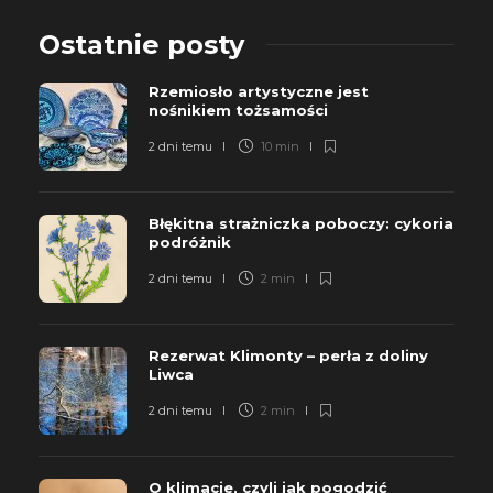
Ostatnie posty
Rzemiosło artystyczne jest
nośnikiem tożsamości
2 dni temu
10 min
Błękitna strażniczka poboczy: cykoria
podróżnik
2 dni temu
2 min
Rezerwat Klimonty – perła z doliny
Liwca
2 dni temu
2 min
O klimacie, czyli jak pogodzić