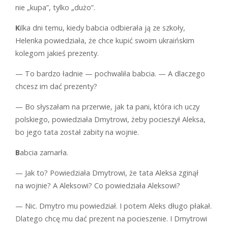
nie „kupa”, tylko „dużo”.
K
ilka dni temu, kiedy babcia odbierała ją ze szkoły,
Helenka powiedziała, że chce kupić swoim ukraińskim
kolegom jakieś prezenty.
— To bardzo ładnie — pochwaliła babcia. — A dlaczego
chcesz im dać prezenty?
— Bo słyszałam na przerwie, jak ta pani, która ich uczy
polskiego, powiedziała Dmytrowi, żeby pocieszył Aleksa,
bo jego tata został zabity na wojnie.
B
abcia zamarła.
— Jak to? Powiedziała Dmytrowi, że tata Aleksa zginął
na wojnie? A Aleksowi? Co powiedziała Aleksowi?
— Nic. Dmytro mu powiedział. I potem Aleks długo płakał.
Dlatego chcę mu dać prezent na pocieszenie. I Dmytrowi