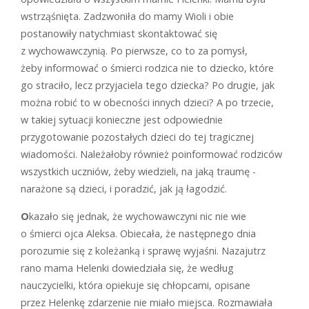
wstrząśnięta. Zadzwoniła do mamy Wioli i obie
postanowiły natychmiast skontaktować się
z wychowawczynią. Po pierwsze, co to za pomysł,
żeby informować o śmierci rodzica nie to dziecko, które
go straciło, lecz przyjaciela tego dziecka? Po drugie, jak
można robić to w obecności innych dzieci? A po trzecie,
w ­takiej sytuacji konieczne jest odpowiednie
przygotowanie pozostałych dzieci do tej tragicznej
wiadomości. Należałoby również poinformować rodziców
wszystkich uczniów, żeby wiedzieli, na jaką traumę ­
narażone są dzieci, i poradzić, jak ją łagodzić.
O
kazało się jednak, że wychowawczyni nic nie wie
o śmierci ojca Aleksa. Obiecała, że następnego dnia
porozumie się z koleżanką i sprawę wyjaśni. Nazajutrz
rano mama Helenki dowiedziała się, że według
nauczycielki, która opiekuje się chłopcami, opisane
przez Helenkę zdarzenie nie miało miejsca. Rozmawiała