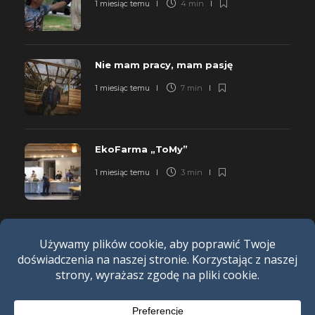
1 miesiąc temu
4 min
Nie mam pracy, mam pasję
1 miesiąc temu
7 min
EkoFarma „ToMy”
1 miesiąc temu
3 min