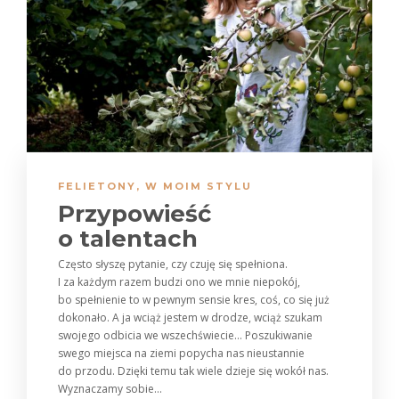
FELIETONY
,
W MOIM STYLU
Przypowieść
o talentach
Często słyszę pytanie, czy czuję się spełniona.
I za każdym razem budzi ono we mnie niepokój,
bo spełnienie to w pewnym sensie kres, coś, co się już
dokonało. A ja wciąż jestem w drodze, wciąż szukam
swojego odbicia we wszechświecie… Poszukiwanie
swego miejsca na ziemi popycha nas nieustannie
do przodu. Dzięki temu tak wiele dzieje się wokół nas.
Wyznaczamy sobie...