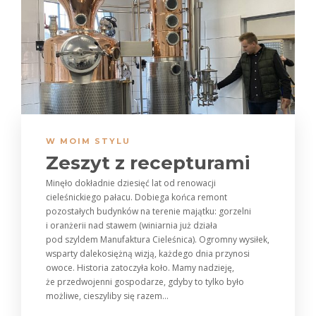
W MOIM STYLU
Zeszyt z recepturami
Minęło dokładnie dziesięć lat od renowacji
cieleśnickiego pałacu. Dobiega końca remont
pozostałych budynków na terenie majątku: gorzelni
i oranżerii nad stawem (winiarnia już działa
pod szyldem Manufaktura Cieleśnica). Ogromny wysiłek,
wsparty dalekosiężną wizją, każdego dnia przynosi
owoce. Historia zatoczyła koło. Mamy nadzieję,
że przedwojenni gospodarze, gdyby to tylko było
możliwe, cieszyliby się razem...