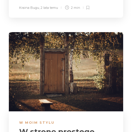
Kraina Bugu
,
2 lata temu
2 min
W MOIM STYLU
W stronę prostego