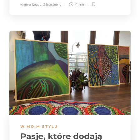
Kraina Bugu
,
3 lata temu
4 min
W MOIM STYLU
Pasje, które dodają