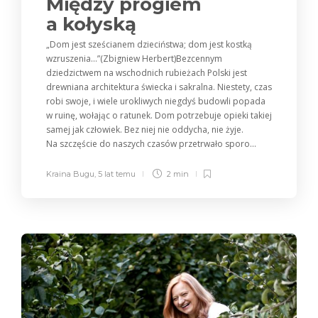
Między progiem
a kołyską
„Dom jest sześcianem dzieciństwa; dom jest kostką
wzruszenia…”(Zbigniew Herbert)Bezcennym
dziedzictwem na wschodnich rubieżach Polski jest
drewniana architektura świecka i sakralna. Niestety, czas
robi swoje, i wiele urokliwych niegdyś budowli popada
w ruinę, wołając o ratunek. Dom potrzebuje opieki takiej
samej jak człowiek. Bez niej nie oddycha, nie żyje.
Na szczęście do naszych czasów przetrwało sporo...
Kraina Bugu
,
5 lat temu
2 min