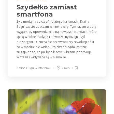
Szydełko zamiast
smartfona
Żyję modą na co dzień i dlatego na łamach „Krainy
Bugu” często zbaczam w inne rewiry. Tym razem zrobię
wyjątek, by opowiedzieć o najnowszych trendach, które
łączą w sobie tradycję i nowoczesny dizajn, czyli
o dzierganiu. Generalnie przewrotu czy rewolucji póki
co w modzie nie widać. Projektanci nadal chętnie
sięgają po to, co już było kiedyś. Ubrania podróżują
w czasie i widywane są w niemalże...
Kraina Bugu
,
4 lata temu
2 min