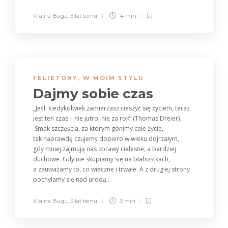
Kraina Bugu
,
5 lat temu
4 min
FELIETONY
,
W MOIM STYLU
Dajmy sobie czas
„Jeśli kiedykolwiek zamierzasz cieszyć się życiem, teraz
jest ten czas – nie jutro, nie za rok” (Thomas Dreier).
Smak szczęścia, za którym gonimy całe życie,
tak naprawdę czujemy dopiero w wieku dojrzałym,
gdy mniej zajmują nas sprawy cielesne, a bardziej
duchowe. Gdy nie skupiamy się na błahostkach,
a zauważamy to, co wieczne i trwałe. A z drugiej strony
pochylamy się nad urodą...
Kraina Bugu
,
5 lat temu
3 min