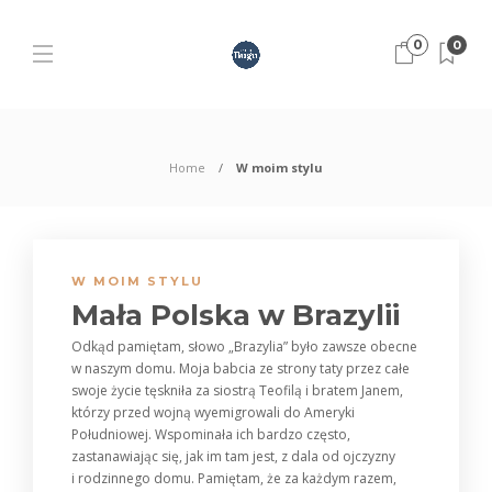
0
0
Home
W moim stylu
W MOIM STYLU
Mała Polska w Brazylii
Odkąd pamiętam, słowo „Brazylia” było zawsze obecne
w naszym domu. Moja babcia ze strony taty przez całe
swoje życie tęskniła za siostrą Teofilą i bratem Janem,
którzy przed wojną wyemigrowali do Ameryki
Południowej. Wspominała ich bardzo często,
zastanawiając się, jak im tam jest, z dala od ojczyzny
i rodzinnego domu. Pamiętam, że za każdym razem,