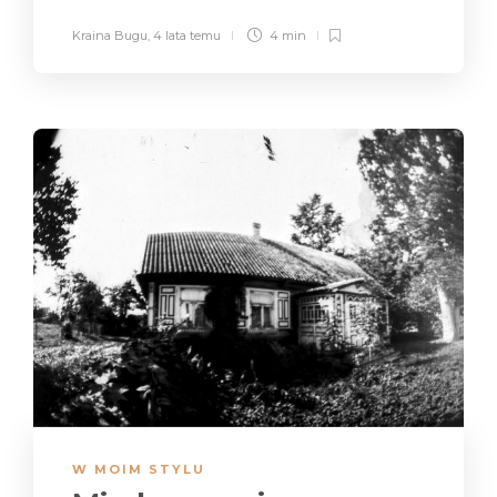
Kraina Bugu
,
4 lata temu
4 min
W MOIM STYLU