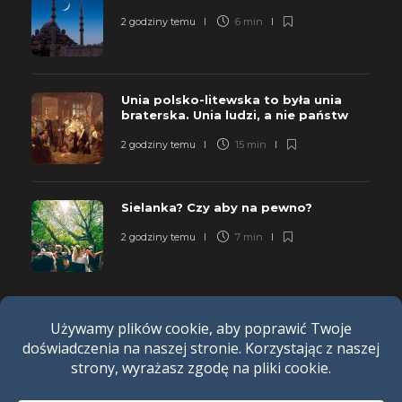
2 godziny temu
6 min
Unia polsko-litewska to była unia
braterska. Unia ludzi, a nie państw
2 godziny temu
15 min
Sielanka? Czy aby na pewno?
2 godziny temu
7 min