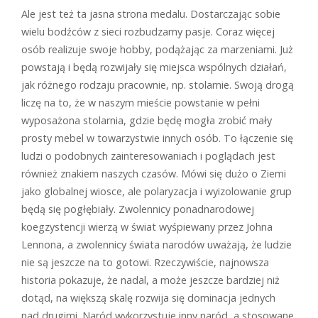
Ale jest też ta jasna strona medalu. Dostarczając sobie
wielu bodźców z sieci rozbudzamy pasje. Coraz więcej
osób realizuje swoje hobby, podążając za marzeniami. Już
powstają i będą rozwijały się miejsca wspólnych działań,
jak różnego rodzaju pracownie, np. stolarnie. Swoją drogą
liczę na to, że w naszym mieście powstanie w pełni
wyposażona stolarnia, gdzie będę mogła zrobić mały
prosty mebel w towarzystwie innych osób. To łączenie się
ludzi o podobnych zainteresowaniach i poglądach jest
również znakiem naszych czasów. Mówi się dużo o Ziemi
jako globalnej wiosce, ale polaryzacja i wyizolowanie grup
będą się pogłębiały. Zwolennicy ponadnarodowej
koegzystencji wierzą w świat wyśpiewany przez Johna
Lennona, a zwolennicy świata narodów uważają, że ludzie
nie są jeszcze na to gotowi. Rzeczywiście, najnowsza
historia pokazuje, że nadal, a może jeszcze bardziej niż
dotąd, na większą skalę rozwija się dominacja jednych
nad drugimi. Naród wykorzystuje inny naród, a stosowane