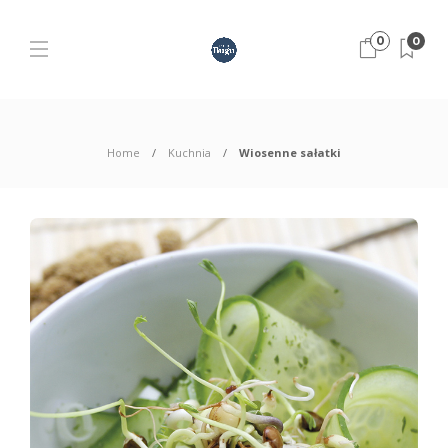
0
0
Home
Kuchnia
Wiosenne sałatki