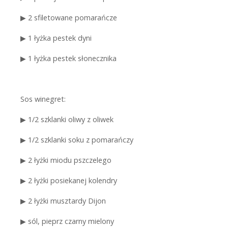
▶
2 sfiletowane pomarańcze
▶
1 łyżka pestek dyni
▶
1 łyżka pestek słonecznika
Sos winegret:
▶
1/2 szklanki oliwy z oliwek
▶
1/2 szklanki soku z pomarańczy
▶
2 łyżki miodu pszczelego
▶
2 łyżki posiekanej kolendry
▶
2 łyżki musztardy Dijon
▶
sól, pieprz czarny mielony