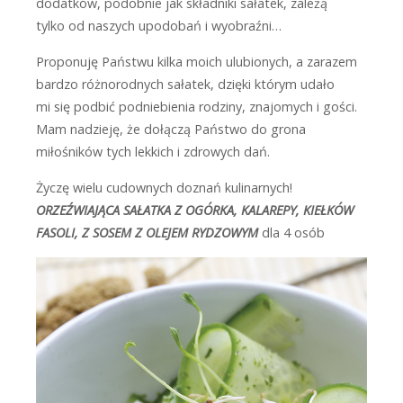
dodatków, podobnie jak składniki sałatek, zależą
tylko od naszych upodobań i wyobraźni…
Proponuję Państwu kilka moich ulubionych, a zarazem
bardzo różnorodnych sałatek, dzięki którym udało
mi się podbić podniebienia rodziny, znajomych i gości.
Mam nadzieję, że dołączą Państwo do grona
miłośników tych lekkich i zdrowych dań.
Życzę wielu cudownych doznań kulinarnych!
ORZEŹWIAJĄCA SAŁATKA Z OGÓRKA, KALAREPY, KIEŁKÓW
FASOLI, Z SOSEM Z OLEJEM RYDZOWYM
dla 4 osób