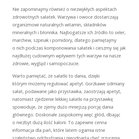
Nie zapominajmy również o niezwykłych aspektach
zdrowotnych sałatek. Warzywa i owoce dostarczają
organizmowi naturalnych witamin, składników
mineralnych i błonnika. Najbogatsze ich źródło to seler,
marchew, szpinak i pomidory, dlatego pamiętajmy
o nich podczas komponowania sałatek i cieszmy się jak
najdłużej cudownym wpływem tych warzyw na nasze
zdrowie, wygląd i samopoczucie.
Warto pamiętać, że sałatki to dania, dzięki
którym możemy regulować apetyt. Gorzkawe odmiany
sałat, podawane jako przystawka, zaostrzają apetyt,
natomiast zjedzenie lekkiej sałatki na przystawkę
spowoduje, że zjemy dużo mniejszą porcję dania
głównego. Doskonale zaspokoimy więc głód, dbając
o niezbyt dużą ilość kalorii. To zapewne cenna
informacja dla pań, które latem ogarnia istne
szaleństwo odchudzania i nieodparta chęć zrzucenia