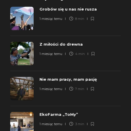
Grobów się u nas nie rusza
1 miesiąc temu
8 min
Z miłości do drewna
1 miesiąc temu
4 min
Nie mam pracy, mam pasję
1 miesiąc temu
7 min
EkoFarma „ToMy”
1 miesiąc temu
3 min