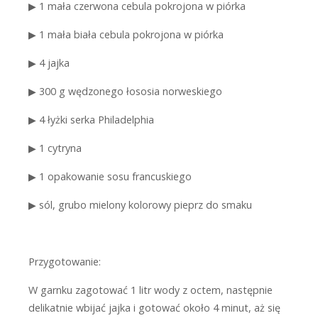
▶
1 mała czerwona cebula pokrojona w piórka
▶
1 mała biała cebula pokrojona w piórka
▶
4 jajka
▶
300 g wędzonego łososia norweskiego
▶
4 łyżki serka Philadelphia
▶
1 cytryna
▶
1 opakowanie sosu francuskiego
▶
sól, grubo mielony kolorowy pieprz do smaku
Przygotowanie:
W garnku zagotować 1 litr wody z octem, następnie
delikatnie wbijać jajka i gotować około 4 minut, aż się