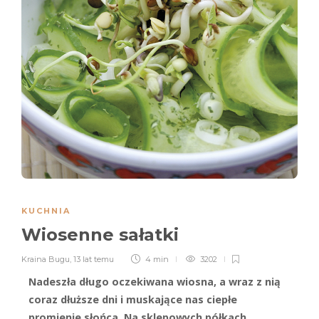
KUCHNIA
Wiosenne sałatki
Kraina Bugu
,
13 lat temu
4 min
3202
Nadeszła długo oczekiwana wiosna, a wraz z nią
coraz dłuższe dni i muskające nas ciepłe
promienie słońca. Na sklepowych półkach