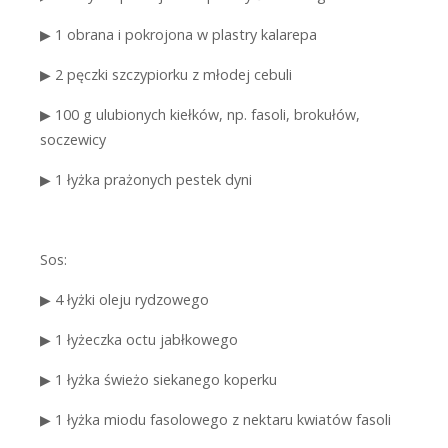
▶
1 obrana i pokrojona w plastry kalarepa
▶
2 pęczki szczypiorku z młodej cebuli
▶
100 g ulubionych kiełków, np. fasoli, brokułów,
soczewicy
▶
1 łyżka prażonych pestek dyni
Sos:
▶
4 łyżki oleju rydzowego
▶
1 łyżeczka octu jabłkowego
▶
1 łyżka świeżo siekanego koperku
▶
1 łyżka miodu fasolowego z nektaru kwiatów fasoli