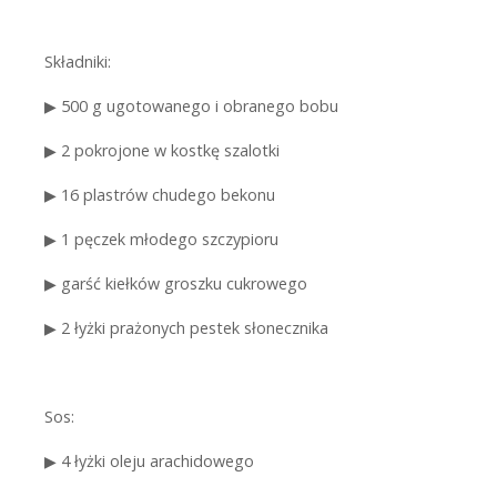
Składniki:
▶
500 g ugotowanego i obranego bobu
▶
2 pokrojone w kostkę szalotki
▶
16 plastrów chudego bekonu
▶
1 pęczek młodego szczypioru
▶
garść kiełków groszku cukrowego
▶
2 łyżki prażonych pestek słonecznika
Sos:
▶
4 łyżki oleju arachidowego