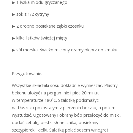
▶
1 łyżka miodu gryczanego
▶
sok z 1/2 cytryny
▶
2 drobno posiekane ząbki czosnku
▶
kilka listków świeżej mięty
▶
sól morska, świeżo mielony czarny pieprz do smaku
Przygotowanie:
Wszystkie składniki sosu dokładnie wymieszać. Plastry
bekonu ułożyć na pergaminie i piec 20 minut
w temperaturze 180°C. Szalotkę podsmażyć
na tłuszczu pozostałym z pieczenia boczku, a potem
wystudzić. Ugotowany i obrany bób przełożyć do miski,
dodać cebulę, pestki słonecznika, posiekany
szczypiorek i kiełki. Sałatkę polać sosem winegret