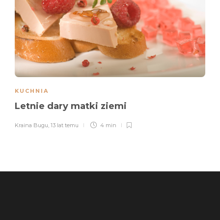
KUCHNIA
Letnie dary matki ziemi
Kraina Bugu
,
13 lat temu
4 min