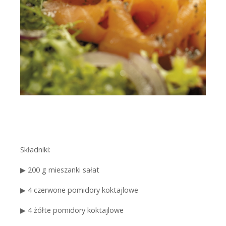
Składniki:
▶
200 g mieszanki sałat
▶
4 czerwone pomidory koktajlowe
▶
4 żółte pomidory koktajlowe