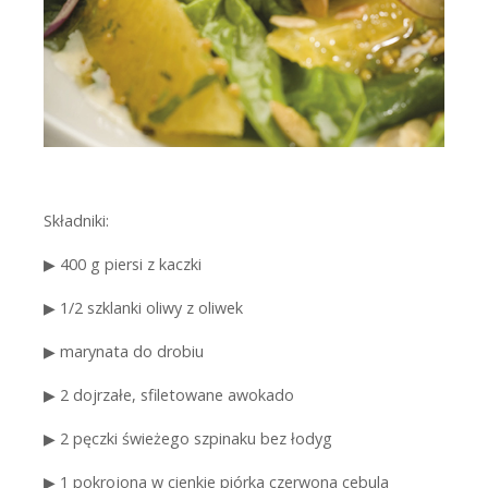
Składniki:
▶
400 g piersi z kaczki
▶
1/2 szklanki oliwy z oliwek
▶
marynata do drobiu
▶
2 dojrzałe, sfiletowane awokado
▶
2 pęczki świeżego szpinaku bez łodyg
▶
1 pokrojona w cienkie piórka czerwona cebula