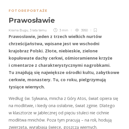
FOTOREPORTAŻE
Prawosławie
Kraina Bugu
,
3 lata temu
3 min
3950
Prawosławie, jeden z trzech wielkich nurtów
chrześcijaństwa, wpisane jest we wschodni
krajobraz Polski. Złote, niebieskie, zielone
kopułowate dachy cerkwi, ośmioramienne krzyże
i cmentarze z charakterystycznymi nagrobkami.
Tu znajdują się największe ośrodki kultu, zabytkowe
cerkwie, monastery. Tu, co roku, pielgrzymują
tysiące wiernych.
Według św. Sylwana, mnicha z Góry Atos, świat opiera się
na modlitwie, i kiedy ona osłabnie, świat zginie. Dlatego
w klasztorze w Jabłecznej od pięciu stuleci nie cichnie
modlitwa mnichów. Poza tym pracują – na roli, hodują
zwierzęta, wyrabiają świece, goszczą wiernych.