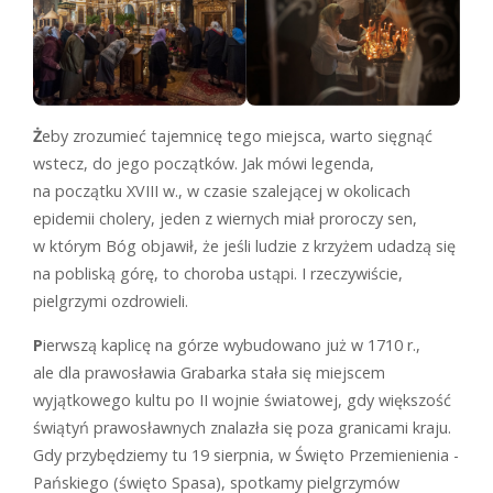
Ż
eby zrozumieć tajemnicę tego miejsca, warto sięgnąć
wstecz, do jego początków. Jak mówi legenda,
na początku XVIII w., w czasie szalejącej w okolicach
epidemii cholery, jeden z wiernych miał proroczy sen,
w którym Bóg objawił, że jeśli ludzie z krzyżem udadzą się
na pobliską górę, to choroba ustąpi. I rzeczywiście,
pielgrzymi ozdrowieli.
P
ierwszą kaplicę na górze wybudowano już w 1710 r.,
ale dla prawosławia Grabarka stała się miejscem
wyjątkowego kultu po II wojnie światowej, gdy większość
świątyń prawosławnych znalazła się poza granicami kraju.
Gdy przybędziemy tu 19 sierpnia, w Święto Przemienienia ­
Pańskiego (święto Spasa), spotkamy pielgrzymów