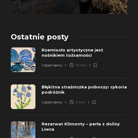
Ostatnie posty
Rzemiosło artystyczne jest
nośnikiem tożsamości
1 dzień temu
10 min
Błękitna strażniczka poboczy: cykoria
podróżnik
1 dzień temu
2 min
Rezerwat Klimonty – perła z doliny
Liwca