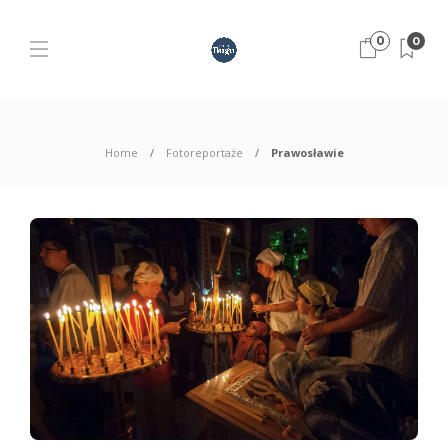
0
0
Home
Fotoreportaże
Prawosławie