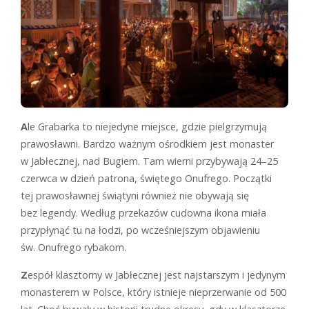
A
le Grabarka to niejedyne miejsce, gdzie pielgrzymują
prawosławni. Bardzo ważnym ośrodkiem jest monaster
w Jabłecznej, nad Bugiem. Tam wierni przybywają 24–25
czerwca w dzień patrona, świętego Onufrego. Początki
tej prawosławnej świątyni również nie obywają się
bez legendy. Według przekazów cudowna ikona miała
przypłynąć tu na łodzi, po wcześniejszym objawieniu
św. Onufrego rybakom.
Z
espół klasztorny w Jabłecznej jest najstarszym i jedynym
monasterem w Polsce, który istnieje nieprzerwanie od 500