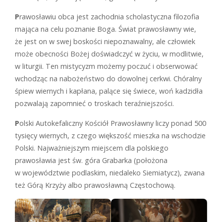
P
rawosławiu obca jest zachodnia scholastyczna filozofia
mająca na celu poznanie Boga. Świat prawosławny wie,
że jest on w swej boskości niepoznawalny, ale człowiek
może obecności Bożej doświadczyć w życiu, w modlitwie,
w liturgii. Ten mistycyzm możemy poczuć i obserwować
wchodząc na nabożeństwo do dowolnej cerkwi. Chóralny
śpiew wiernych i kapłana, palące się świece, woń kadzidła
pozwalają zapomnieć o troskach teraźniejszości.
P
olski Autokefaliczny Kościół Prawosławny liczy ponad 500
tysięcy wiernych, z czego większość mieszka na wschodzie
Polski. Najważniejszym miejscem dla polskiego
prawosławia jest św. góra Grabarka (położona
w województwie podlaskim, niedaleko Siemiatycz), zwana
też Górą Krzyży albo prawosławną Częstochową.