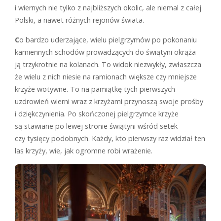
i wiernych nie tylko z najbliższych okolic, ale niemal z całej
Polski, a nawet różnych rejonów świata.
C
o bardzo uderzające, wielu pielgrzymów po pokonaniu
kamiennych schodów prowadzących do świątyni okrąża
ją trzykrotnie na kolanach. To widok niezwykły, zwłaszcza
że wielu z nich niesie na ramionach większe czy mniejsze
krzyże wotywne. To na pamiątkę tych pierwszych
uzdrowień wierni wraz z krzyżami przynoszą swoje prośby
i dziękczynienia. Po skończonej pielgrzymce krzyże
są stawiane po lewej stronie świątyni wśród setek
czy tysięcy podobnych. Każdy, kto pierwszy raz widział ten
las krzyży, wie, jak ogromne robi wrażenie.