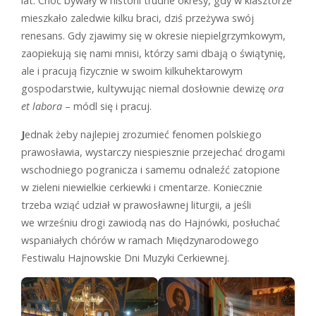
lat. Choć bywały w historii trudne okresy, gdy w klasztorze
mieszkało zaledwie kilku braci, dziś przeżywa swój
renesans. Gdy zjawimy się w okresie niepielgrzymkowym,
zaopiekują się nami mnisi, którzy sami dbają o świątynię,
ale i pracują fizycznie w swoim kilkuhektarowym
gospodarstwie, kultywując niemal dosłownie dewizę
ora
et labora
– módl się i pracuj.
J
ednak żeby najlepiej zrozumieć fenomen polskiego
prawosławia, wystarczy niespiesznie przejechać drogami
wschodniego pogranicza i samemu odnaleźć zatopione
w zieleni niewielkie cerkiewki i cmentarze. Koniecznie
trzeba wziąć udział w prawosławnej liturgii, a jeśli
we wrześniu drogi zawiodą nas do Hajnówki, posłuchać
wspaniałych chórów w ramach Międzynarodowego
Festiwalu Hajnowskie Dni Muzyki Cerkiewnej.