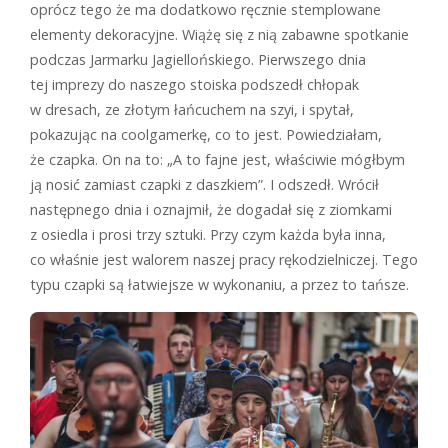
oprócz tego że ma dodatkowo ręcznie stemplowane
elementy dekoracyjne. Wiążę się z nią zabawne spotkanie
podczas Jarmarku Jagiellońskiego. Pierwszego dnia
tej imprezy do naszego stoiska podszedł chłopak
w dresach, ze złotym łańcuchem na szyi, i spytał,
pokazując na coolgamerkę, co to jest. Powiedziałam,
że czapka. On na to: „A to fajne jest, właściwie mógłbym
ją nosić zamiast czapki z daszkiem”. I odszedł. Wrócił
następnego dnia i oznajmił, że dogadał się z ziomkami
z osiedla i prosi trzy sztuki. Przy czym każda była inna,
co właśnie jest walorem naszej pracy rękodzielniczej. Tego
typu czapki są łatwiejsze w wykonaniu, a przez to tańsze.