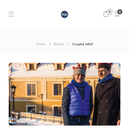
0
0
Home
Biznes
Czapkę włóż!