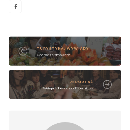
TURYSTYKA
,
WYWIADY
Podróż za smakiem
REPORTAŻ
Wełyja u beskidzkich Łemków