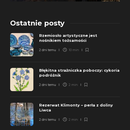
Ostatnie posty
Rzemiosło artystyczne jest
nośnikiem tożsamości
2 dni temu
10 min
Błękitna strażniczka poboczy: cykoria
podróżnik
2 dni temu
2 min
Rezerwat Klimonty – perła z doliny
Liwca
2 dni temu
2 min