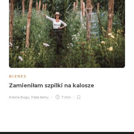
BIZNES
Zamieniłam szpilki na kalosze
Kraina Bugu
,
3 lata temu
7 min