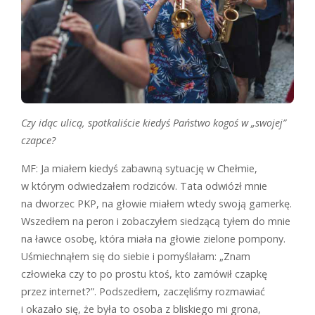
Czy idąc ulicą, spotkaliście kiedyś Państwo kogoś w „swojej”
czapce?
MF: Ja miałem kiedyś zabawną sytuację w Chełmie,
w którym odwiedzałem rodziców. Tata odwiózł mnie
na dworzec PKP, na głowie miałem wtedy swoją gamerkę.
Wszedłem na peron i zobaczyłem siedzącą tyłem do mnie
na ławce osobę, która miała na głowie zielone pompony.
Uśmiechnąłem się do siebie i pomyślałam: „Znam
człowieka czy to po prostu ktoś, kto zamówił czapkę
przez internet?”. Podszedłem, zaczęliśmy rozmawiać
i okazało się, że była to osoba z bliskiego mi grona,