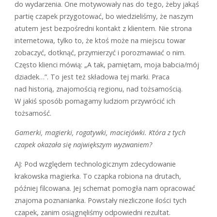
do wydarzenia. One motywowały nas do tego, żeby jakąś
partię czapek przygotować, bo wiedzieliśmy, że naszym
atutem jest bezpośredni kontakt z klientem. Nie strona
internetowa, tylko to, że ktoś może na miejscu towar
zobaczyć, dotknąć, przymierzyć i porozmawiać o nim.
Często klienci mówią: „A tak, pamiętam, moja babcia/mój
dziadek…”. To jest też składowa tej marki. Praca
nad historią, znajomością regionu, nad tożsamością.
W jakiś sposób pomagamy ludziom przywrócić ich
tożsamość.
Gamerki, magierki, rogatywki, maciejówki. Która z tych
czapek okazała się największym wyzwaniem?
AJ: Pod względem technologicznym zdecydowanie
krakowska magierka. To czapka robiona na drutach,
później filcowana. Jej schemat pomogła nam opracować
znajoma poznanianka. Powstały niezliczone ilości tych
czapek, zanim osiągnęliśmy odpowiedni rezultat.