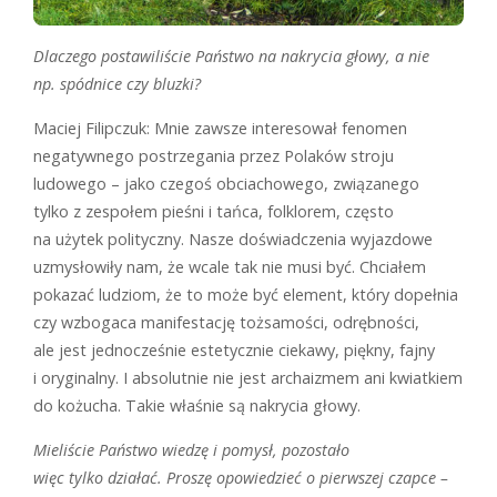
Dlaczego postawiliście Państwo na nakrycia głowy, a nie
np. spódnice czy bluzki?
Maciej Filipczuk: Mnie zawsze interesował fenomen
negatywnego postrzegania przez Polaków stroju
ludowego – jako czegoś obciachowego, związanego
tylko z zespołem pieśni i tańca, folklorem, często
na użytek polityczny. Nasze doświadczenia wyjazdowe
uzmysłowiły nam, że wcale tak nie musi być. Chciałem
pokazać ludziom, że to może być element, który dopełnia
czy wzbogaca manifestację tożsamości, odrębności,
ale jest jednocześnie estetycznie ciekawy, piękny, fajny
i oryginalny. I absolutnie nie jest archaizmem ani kwiatkiem
do kożucha. Takie właśnie są nakrycia głowy.
Mieliście Państwo wiedzę i pomysł, pozostało
więc tylko działać. Proszę opowiedzieć o pierwszej czapce –