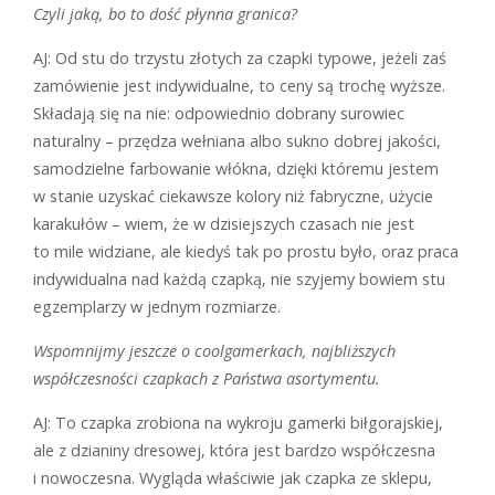
Czyli jaką, bo to dość płynna granica?
AJ: Od stu do trzystu złotych za czapki typowe, jeżeli zaś
zamówienie jest indywidualne, to ceny są trochę wyższe.
Składają się na nie: odpowiednio dobrany surowiec
naturalny – przędza wełniana albo sukno dobrej jakości,
samodzielne farbowanie włókna, dzięki któremu jestem
w stanie uzyskać ciekawsze kolory niż fabryczne, użycie
karakułów – wiem, że w dzisiejszych czasach nie jest
to mile widziane, ale kiedyś tak po prostu było, oraz praca
indywidualna nad każdą czapką, nie szyjemy bowiem stu
egzemplarzy w jednym rozmiarze.
Wspomnijmy jeszcze o coolgamerkach, najbliższych
współczesności czapkach z Państwa asortymentu.
AJ: To czapka zrobiona na wykroju gamerki biłgorajskiej,
ale z dzianiny dresowej, która jest bardzo współczesna
i nowoczesna. Wygląda właściwie jak czapka ze sklepu,