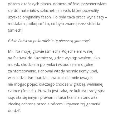
potem z tańszych tkanin, dopiero później przymierzyłam
się do materiałów szlachetniejszych, które pozwoliły
uzyskać oryginalny fason. To była taka praca wynalazcy –
musiałam „odkopać” to, co było znane przez stulecia
(śmiech).
Gdzie Państwo pokazaliście tę pierwszą gamerkę?
MF: Na mojej głowie (śmiech). Pojechałem w niej
na festiwal do Kazimierza, gdzie występowałem jako
muzyk, chodziłem po rynku i wzbudzałem ogólne
zainteresowanie. Panował wtedy niemiłosierny upał,
więc ludzie tym bardziej zwracali na mnie uwagę,
nie mogąc pojąć, dlaczego chodzę w grubej, wełnianej
czapce (śmiech). Prawda jest taka, że kultura tradycyjna
rządziła się innymi prawami i taka tkanina stanowiła
idealną ochronę przed słońcem. Używam tej gamerki
do dziś.