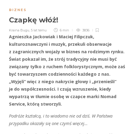
BIZNES
Czapkę włóż!
Kraina Bugu
,
5 lat temu
6 min
3836
Agnieszka Jackowiak i Maciej Filipczuk,
kulturoznawczyni i muzyk, przekuli obserwacje
z zagranicznych wojaży w biznes na rodzimym rynku.
Świat pokazał im, że strój tradycyjny nie musi być
związany tylko z ruchem folklorystycznym, może zaś
być towarzyszem codzienności każdego z nas.
„Wyjęli” więc z niego nakrycie głowy i „przenieśli”
je do współczesności. I czują wzruszenie, kiedy
wypatrzą w tłumie osobę w czapce marki Nomad
Service, którą stworzyli.
Podróże kształcą, i to wiadomo nie od dziś. W Państwa
przypadku okazały się one czymś więcej…