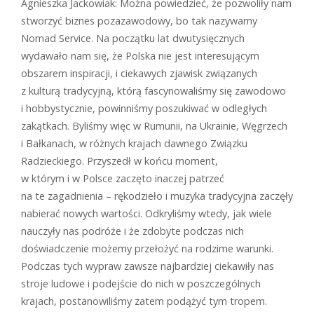
Agnieszka Jackowiak: Można powiedzieć, że pozwoliły nam
stworzyć biznes poza­zawodowy, bo tak nazywamy
Nomad Service. Na początku lat dwu­tysięcznych
wydawało nam się, że Polska nie jest interesującym
obszarem inspiracji, i ciekawych zjawisk związanych
z kulturą tradycyjną, którą fascynowaliśmy się zawodowo
i hobbystycznie, powinniśmy poszukiwać w odległych
zakątkach. Byliśmy więc w Rumunii, na Ukrainie, Węgrzech
i Bałkanach, w różnych krajach dawnego Związku
Radzieckiego. Przyszedł w końcu moment,
w którym i w Polsce zaczęto inaczej patrzeć
na te zagadnienia – rękodzieło i muzyka tradycyjna zaczęły
nabierać nowych wartości. Odkryliśmy wtedy, jak wiele
nauczyły nas podróże i że zdobyte podczas nich
doświadczenie możemy przełożyć na rodzime warunki.
Podczas tych wypraw zawsze najbardziej ciekawiły nas
stroje ludowe i podejście do nich w poszczególnych
krajach, postanowiliśmy zatem podążyć tym tropem.