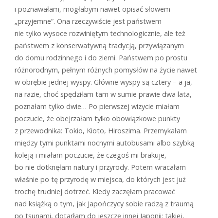
i poznawałam, mogłabym nawet opisać słowem
„przyjemne”. Ona rzeczywiście jest państwem
nie tylko wysoce rozwiniętym technologicznie, ale też
państwem z konserwatywną tradycją, przywiązanym
do domu rodzinnego i do ziemi. Państwem po prostu
różnorodnym, pełnym różnych pomysłów na życie nawet
w obrębie jednej wyspy. Główne wyspy są cztery – a ja,
na razie, choć spędziłam tam w sumie prawie dwa lata,
poznałam tylko dwie… Po pierwszej wizycie miałam
poczucie, że obejrzałam tylko obowiązkowe punkty
z przewodnika: Tokio, Kioto, Hiroszima. Przemykałam
między tymi punktami nocnymi autobusami albo szybką
koleją i miałam poczucie, że czegoś mi brakuje,
bo nie dotknęłam natury i przyrody. Potem wracałam
właśnie po tę przyrodę w miejsca, do których jest już
trochę trudniej dotrzeć. Kiedy zaczęłam pracować
nad książką o tym, jak Japończycy sobie radzą z traumą
po tsunami, dotarłam do jeszcze innej Japonii: takiej,