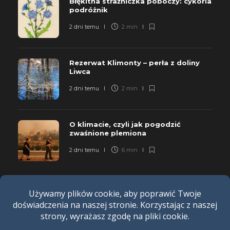
Błękitna strażniczka poboczy: cykoria
podróżnik
2 dni temu
2 min
Rezerwat Klimonty – perła z doliny
Liwca
2 dni temu
2 min
O klimacie, czyli jak pogodzić
zwaśnione plemiona
2 dni temu
6 min