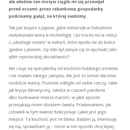
ale właśnie ten motyw ciągle mi się przewijał
przed oczami: przez rabunkową gospodarkę
podcinamy gałąź, na której siedzimy.
Tak jest książce o Japonii, gdzie katastrofa w Fukushimie
nadszarpnęła wiarę w technologię. I po trochu też w relacji
z „idealnego miasta” w Indiach, które wyszło nie do końca
zgodnie z planem. Czy taki był zamysł czy to wychodzi jako
efekt reporterskiej dociekliwości?
Nie czuję się specjalistką od kruchości ludzkiego istnienia
i nie miałam takiego zamysłu. Ale jest to temat dla mnie
osobiście ważny. Pozornie odległe od siebie rzeczy, takie
jak kryzys klimatyczny, żałoba w czasach pandemii
albo budowanie miasta marzeń, w jakiś sposób
przesiąkają moim obrazem świata. Przekonaniem, jak
człowiek w tym świecie funkcjonuje i jakie jest jego
miejsce. Ta kruchość jest mi bliska. Badam ją, interesuję
się nią, sprawdzam ją – może w ten sposób chcę lepiej