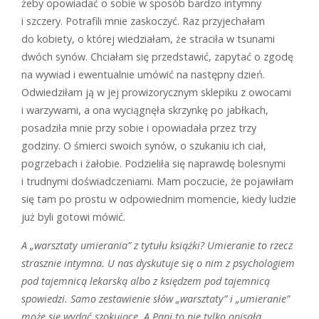
żeby opowiadać o sobie w sposób bardzo intymny
i szczery. Potrafili mnie zaskoczyć. Raz przyjechałam
do kobiety, o której wiedziałam, że straciła w tsunami
dwóch synów. Chciałam się przedstawić, zapytać o zgodę
na wywiad i ewentualnie umówić na następny dzień.
Odwiedziłam ją w jej prowizorycznym sklepiku z owocami
i warzywami, a ona wyciągnęła skrzynkę po jabłkach,
posadziła mnie przy sobie i opowiadała przez trzy
godziny. O śmierci swoich synów, o szukaniu ich ciał,
pogrzebach i żałobie. Podzieliła się naprawdę bolesnymi
i trudnymi doświadczeniami. Mam poczucie, że pojawiłam
się tam po prostu w odpowiednim momencie, kiedy ludzie
już byli gotowi mówić.
A „warsztaty umierania” z tytułu książki? Umieranie to rzecz
strasznie intymna. U nas dyskutuje się o nim z psychologiem
pod tajemnicą lekarską albo z księdzem pod tajemnicą
spowiedzi. Samo zestawienie słów „warsztaty” i „umieranie”
może się wydać szokujące. A Pani to nie tylko opisała,