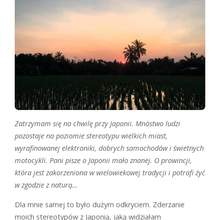
Zatrzymam się na chwilę przy Japonii. Mnóstwo ludzi
pozostaje na poziomie stereotypu wielkich miast,
wyrafinowanej elektroniki, dobrych samochodów i świetnych
motocykli. Pani pisze o Japonii mało znanej. O prowincji,
która jest zakorzeniona w wielowiekowej tradycji i potrafi żyć
w zgodzie z naturą…
Dla mnie samej to było dużym odkryciem. Zderzanie
moich stereotypów z Japonią, jaką widziałam