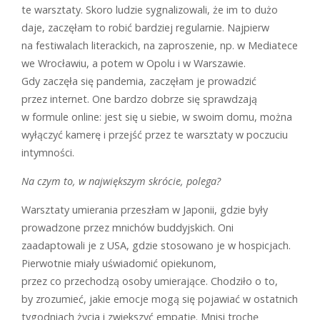
te warsztaty. Skoro ludzie sygnalizowali, że im to dużo
daje, zaczęłam to robić bardziej regularnie. Najpierw
na festiwalach literackich, na zaproszenie, np. w Mediatece
we Wrocławiu, a potem w Opolu i w Warszawie.
Gdy zaczęła się pandemia, zaczęłam je prowadzić
przez internet. One bardzo dobrze się sprawdzają
w formule online: jest się u siebie, w swoim domu, można
wyłączyć kamerę i przejść przez te warsztaty w poczuciu
intymności.
Na czym to, w największym skrócie, polega?
Warsztaty umierania przeszłam w Japonii, gdzie były
prowadzone przez mnichów buddyjskich. Oni
zaadaptowali je z USA, gdzie stosowano je w hospicjach.
Pierwotnie miały uświadomić opiekunom,
przez co przechodzą osoby umierające. Chodziło o to,
by zrozumieć, jakie emocje mogą się pojawiać w ostatnich
tygodniach życia i zwiększyć empatię. Mnisi trochę