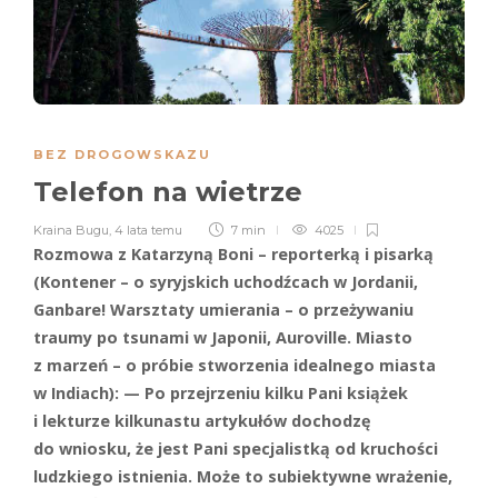
BEZ DROGOWSKAZU
Telefon na wietrze
Kraina Bugu
,
4 lata temu
7 min
4025
Rozmowa z Katarzyną Boni – reporterką i pisarką
(Kontener – o syryjskich uchodźcach w Jordanii,
Ganbare! Warsztaty umierania – o przeżywaniu
traumy po tsunami w Japonii, Auroville. Miasto
z marzeń – o próbie stworzenia idealnego miasta
w Indiach): — Po przejrzeniu kilku Pani książek
i lekturze kilkunastu artykułów dochodzę
do wniosku, że jest Pani specjalistką od kruchości
ludzkiego istnienia. Może to subiektywne wrażenie,