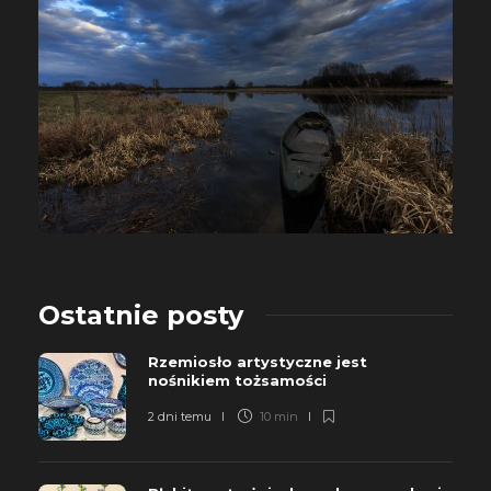
Ostatnie posty
Rzemiosło artystyczne jest
nośnikiem tożsamości
2 dni temu
10 min