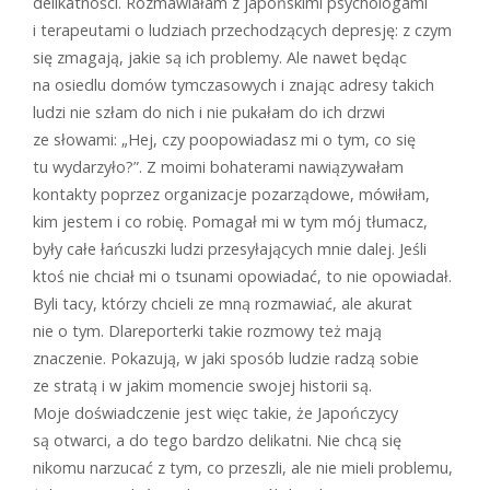
delikatności. Rozmawiałam z japońskimi psychologami
i terapeutami o ludziach przechodzących depresję: z czym
się zmagają, jakie są ich problemy. Ale nawet będąc
na osiedlu domów tymczasowych i znając adresy takich
ludzi nie szłam do nich i nie pukałam do ich drzwi
ze słowami: „Hej, czy poopowiadasz mi o tym, co się
tu wydarzyło?”. Z moimi bohaterami nawiązywałam
kontakty poprzez organizacje pozarządowe, mówiłam,
kim jestem i co robię. Pomagał mi w tym mój tłumacz,
były całe łańcuszki ludzi przesyłających mnie dalej. Jeśli
ktoś nie chciał mi o tsunami opowiadać, to nie opowiadał.
Byli tacy, którzy chcieli ze mną rozmawiać, ale akurat
nie o tym. Dlareporterki takie rozmowy też mają
znaczenie. Pokazują, w jaki sposób ludzie radzą sobie
ze stratą i w jakim momencie swojej historii są.
Moje doświadczenie jest więc takie, że Japończycy
są otwarci, a do tego bardzo delikatni. Nie chcą się
nikomu narzucać z tym, co przeszli, ale nie mieli problemu,