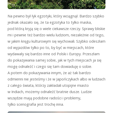
Na pewno był łyk egzotyki, który wciągnął. Bardzo szybko
jednak okazało się, że ta egzotyka to tylko maska,
pod którą kryją się o wiele ciekawsze rzeczy. Sprawy bliskie
mi i pewnie też bardzo wielu ludziom, niezależnie od tego,
w jakim kręgu kulturowym się wychowali. Szybko odeszłam
od wyjazdów tylko po to, by być w miejscach, które
wydawały się bardzo inne od Polski i Europy. Przeszłam
do pokazywania samej sobie, jak w tych miejscach ja się
mogę odnaleźć i czego się tam dowiaduję o sobie.
A potem do pokazywania innym, że aż tak bardzo
odmienni nie jesteśmy i że w Japończykach albo w ludziach
z całego świata, którzy zakładali utopijne miasto
w Indiach, możemy odnaleźć bratnie dusze. Ludzie
wszędzie mają podobne radości i problemy,
tylko scenografia jest trochę inna.