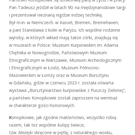
Pan Tadeusz jeździł w latach 90. na międzynarodowe targi
i prezentował nieznaną nigdzie indziej technikę.
Był m.in. w Niemczech: w Kassel, Bremen, Bremehaven,
a pani Stanisława z kolei w Paryżu. Ich wspólne rodzinne
wyroby, w których wkład mają także córki, znajdują się
w muzeach w Polsce: Muzeum Kurpiowskim im. Adama
Chętnika w Nowogrodzie, Państwowym Muzeum
Etnograficznym w Warszawie, Muzeum Archeologicznym
i Etnograficznym w Łodzi, Muzeum Północno­-
Mazowieckim w Łomży oraz w Muzeum Bursztynu
w Gdańsku, gdzie w czerwcu 2023 r. została otwarta
wystawa „Bursztyniarstwo kurpiowskie z Puszczy Zielonej”,
a państwo Konopkowie zostali zaproszeni na wernisaż
w charakterze gości honorowych.
K
onopkowie, jak zgodne małżeństwo, wszystko robią
razem, tak też wspólnie
kulają
świece,
tzw.
błażejki
skręcone w pętlę, z naturalnego wosku,