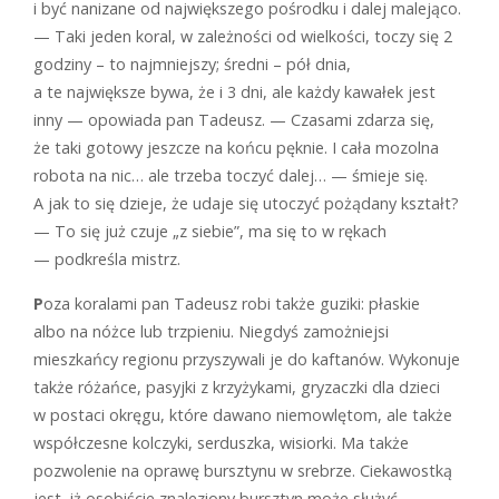
i być nanizane od największego pośrodku i dalej malejąco.
— Taki jeden koral, w zależności od wielkości, toczy się 2
godziny – to najmniejszy; średni – pół dnia,
a te największe bywa, że i 3 dni, ale każdy kawałek jest
inny — opowiada pan Tadeusz. — Czasami zdarza się,
że taki gotowy jeszcze na końcu pęknie. I cała mozolna
robota na nic… ale trzeba toczyć dalej… — śmieje się.
A jak to się dzieje, że udaje się utoczyć pożądany kształt?
— To się już czuje „z siebie”, ma się to w rękach
— podkreśla mistrz.
P
oza koralami pan Tadeusz robi także guziki: płaskie
albo na nóżce lub trzpieniu. Niegdyś zamożniejsi
mieszkańcy regionu przyszywali je do kaftanów. Wykonuje
także różańce, pasyjki z krzyżykami, gryzaczki dla dzieci
w postaci okręgu, które dawano niemowlętom, ale także
współczesne kolczyki, serduszka, wisiorki. Ma także
pozwolenie na oprawę bursztynu w srebrze. Ciekawostką
jest, iż osobiście znaleziony bursztyn może służyć