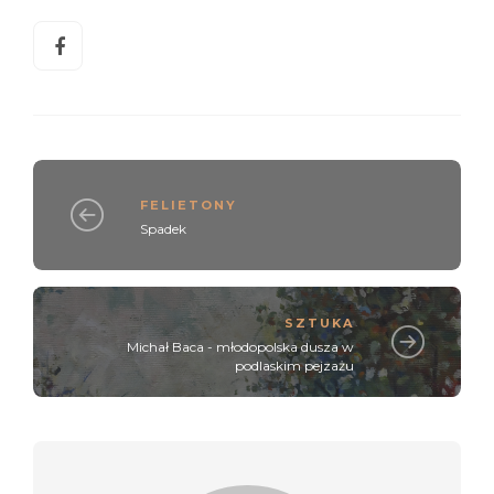
FELIETONY
Spadek
SZTUKA
Michał Baca - młodopolska dusza w
podlaskim pejzażu