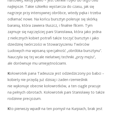
naftowej, kiedy pękło – jest cienkie i było do tego celu
najlepsze. Takie szkiełko wystarcza do czasu, jak się
nagrzeje przy intensywnej obróbce, wtedy pęka i trzeba
odłamać nowe. Na końcu bursztyn poleruje się skórką
baranią, która zawiera tłuszcz, i finalnie filcem. Tym
zajmuje się najczęściej pani Stanisława, która jako jedna
z nielicznych kobiet potrafi także toczyć bursztyn i jako
dziedzinę twórczości w Stowarzyszeniu Twórców
Ludowych ma wpisaną specjalność „obróbka bursztynu”.
Nauczyła się tej wcale niełatwej techniki „przy mężu”,
ale dorównuje mu umiejętnościami.
K
ołowrotek pana Tadeusza jest odziedziczony po babci –
kobiety nie przędą już dzisiaj i żaden rzemieślnik
nie wykonuje obecnie kołowrotków, a ten ciągle pracuje
na pełnych obrotach. Kołowrotek pani Stanisławy to także
rodzinne precjozum.
K
to pierwszy wpadł na ten pomysł na Kurpiach, brak jest