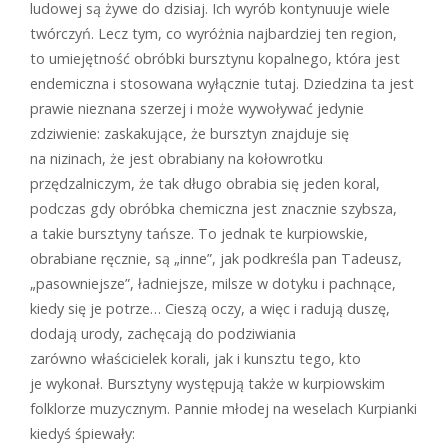
ludowej są żywe do dzisiaj. Ich wyrób kontynuuje wiele
twórczyń. Lecz tym, co wyróżnia najbardziej ten region,
to umiejętność obróbki bursztynu kopalnego, która jest
endemiczna i stosowana wyłącznie tutaj. Dziedzina ta jest
prawie nieznana szerzej i może wywoływać jedynie
zdziwienie: zaskakujące, że bursztyn znajduje się
na nizinach, że jest obrabiany na kołowrotku
przędzalniczym, że tak długo obrabia się jeden koral,
podczas gdy obróbka chemiczna jest znacznie szybsza,
a takie bursztyny tańsze. To jednak te kurpiowskie,
obrabiane ręcznie, są „inne”, jak podkreśla pan Tadeusz,
„pasowniejsze”, ładniejsze, milsze w dotyku i pachnące,
kiedy się je potrze… Cieszą oczy, a więc i radują duszę,
dodają urody, zachęcają do podziwiania
zarówno właścicielek korali, jak i kunsztu tego, kto
je wykonał. Bursztyny występują także w kurpiowskim
folklorze muzycznym. Pannie młodej na weselach Kurpianki
kiedyś śpiewały: