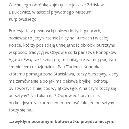
Wachu jego obróbką zajmuje się jeszcze Zdzisław
Bziukiewicz, właściciel prywatnego Muzeum
Kurpiowskiego.
P
rofesja ta z pewnością należy do tych ginących,
ponieważ to jedyni rzemieślnicy na Kurpiach i w całej
Polsce, którzy posiadają umiejętność obróbki bursztynu
w sposób tradycyjny. Obydwie córki państwa Konopków,
Agata i Ewa, także znają tę technikę, ale zajmują się tym
rzemiosłem okazjonalnie. Pan Tadeusz Konopka,
któremu pomaga żona Stanisława, toczy bursztyny, kiedy
ma zamówienie albo jak ma ciekawą bryłkę i ochotę,
by stworzyć z niej coś wyjątkowego. A na czym toczy się
bursztyny? Na tokarce…? Odpowiedź brzmi: nie,
bo kolejnym zaskoczeniem może być fakt, że bursztyny
toczy się na…
…zwykłym poziomym kołowrotku przędzalniczym.