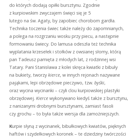
do których dodają opiłki bursztynu. Zgodnie
z kurpiowskim zwyczajem święci się je 5
lutego na św. Agaty, by zapobiec chorobom gardła.
Technika toczenia świec także należy do zapomnianych,
a polega na rozgrzaniu wosku przy piecu, a następnie
formowaniu świecy. Do lamusa odeszła też technika
wyplatania krzesełek i stołków z owsianej słomy, którą
pan Tadeusz pamięta z młodych lat, z rodzinnej wsi
Tatary. Pani Stanisława z kolei skręca kwiatki z bibuły
na bukiety, tworzy
kierce
, w innych rejonach nazywane
pająkami, lepi obrzędowe pieczywo, tzw.
byśki
,
oraz wycina wycinanki – czyli clou kurpiowskiej plastyki
obrzędowej.
Kierce
wykonywano kiedyś także z bursztynu,
z nanizanymi drobnymi bursztynami, zamiast fasoli
czy grochu – to była także wersja dla zamożniejszych.
K
urpie słyną z wycinanek, bibułkowych kwiatów, pięknych
haftów i szydełkowych koronek – te dziedziny twórczości