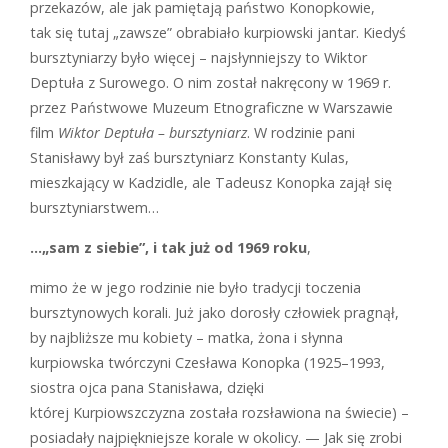
przekazów, ale jak pamiętają państwo Konopkowie,
tak się tutaj „zawsze” obrabiało kurpiowski jantar. Kiedyś
bursztyniarzy było więcej – najsłynniejszy to Wiktor
Deptuła z Surowego. O nim został nakręcony w 1969 r.
przez Państwowe Muzeum Etnograficzne w Warszawie
film
Wiktor Deptuła – bursztyniarz
. W rodzinie pani
Stanisławy był zaś bursztyniarz Konstanty Kulas,
mieszkający w Kadzidle, ale Tadeusz Konopka zajął się
bursztyniarstwem…
…„sam z siebie”, i tak już od 1969 roku
,
mimo że w jego rodzinie nie było tradycji toczenia
bursztynowych korali. Już jako dorosły człowiek pragnął,
by najbliższe mu kobiety – matka, żona i słynna
kurpiowska twórczyni Czesława Konopka (1925–1993,
siostra ojca pana Stanisława, dzięki
której Kurpiowszczyzna została rozsławiona na świecie) –
posiadały najpiękniejsze korale w okolicy. — Jak się zrobi