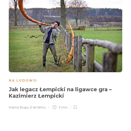
NA LUDOWO
Jak legacz Łempicki na ligawce gra –
Kazimierz Łempicki
Kraina Bugu
,
6 lat temu
3 min