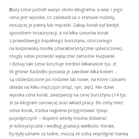
D
uży sznur potrafi ważyć około kilograma, a więc i jego
cena jest wysoka, co zaświadcza o statusie rodziny,
noszącej je panny lub mężatki. Zakup korali był kiedyś
sposobem tezauryzacji, a na kilka sznurów korali
z prawdziwego kopalnego bursztynu, utoczonego
na kurpiowską modłę (charakterystycznie spłaszczone),
mogły sobie pozwolić wyłącznie zamożne Kurpianki.
I dzisiaj taki sznur kosztuje średnio kilkanaście tys. zł.
W gminie Kadzidło posiada je zaledwie kilka kobiet –
są odziedziczone po rodzinie lub nowe, na które czasami
składa się kilku mężczyzn (mąż, syn, zięć). Nie dziwi
wysoka cena korali, zważywszy na cenę bursztynu (14 tys.
zł za kilogram surowca) oraz wkład pracy. Bo żeby mieć
sznur korali, trzeba najpierw przygotować tysiąc
pojedynczych – dopiero wtedy można dobierać
je kolorystycznie i według gradacji wielkości. Korale,
by były uznane za ładne, muszą ze sobą współgrać barwą