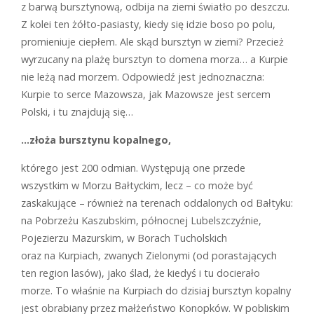
z barwą bursztynową, odbija na ziemi światło po deszczu.
Z kolei ten żółto-pasiasty, kiedy się idzie boso po polu,
promieniuje ciepłem. Ale skąd bursztyn w ziemi? Przecież
wyrzucany na plażę bursztyn to domena morza… a Kurpie
nie leżą nad morzem. Odpowiedź jest jednoznaczna:
Kurpie to serce Mazowsza, jak Mazowsze jest sercem
Polski, i tu znajdują się…
…złoża bursztynu kopalnego,
którego jest 200 odmian. Występują one przede
wszystkim w Morzu Bałtyckim, lecz – co może być
zaskakujące – również na terenach oddalonych od Bałtyku:
na Pobrzeżu Kaszubskim, północnej Lubelszczyźnie,
Pojezierzu Mazurskim, w Borach Tucholskich
oraz na Kurpiach, zwanych Zielonymi (od porastających
ten region lasów), jako ślad, że kiedyś i tu docierało
morze. To właśnie na Kurpiach do dzisiaj bursztyn kopalny
jest obrabiany przez małżeństwo Konopków. W pobliskim