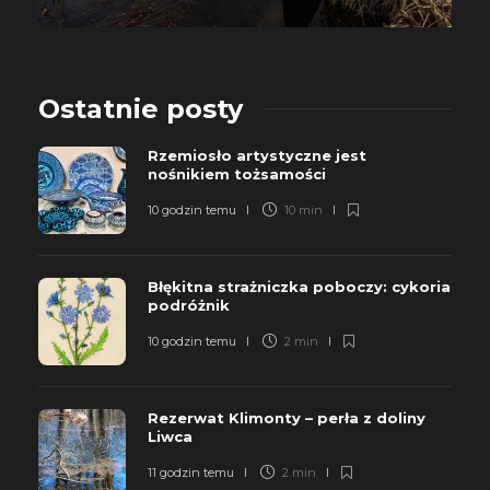
Ostatnie posty
Rzemiosło artystyczne jest
nośnikiem tożsamości
10 godzin temu
10 min
Błękitna strażniczka poboczy: cykoria
podróżnik
10 godzin temu
2 min
Rezerwat Klimonty – perła z doliny
Liwca
11 godzin temu
2 min