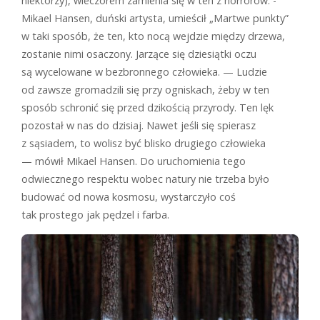
niektórzy), wieczorem zamienia się w ten z horrorów. ­
Mikael Hansen, duński artysta, umieścił „Martwe punkty”
w taki sposób, że ten, kto nocą wejdzie między drzewa,
zostanie nimi osaczony. Jarzące się dziesiątki oczu
są wycelowane w bezbronnego człowieka. — Ludzie
od zawsze gromadzili się przy ogniskach, żeby w ten
sposób schronić się przed dzikością przyrody. Ten lęk
pozostał w nas do dzisiaj. Nawet jeśli się spierasz
z sąsiadem, to wolisz być blisko drugiego człowieka
— mówił Mikael Hansen. Do uruchomienia tego
odwiecznego respektu wobec natury nie trzeba było
budować od nowa kosmosu, wystarczyło coś
tak prostego jak pędzel i farba.