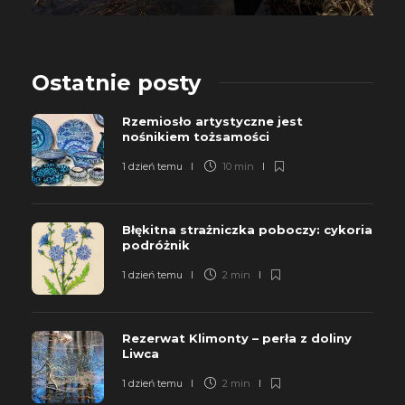
Ostatnie posty
Rzemiosło artystyczne jest
nośnikiem tożsamości
1 dzień temu
10 min
Błękitna strażniczka poboczy: cykoria
podróżnik
1 dzień temu
2 min
Rezerwat Klimonty – perła z doliny
Liwca
1 dzień temu
2 min