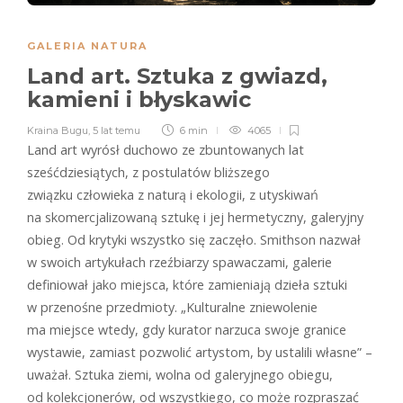
GALERIA NATURA
Land art. Sztuka z gwiazd,
kamieni i błyskawic
Kraina Bugu
,
5 lat temu
6 min
4065
Land art wyrósł duchowo ze zbuntowanych lat
sześćdziesiątych, z postulatów bliższego
związku człowieka z naturą i ekologii, z utyskiwań
na skomercjalizowaną sztukę i jej hermetyczny, galeryjny
obieg. Od krytyki wszystko się zaczęło. Smithson nazwał
w swoich artykułach rzeźbiarzy spawaczami, galerie
definiował jako miejsca, które zamieniają dzieła sztuki
w przenośne przedmioty. „Kulturalne zniewolenie
ma miejsce wtedy, gdy kurator narzuca swoje granice
wystawie, zamiast pozwolić artystom, by ustalili własne” –
uważał. Sztuka ziemi, wolna od galeryjnego obiegu,
od kolekcjonerów, od wszystkiego, co może rozpraszać