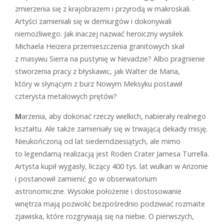
zmierzenia się z krajobrazem i przyrodą w makroskali.
Artyści zamieniali się w demiurgów i dokonywali
niemożliwego. Jak inaczej nazwać heroiczny wysiłek
Michaela Heizera przemieszczenia granitowych skał
z masywu Sierra na pustynię w Nevadzie? Albo pragnienie
stworzenia pracy z błyskawic, jak Walter de Maria,
który w słynącym z burz Nowym Meksyku postawił
czterysta metalowych prętów?
M
arzenia, aby dokonać rzeczy wielkich, nabierały realnego
kształtu. Ale także zamieniały się w trwającą dekady misję.
Nieukończoną od lat siedemdziesiątych, ale mimo
to legendarną realizacją jest Roden Crater Jamesa Turrella.
Artysta kupił wygasły, liczący 400 tys. lat wulkan w Arizonie
i postanowił zamienić go w obserwatorium
astronomiczne. Wysokie położenie i dostosowanie
wnętrza mają pozwolić bezpośrednio podziwiać rozmaite
zjawiska, które rozgrywają się na niebie. O pierwszych,