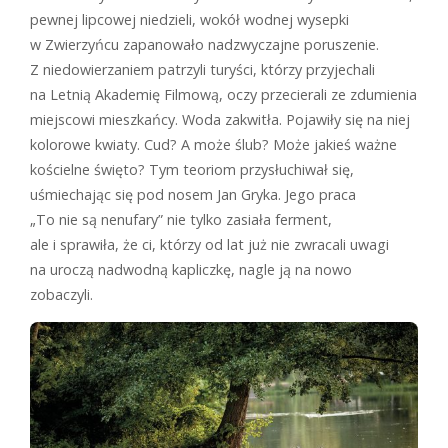
pewnej lipcowej niedzieli, wokół wodnej wysepki
w Zwierzyńcu zapanowało nadzwyczajne poruszenie.
Z niedowierzaniem patrzyli turyści, którzy przyjechali
na Letnią Akademię Filmową, oczy przecierali ze zdumienia
miejscowi mieszkańcy. Woda zakwitła. Pojawiły się na niej
kolorowe kwiaty. Cud? A może ślub? Może jakieś ważne
kościelne święto? Tym teoriom przysłuchiwał się,
uśmiechając się pod nosem Jan Gryka. Jego praca
„To nie są nenufary” nie tylko zasiała ferment,
ale i sprawiła, że ci, którzy od lat już nie zwracali uwagi
na uroczą nadwodną kapliczkę, nagle ją na nowo
zobaczyli.