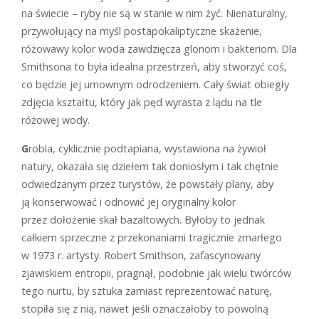
na świecie – ryby nie są w stanie w nim żyć. Nienaturalny,
przywołujący na myśl postapokaliptyczne skażenie,
różowawy kolor woda zawdzięcza glonom i bakteriom. Dla
Smithsona to była idealna przestrzeń, aby stworzyć coś,
co będzie jej umownym odrodzeniem. Cały świat obiegły
zdjęcia kształtu, który jak pęd wyrasta z lądu na tle
różowej wody.
G
robla, cyklicznie podtapiana, wystawiona na żywioł
natury, okazała się dziełem tak doniosłym i tak chętnie
odwiedzanym przez turystów, że powstały plany, aby
ją konserwować i odnowić jej oryginalny kolor
przez dołożenie skał bazaltowych. Byłoby to jednak
całkiem sprzeczne z przekonaniami tragicznie zmarłego
w 1973 r. artysty. Robert Smithson, zafascynowany
zjawiskiem entropii, pragnął, podobnie jak wielu twórców
tego nurtu, by sztuka zamiast reprezentować naturę,
stopiła się z nią, nawet jeśli oznaczałoby to powolną