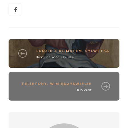
LUDZIE Z KLIMATEM
,
SYLWETKA
Ikony na końcu świata
FELIETONY
,
W MIĘDZYŚWIECIE
Jubileusz