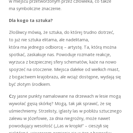
w miejscu przetworzonym przez człowieka, co także
ma symboliczne znaczenie.
Dla kogo ta sztuka?
Złośliwcy mówią, że sztuka, do której trudno dotrzeć,
to już nie sztuka elitarna, ale nadelitarna,
która ma jednego odbiorcę – artystę. Ta, którą można
spotkać, zaskakuje nas. Powoduje rozmaite reakcje,
wyrzuca z bezpiecznej sfery schematów, każe na nowo
spojrzeć na otoczenie. Miejsca dalekie od wielkich miast,
z bogactwem krajobrazu, ale wciąż dostępne, wydają się
być złotym środkiem.
C
zy jasne punkty namalowane na drzewach w lesie mogą
wywołać gęsią skórkę? Mogą, tak jak sprawić, że się
uśmiechniemy. Strzelisty, iglasty las w pobliżu sztucznego
zalewu w Józefowie, za dnia niegroźny, może nawet
powodujący wesołość („Las w kropki!” – cieszyli się