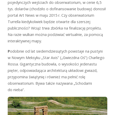
pojedynczych wejściach do obserwatorium, w cenie 6,5
tys. dolarów (chodziło o dofinansowanie budowy) donosił
portal Art News w maju 2015 r. Czy obserwatorium
Turrella kiedykolwiek będzie otwarte dla szerszej
publiczności? Wciąż trwa zbiórka na finalizację projektu.
Na razie wulkan można podziwiać wirtualnie, za pomocą
interaktywnej mapy.
P
odobnie od lat siedemdziesiątych powstaje na pustyni
w Nowym Meksyku „Star Axis” („Gwiezdna Oś”) Charliego
Rossa. Gigantyczna budowla, o wysokości jedenastu
pięter, odpowiadająca architekturą układowi gwiazd,
przypomina świątynię i również ma pełnić rolę
obserwatorium. Bywa także nazywana „Schodami
do nieba”.