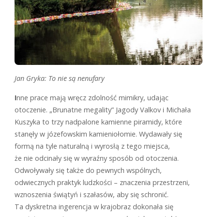
Jan Gryka: To nie są nenufary
I
nne prace mają wręcz zdolność mimikry, udając
otoczenie. „Brunatne megality” Jagody Valkov i Michała
Kuszyka to trzy nadpalone kamienne piramidy, które
stanęły w józefowskim kamieniołomie. Wydawały się
formą na tyle naturalną i wyrosłą z tego miejsca,
że nie odcinały się w wyraźny sposób od otoczenia.
Odwoływały się także do pewnych wspólnych,
odwiecznych praktyk ludzkości – znaczenia przestrzeni,
wznoszenia świątyń i szałasów, aby się schronić.
Ta dyskretna ingerencja w krajobraz dokonała się