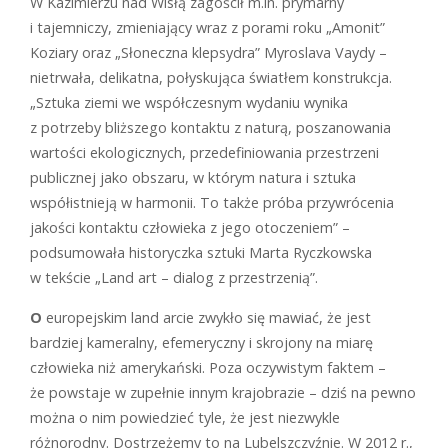
W Kazimierzu nad Wisłą zagościł m.in. prymarny
i tajemniczy, zmieniający wraz z porami roku „Amonit”
Koziary oraz „Słoneczna klepsydra” Myroslava Vaydy –
nietrwała, delikatna, połyskująca światłem konstrukcja.
„Sztuka ziemi we współczesnym wydaniu wynika
z potrzeby bliższego kontaktu z naturą, poszanowania
wartości ekologicznych, przedefiniowania przestrzeni
publicznej jako obszaru, w którym natura i sztuka
współistnieją w harmonii. To także próba przywrócenia
jakości kontaktu człowieka z jego otoczeniem” –
podsumowała historyczka sztuki Marta Ryczkowska
w tekście „Land art – dialog z przestrzenią”.
O
europejskim land arcie zwykło się mawiać, że jest
bardziej kameralny, efemeryczny i skrojony na miarę
człowieka niż amerykański. Poza oczywistym faktem –
że powstaje w zupełnie innym krajobrazie – dziś na pewno
można o nim powiedzieć tyle, że jest niezwykle
różnorodny. Dostrzeżemy to na Lubelszczyźnie. W 2012 r.,