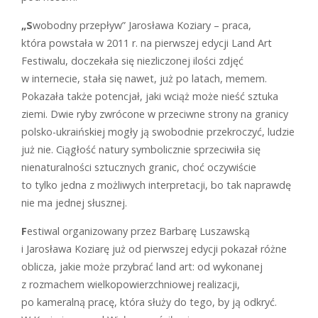
„S
wobodny przepływ” Jarosława Koziary – praca,
która powstała w 2011 r. na pierwszej edycji Land Art
Festiwalu, doczekała się niezliczonej ilości zdjęć
w internecie, stała się nawet, już po latach, memem.
Pokazała także potencjał, jaki wciąż może nieść sztuka
ziemi. Dwie ryby zwrócone w przeciwne strony na granicy
polsko-ukraińskiej mogły ją swobodnie przekroczyć, ludzie
już nie. Ciągłość natury symbolicznie sprzeciwiła się
nienaturalności sztucznych granic, choć oczywiście
to tylko jedna z możliwych interpretacji, bo tak naprawdę
nie ma jednej słusznej.
F
estiwal organizowany przez Barbarę Luszawską
i Jarosława Koziarę już od pierwszej edycji pokazał różne
oblicza, jakie może przybrać land art: od wykonanej
z rozmachem wielkopowierzchniowej realizacji,
po kameralną pracę, która służy do tego, by ją odkryć.