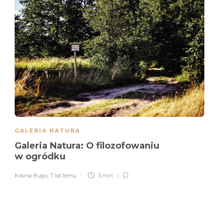
GALERIA NATURA
Galeria Natura: O filozofowaniu
w ogródku
Kraina Bugu
,
7 lat temu
3 min