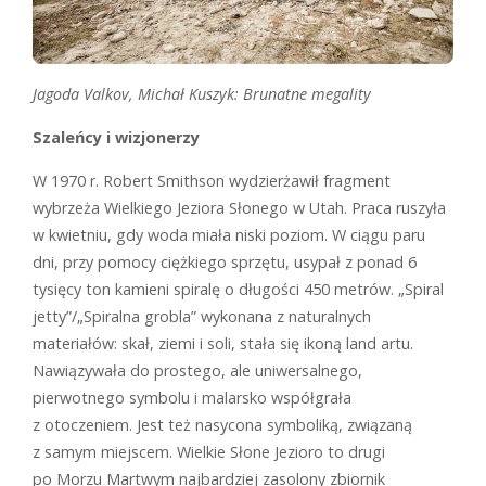
Jagoda Valkov, Michał Kuszyk: Brunatne megality
Szaleńcy i wizjonerzy
W 1970 r. Robert Smithson wydzierżawił fragment
wybrzeża Wielkiego Jeziora Słonego w Utah. Praca ruszyła
w kwietniu, gdy woda miała niski poziom. W ciągu paru
dni, przy pomocy ciężkiego sprzętu, usypał z ponad 6
tysięcy ton kamieni spiralę o długości 450 metrów. „Spiral
jetty”/„Spiralna grobla” wykonana z naturalnych
materiałów: skał, ziemi i soli, stała się ikoną land artu.
Nawiązywała do prostego, ale uniwersalnego,
pierwotnego symbolu i malarsko współgrała
z otoczeniem. Jest też nasycona symboliką, związaną
z samym miejscem. Wielkie Słone Jezioro to drugi
po Morzu Martwym najbardziej zasolony zbiornik