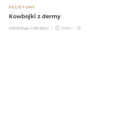
FELIETONY
Kowbojki z dermy
Kraina Bugu
,
2 lata temu
2 min