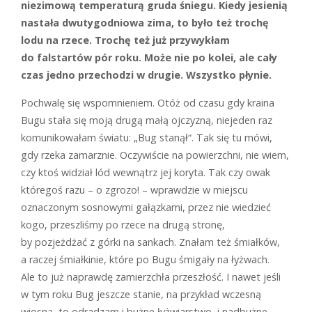
niezimową temperaturą gruda śniegu. Kiedy jesienią
nastała dwutygodniowa zima, to było też trochę
lodu na rzece. Trochę też już przywykłam
do falstartów pór roku. Może nie po kolei, ale cały
czas jedno przechodzi w drugie. Wszystko płynie.
Pochwalę się wspomnieniem. Otóż od czasu gdy kraina
Bugu stała się moją drugą małą ojczyzną, niejeden raz
komunikowałam światu: „Bug stanął“. Tak się tu mówi,
gdy rzeka zamarznie. Oczywiście na powierzchni, nie wiem,
czy ktoś widział lód wewnątrz jej koryta. Tak czy owak
któregoś razu – o zgrozo! – wprawdzie w miejscu
oznaczonym sosnowymi gałązkami, przez nie wiedzieć
kogo, przeszliśmy po rzece na drugą stronę,
by pozjeżdżać z górki na sankach. Znałam też śmiałków,
a raczej śmiałkinie, które po Bugu śmigały na łyżwach.
Ale to już naprawdę zamierzchła przeszłość. I nawet jeśli
w tym roku Bug jeszcze stanie, na przykład wczesną
wiosną, to odradzam i bużne łyżwiarstwo, i nadbużne