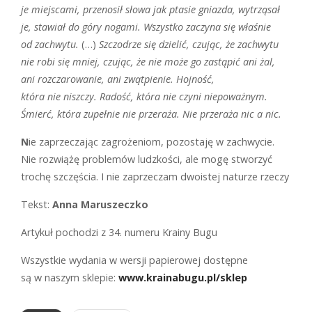
je miejscami, przenosił słowa jak ptasie gniazda, wytrząsał
je, stawiał do góry nogami. Wszystko zaczyna się właśnie
od zachwytu.
(…)
Szczodrze się dzielić, czując, że zachwytu
nie robi się mniej, czując, że nie może go zastąpić ani żal,
ani rozczarowanie, ani zwątpienie. Hojność,
która nie niszczy. Radość, która nie czyni niepoważnym.
Śmierć, która zupełnie nie przeraża. Nie przeraża nic a nic.
N
ie zaprzeczając zagrożeniom, pozostaję w zachwycie.
Nie rozwiążę problemów ludzkości, ale mogę stworzyć
trochę szczęścia. I nie zaprzeczam dwoistej naturze rzeczy
Tekst:
Anna Maruszeczko
Artykuł pochodzi z 34. numeru Krainy Bugu
Wszystkie wydania w wersji papierowej dostępne
są w naszym sklepie:
www.krainabugu.pl/sklep