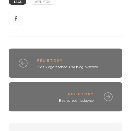
TAGS
#FELIETON
FELIETONY
Z dzikiego zachodu na błogi wschód
FELIETONY
Bez adresu nadawcy