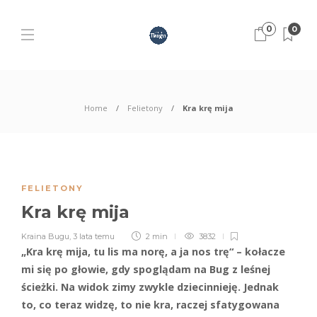
0
0
Home
Felietony
Kra krę mija
FELIETONY
Kra krę mija
Kraina Bugu
,
3 lata temu
2 min
3832
„Kra krę mija, tu lis ma norę, a ja nos trę“ – kołacze
mi się po głowie, gdy spoglądam na Bug z leśnej
ścieżki. Na widok zimy zwykle dziecinnieję. Jednak
to, co teraz widzę, to nie kra, raczej sfatygowana