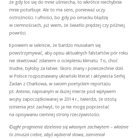
że gdy los się do mnie uśmiecha, to wkrótce niechybnie
mnie poturbuje. Ale to ma sens, ponieważ uczy
ostrożności. I ufności, bo gdy po omacku błądzę
w ciemnościach, już wiem, że światło prędzej czy później
powróci.
I
powiem w sekrecie, że bardzo musiałam się
powstrzymywać, aby opisu aktualnych falstartów pór roku
nie skwitować zdaniem o ociepleniu klimatu. To, choć
trudne, byłoby za łatwe. Skoro znany i powszechnie dziś
w Polsce rozpoznawany ukraiński literat i aktywista Serhij
Żadan z Charkowa, w swoim poetyckim reportażu
pt.
Antena
, napisanym w dużej mierze pod wpływem
wojny zapoczątkowanej w 2014 r., twierdzi, że istotą
istnienia jest zachwyt, to ja nie mogę poprzestać
na opisywaniu ciemnej strony rzeczywistości.
C
iągłe pragnienie dzielenia się własnym zachwytem – właśnie
to zmusza ciebie, abyś wybierał słowa, zamieniał