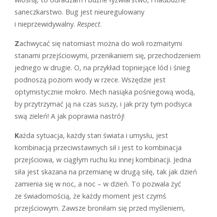
saneczkarstwo. Bug jest nieuregulowany
i nieprzewidywalny.
Respect
.
Z
achwycać się natomiast można do woli rozmaitymi
stanami przejściowymi, przenikaniem się, przechodzeniem
jednego w drugie. O, na przykład topniejące lód i śnieg
podnoszą poziom wody w rzece. Wszędzie jest
optymistycznie mokro. Mech nasiąka pośniegową wodą,
by przytrzymać ją na czas suszy, i jak przy tym podsyca
swą zieleń! A jak poprawia nastrój!
K
ażda sytuacja, każdy stan świata i umysłu, jest
kombinacją przeciwstawnych sił i jest to kombinacja
przejściowa, w ciągłym ruchu ku innej kombinacji. Jedna
siła jest skazana na przemianę w drugą siłę, tak jak dzień
zamienia się w noc, a noc – w dzień. To pozwala żyć
ze świadomością, że każdy moment jest czymś
przejściowym. Zawsze broniłam się przed myśleniem,