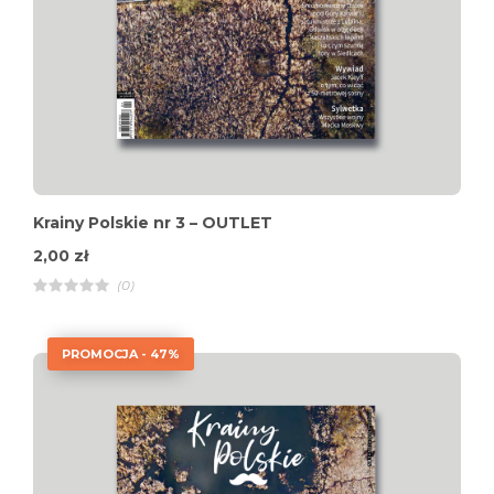
Krainy Polskie nr 3 – OUTLET
2,00
zł
(0)
R
a
t
e
PROMOCJA - 47%
d
4
.
0
0
o
u
t
o
f
5