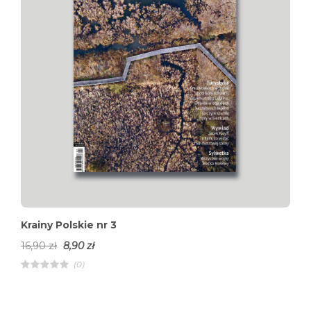
Krainy Polskie nr 3
16,90
zł
8,90
zł
(0)
R
a
t
e
d