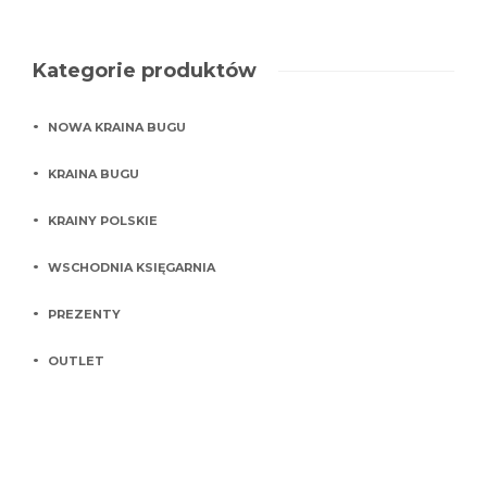
4
.
0
0
o
Kategorie produktów
u
t
o
f
NOWA KRAINA BUGU
5
KRAINA BUGU
KRAINY POLSKIE
WSCHODNIA KSIĘGARNIA
PREZENTY
OUTLET