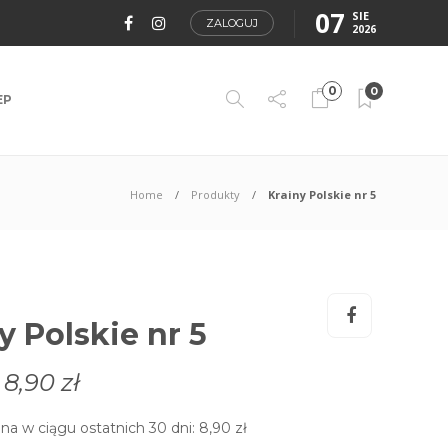
07
SIE
ZALOGUJ
2026
0
0
EP
Home
Produkty
Krainy Polskie nr 5
y Polskie nr 5
8,90
zł
na w ciągu ostatnich 30 dni:
8,90
zł