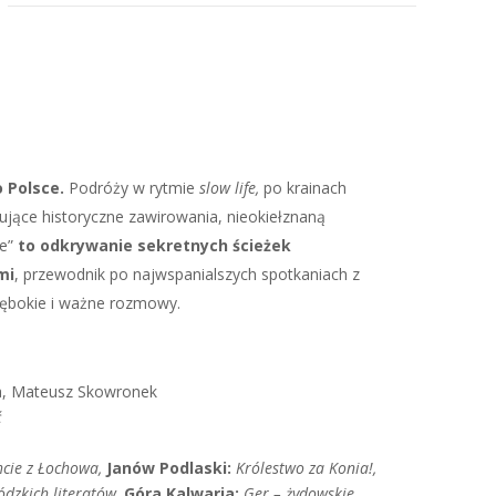
 Polsce.
Podróży w rytmie
slow life,
po krainach
ujące historyczne zawirowania, nieokiełznaną
ie”
to odkrywanie sekretnych ścieżek
mi
, przewodnik po najwspanialszych spotkaniach z
głębokie i ważne rozmowy.
a, Mateusz Skowronek
ć
chcie z Łochowa,
Janów Podlaski:
Królestwo za Konia!,
ódzkich literatów,
Góra Kalwaria:
Ger – żydowskie