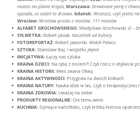
miasto na planie krzyża,
Warszawa:
Drewniane perły z Otwo
sąsiada, co sadził to drzewo,
Gdańsk:
Wrzeszcz, czyli jesteś n
Wrocław:
W
rocław prosto z mostów. 111 mostów
ALFABET GROCHOWSKIEGO:
Władysław Grochowski:
D – Dr
SYLWETKA:
Robert Jasiak.
Naczelnik od kultury
FOTOREPORTAŻ:
Robert Jaworski.
Wokół Pałacu
SZTUKA:
Stanisław Baj.
I wszystko płynie
INICJATYWA:
Łączy nas sztuka
KRAINA DZIECI:
Na rybę z nożem?! Czyli rzecz o etykiecie prz
KRAINA HISTORII:
Wieś zwana Oliwą
KRAINA AKTYWNOŚCI:
Przygoda na dwóch kółkach
KRAINA NATURY:
Nauka idzie w las, czyli o terapeutycznej
KRAINA ZDROWIA:
Uważaj na siebie
PRODUKTY REGIONALNE:
Oni temu winni
KUCHNIA:
Dymiące kartoflisko, czyli krótka historia opatrz