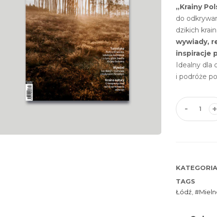
„Krainy Pol
do odkrywan
dzikich krain
wywiady, r
inspiracje 
Idealny dla 
i podróże p
-
+
KATEGORI
TAGS
Łódź
,
Mieln