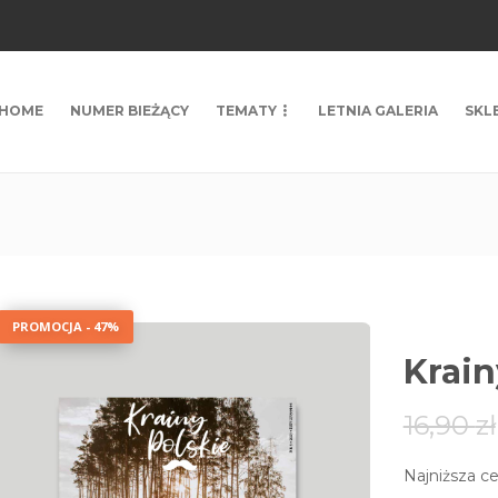
HOME
NUMER BIEŻĄCY
TEMATY
LETNIA GALERIA
SKL
PROMOCJA - 47%
Krain
16,90
zł
Najniższa ce