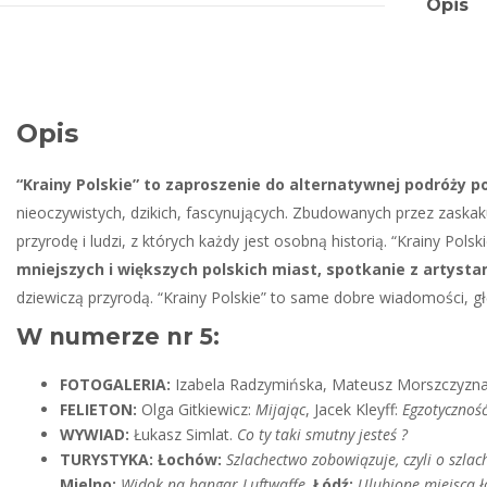
Opis
Opis
“Krainy Polskie” to zaproszenie do alternatywnej podróży po
nieoczywistych, dzikich, fascynujących. Zbudowanych przez zaskak
przyrodę i ludzi, z których każdy jest osobną historią. “Krainy Polsk
mniejszych i większych polskich miast, spotkanie z artysta
dziewiczą przyrodą. “Krainy Polskie” to same dobre wiadomości, 
W numerze nr 5:
FOTOGALERIA:
Izabela Radzymińska, Mateusz Morszczyzn
FELIETON:
Olga Gitkiewicz:
Mijając
, Jacek Kleyff:
Egzotycznoś
WYWIAD:
Łukasz Simlat.
Co ty taki smutny jesteś ?
TURYSTYKA: Łochów:
Szlachectwo zobowiązuje, czyli o szla
Mielno:
Widok na hangar Luftwaffe,
Łódź:
Ulubione miejsca ł