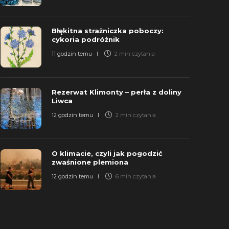
Błękitna strażniczka poboczy:
cykoria podróżnik
11 godzin temu
2 min
czytania
Rezerwat Klimonty – perła z doliny
Liwca
12 godzin temu
2 min
czytania
O klimacie, czyli jak pogodzić
zwaśnione plemiona
12 godzin temu
6 min
czytania