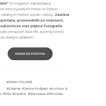
skie”
to magazyn zapraszający
ia nieoczywistych miejsc w Polsce:
, lokalnych historii, sztuki i natury
. Zawiera
eportaże, przewodniki po miastach,
podróżnicze oraz piękne fotografie
.
osób ceniących slow life, autentyczność
oza utartym szlakiem.
DODAJ DO KOSZYKA
A
KRAINY POLSKIE
Gdańsk
,
Janów Podlaski
,
Łochów
,
o
,
Piła
,
Siedlce
,
Warszawa
,
Wrocław