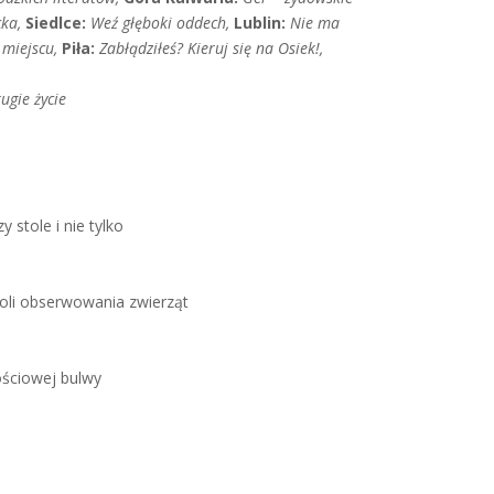
cka,
Siedlce:
Weź głęboki oddech,
Lublin:
Nie ma
a miejscu,
Piła:
Zabłądziłeś? Kieruj się na Osiek!,
ugie życie
y stole i nie tylko
 roli obserwowania zwierząt
nościowej bulwy