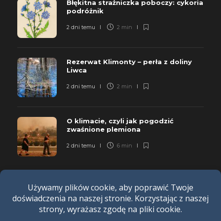
Błękitna strażniczka poboczy: cykoria
podróżnik
2 dni temu
2 min
Rezerwat Klimonty – perła z doliny
Liwca
2 dni temu
2 min
O klimacie, czyli jak pogodzić
zwaśnione plemiona
2 dni temu
6 min