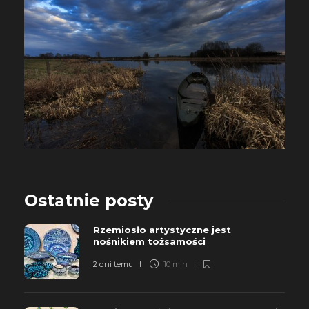
Ostatnie posty
Rzemiosło artystyczne jest
nośnikiem tożsamości
2 dni temu
10 min