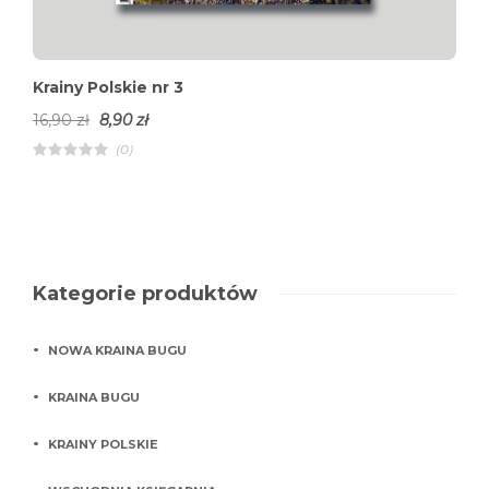
Krainy Polskie nr 3
16,90
zł
8,90
zł
(0)
R
a
t
e
d
4
.
0
0
o
Kategorie produktów
u
t
o
f
NOWA KRAINA BUGU
5
KRAINA BUGU
KRAINY POLSKIE