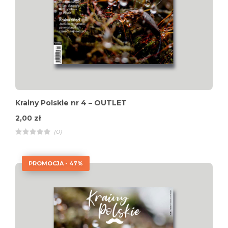
Krainy Polskie nr 4 – OUTLET
2,00
zł
(0)
R
a
t
e
PROMOCJA - 47%
d
4
.
0
0
o
u
t
o
f
5