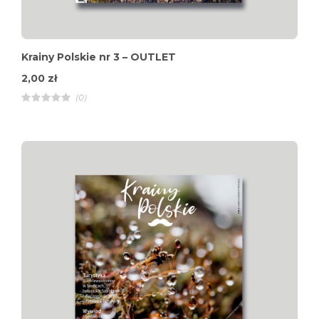
Krainy Polskie nr 3 – OUTLET
2,00
zł
(0)
R
a
t
e
d
4
.
0
0
o
u
t
o
f
5