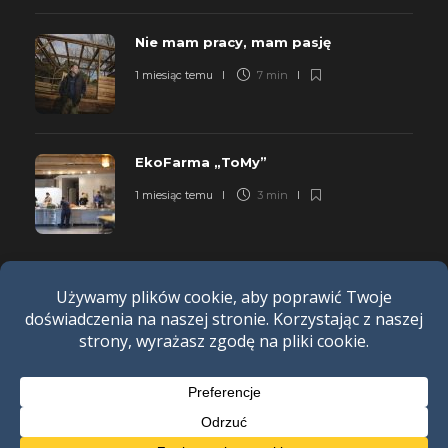
Nie mam pracy, mam pasję
1 miesiąc temu
7 min
EkoFarma „ToMy”
1 miesiąc temu
3 min
POLITYKA PRYWATNOŚCI
REGULAMIN
REKLAMA