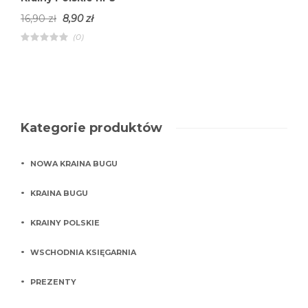
16,90
zł
8,90
zł
(0)
R
a
t
e
d
4
.
0
0
o
Kategorie produktów
u
t
o
f
NOWA KRAINA BUGU
5
KRAINA BUGU
KRAINY POLSKIE
WSCHODNIA KSIĘGARNIA
PREZENTY