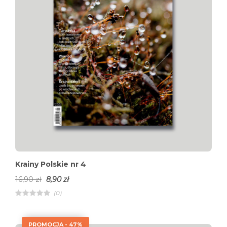
Krainy Polskie nr 4
16,90
zł
8,90
zł
(0)
R
a
t
e
PROMOCJA - 47%
d