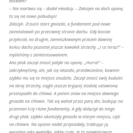
boćkami?
– Nie martwio się – dodał młodszy. – Założym na dach oponę,
to się na nowo pobudujo!
Założyli. Zrzucili stare gniazdo, a fundament pod nowe
zainstalowali po przeciwnej stronie dachu. Gdy bocian
przyleciał, na drugim, zamieszkiwanym przezeń dawniej
końcu dachu pozostał jeszcze kawałek strzechy. „I co teraz?” –
myśleliśmy z zainteresowaniem.
Ano ptak zaczął znosić patyki na oponę. „Hurra!” –
zakrzyknęliśmy, ale, jak się okazało, przedwcześnie, bowiem
szybko mu się to miejsce znudziło. Zaczął znosić swój budulec
na skraj strzechy, ciągle jeszcze kryjącej stodołę ustawioną
prostopadle do chlewa. A potem znów na miejsce dawnego
gniazda na chlewie. Tak się wahał przez parę dni, budując na
przemian trzy różne fundamenty. A gdy dołączył do niego
drugi ptak, szybko ukończyły gniazdo w starym miejscu, czyli
na chlewie. Na oponie nadal przysiadały, traktując ją
wyraźnie jako wygódkę. Jakby czuły, że to najwłaściwsze