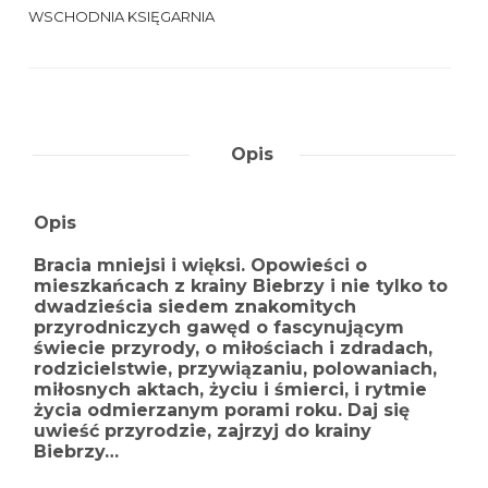
WSCHODNIA KSIĘGARNIA
Opis
Opis
Bracia mniejsi i więksi. Opowieści o
mieszkańcach z krainy Biebrzy i nie tylko to
dwadzieścia siedem znakomitych
przyrodniczych gawęd o fascynującym
świecie przyrody, o miłościach i zdradach,
rodzicielstwie, przywiązaniu, polowaniach,
miłosnych aktach, życiu i śmierci, i rytmie
życia odmierzanym porami roku. Daj się
uwieść przyrodzie, zajrzyj do krainy
Biebrzy…