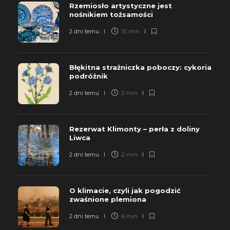
Rzemiosło artystyczne jest
nośnikiem tożsamości
2 dni temu
10 min
Błękitna strażniczka poboczy: cykoria
podróżnik
2 dni temu
2 min
Rezerwat Klimonty – perła z doliny
Liwca
2 dni temu
2 min
O klimacie, czyli jak pogodzić
zwaśnione plemiona
2 dni temu
6 min