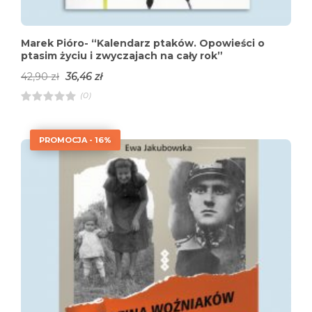
Marek Pióro- “Kalendarz ptaków. Opowieści o
ptasim życiu i zwyczajach na cały rok”
42,90
zł
36,46
zł
(0)
R
a
t
e
PROMOCJA - 16%
d
4
.
0
0
o
u
t
o
f
5