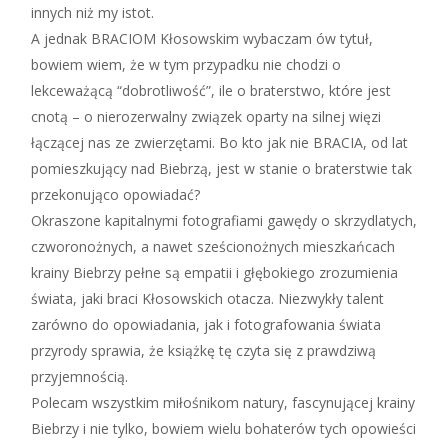
innych niż my istot.
A jednak BRACIOM Kłosowskim wybaczam ów tytuł,
bowiem wiem, że w tym przypadku nie chodzi o
lekceważącą “dobrotliwość”, ile o braterstwo, które jest
cnotą – o nierozerwalny związek oparty na silnej więzi
łączącej nas ze zwierzętami. Bo kto jak nie BRACIA, od lat
pomieszkujący nad Biebrzą, jest w stanie o braterstwie tak
przekonująco opowiadać?
Okraszone kapitalnymi fotografiami gawędy o skrzydlatych,
czworonożnych, a nawet sześcionożnych mieszkańcach
krainy Biebrzy pełne są empatii i głębokiego zrozumienia
świata, jaki braci Kłosowskich otacza. Niezwykły talent
zarówno do opowiadania, jak i fotografowania świata
przyrody sprawia, że książkę tę czyta się z prawdziwą
przyjemnością.
Polecam wszystkim miłośnikom natury, fascynującej krainy
Biebrzy i nie tylko, bowiem wielu bohaterów tych opowieści