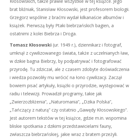
Kłosowskich, także prawie wszystkie w tej książce. Jego
brat bliźniak, Stanisław Kłosowski, jest profesorem biologii.
Grzegorz wspólnie z braćmi wydał kilkanaście albumów i
książek. Pierwszą były Ptaki biebrzańskich bagien, a
ostatnimi z kolei Biebrza i Droga.
Tomasz Kłosowski
(ur. 1949 r.), dziennikarz i fotograf,
umknął z cywilizowanego świata, także z uczelnianych ław,
w dzikie bagna Biebrzy, by podpatrywać i fotografować
przyrodę. Tu zdziczał, ale z czasem zdobyte doświadczenia
i wiedza pozwoliły mu wrócić na łono cywilizacji. Zaczął
bowiem pisać artykuły, książki o przyrodzie, występować w
radiu i telewizji. Prowadził programy, takie jak
„Zwierzozbliżenia”, „Naturomania”, „Dzika Polska”,
„Tańczący z naturą” czy ostatnio „Gawędy Kłosowskiego”.
Jest autorem tekstów w tej książce, gdzie m.in. wspomina
bliskie spotkania z dzikimi przedstawicielami fauny,
zwłaszcza biebrzańskiej, jakie wraz z bratem przeżyli.