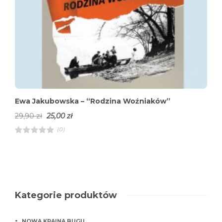
Ewa Jakubowska – “Rodzina Woźniaków”
29,90
zł
25,00
zł
(0)
R
a
t
e
d
4
.
0
0
o
Kategorie produktów
u
t
o
f
NOWA KRAINA BUGU
5