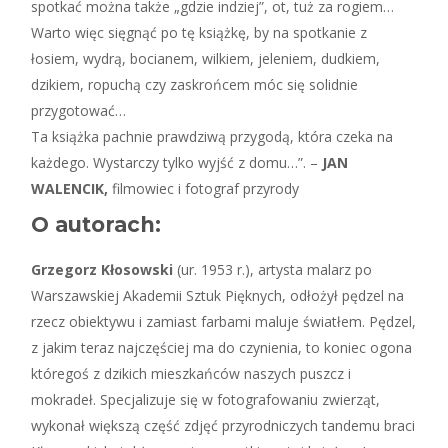
spotkać można także „gdzie indziej”, ot, tuż za rogiem…
Warto więc sięgnąć po tę książkę, by na spotkanie z
łosiem, wydrą, bocianem, wilkiem, jeleniem, dudkiem,
dzikiem, ropuchą czy zaskrońcem móc się solidnie
przygotować…
Ta książka pachnie prawdziwą przygodą, która czeka na
każdego. Wystarczy tylko wyjść z domu…”. –
JAN
WALENCIK,
filmowiec i fotograf przyrody
O autorach:
Grzegorz Kłosowski
(ur. 1953 r.), artysta malarz po
Warszawskiej Akademii Sztuk Pięknych, odłożył pędzel na
rzecz obiektywu i zamiast farbami maluje światłem. Pędzel,
z jakim teraz najczęściej ma do czynienia, to koniec ogona
któregoś z dzikich mieszkańców naszych puszcz i
mokradeł. Specjalizuje się w fotografowaniu zwierząt,
wykonał większą część zdjęć przyrodniczych tandemu braci