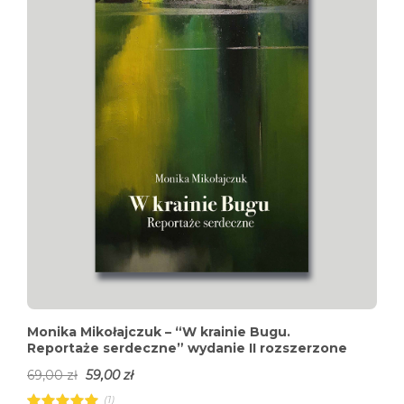
t
o
f
5
Monika Mikołajczuk – “W krainie Bugu.
Reportaże serdeczne” wydanie II rozszerzone
69,00
zł
59,00
zł
(1)