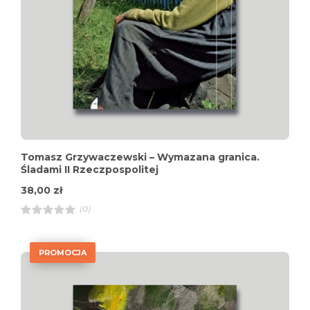
Tomasz Grzywaczewski – Wymazana granica.
Śladami II Rzeczpospolitej
38,00
zł
(0)
R
a
t
e
PROMOCJA
d
4
.
0
0
o
u