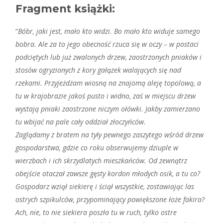
Fragment książki:
“
Bóbr, jaki jest, mało kto widzi. Bo mało kto widuje samego
bobra. Ale za to jego obecność rzuca się w oczy – w postaci
podciętych lub już zwalonych drzew, zaostrzonych pniaków i
stosów ogryzionych z kory gałązek walających się nad
rzekami. Przyjeżdżam wiosną na znajomą aleję topolową, a
tu w krajobrazie jakoś pusto i widno, zaś w miejscu drzew
wystają pniaki zaostrzone niczym ołówki. Jakby zamierzano
tu wbijać na pale cały oddział złoczyńców.
Zaglądamy z bratem na tyły pewnego zaszytego wśród drzew
gospodarstwa, gdzie co roku obserwujemy dziuple w
wierzbach i ich skrzydlatych mieszkańców. Od zewnątrz
obejście otaczał zawsze gęsty kordon młodych osik, a tu co?
Gospodarz wziął siekierę i ściął wszystkie, zostawiając las
ostrych szpikulców, przypominający powiększone łoże fakira?
Ach, nie, to nie siekiera poszła tu w ruch, tylko ostre