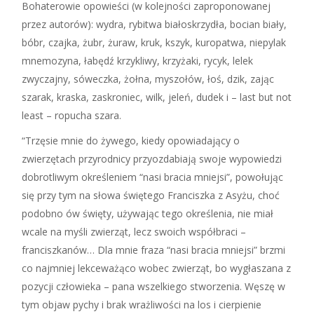
Bohaterowie opowieści (w kolejności zaproponowanej
przez autorów): wydra, rybitwa białoskrzydła, bocian biały,
bóbr, czajka, żubr, żuraw, kruk, kszyk, kuropatwa, niepylak
mnemozyna, łabędź krzykliwy, krzyżaki, rycyk, lelek
zwyczajny, sóweczka, żołna, myszołów, łoś, dzik, zając
szarak, kraska, zaskroniec, wilk, jeleń, dudek i – last but not
least – ropucha szara.
“Trzęsie mnie do żywego, kiedy opowiadający o
zwierzętach przyrodnicy przyozdabiają swoje wypowiedzi
dobrotliwym określeniem “nasi bracia mniejsi”, powołując
się przy tym na słowa świętego Franciszka z Asyżu, choć
podobno ów święty, używając tego określenia, nie miał
wcale na myśli zwierząt, lecz swoich współbraci –
franciszkanów… Dla mnie fraza “nasi bracia mniejsi” brzmi
co najmniej lekceważąco wobec zwierząt, bo wygłaszana z
pozycji człowieka – pana wszelkiego stworzenia. Węszę w
tym objaw pychy i brak wrażliwości na los i cierpienie