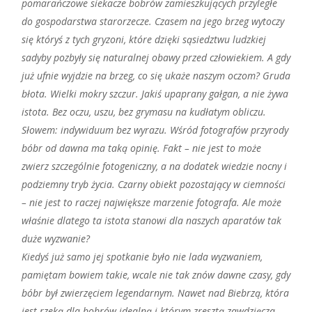
pomarańczowe siekacze bobrów zamieszkujących przyległe
do gospodarstwa starorzecze. Czasem na jego brzeg wytoczy
się któryś z tych gryzoni, które dzięki sąsiedztwu ludzkiej
sadyby pozbyły się naturalnej obawy przed człowiekiem. A gdy
już ufnie wyjdzie na brzeg, co się ukaże naszym oczom? Gruda
błota. Wielki mokry szczur. Jakiś upaprany gałgan, a nie żywa
istota. Bez oczu, uszu, bez grymasu na kudłatym obliczu.
Słowem: indywiduum bez wyrazu. Wśród fotografów przyrody
bóbr od dawna ma taką opinię. Fakt – nie jest to może
zwierz szczególnie fotogeniczny, a na dodatek wiedzie nocny i
podziemny tryb życia. Czarny obiekt pozostający w ciemności
– nie jest to raczej największe marzenie fotografa. Ale może
właśnie dlatego ta istota stanowi dla naszych aparatów tak
duże wyzwanie?
Kiedyś już samo jej spotkanie było nie lada wyzwaniem,
pamiętam bowiem takie, wcale nie tak znów dawne czasy, gdy
bóbr był zwierzęciem legendarnym. Nawet nad Biebrzą, która
jest rzeką dla bobrów idealną i którym zresztą zawdzięcza