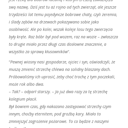
swą nazwę. Dziś jest tu aż rojno od tych zwierząt, ale jeszcze
trzydzieści lat temu pojedyncze bobrowe chaty, czyli żeremia,
i ślady zębów na drzewach pokazywano sobie jako
osobliwość. Ale po kolei, wszak koleje losu tego zwierzęcia
były kręte. Raz bóbr był pod wozem, raz na wozie – zwłaszcza
to drugie miało przez długi czas dosłowne znaczenie, a
wszystko za sprawą kłusowników
“.
“
Pewnej wiosny nasi gospodarze, ojciec i syn, oświadczyli, że
muszą zmienić strzechę chlewa na solidny blaszany dach.
Próbowaliśmy ich uprosić, żeby choć trochę z tym poczekali,
może rok albo dwa.
– Tak? – odparł starszy. – Ja już dwa razy za tę strzechę
kolegium płacił.
Był bowiem czas, gdy nakazano zastępować strzechy czym
innym, choćby eternitem, pod groźbą kary. Miało to
zmniejszyć zagrożenie pożarowe. To co będzie z naszymi