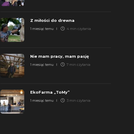
Z miłości do drewna
1 miesiąc temu
4 min
czytania
Nie mam pracy, mam pasję
1 miesiąc temu
7 min
czytania
EkoFarma „ToMy”
1 miesiąc temu
3 min
czytania