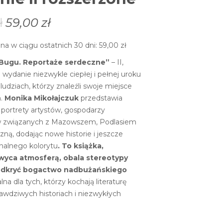
ł
59,00
zł
na w ciągu ostatnich 30 dni:
59,00
zł
 Bugu. Reportaże serdeczne”
– II,
wydanie niezwykle ciepłej i pełnej uroku
ludziach, którzy znaleźli swoje miejsce
m.
Monika Mikołajczuk
przedstawia
 portrety artystów, gospodarzy
ów związanych z Mazowszem, Podlasiem
zną, dodając nowe historie i jeszcze
onalnego kolorytu
. To książka,
wyca atmosferą, obala stereotypy
odkryć bogactwo nadbużańskiego
lna dla tych, którzy kochają literaturę
rawdziwych historiach i niezwykłych