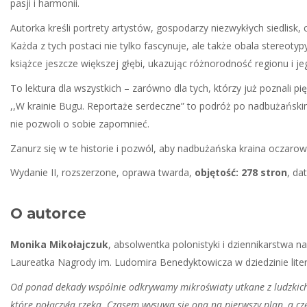
pasji i harmonii.
Autorka kreśli portrety artystów, gospodarzy niezwykłych siedlisk,
Każda z tych postaci nie tylko fascynuje, ale także obala stereot
książce jeszcze większej głębi, ukazując różnorodność regionu i 
To lektura dla wszystkich – zarówno dla tych, którzy już poznali pię
,,W krainie Bugu. Reportaże serdeczne” to podróż po nadbużańskim
nie pozwoli o sobie zapomnieć.
Zanurz się w te historie i pozwól, aby nadbużańska kraina oczarowa
Wydanie II, rozszerzone, oprawa twarda,
objętość: 278 stron
, da
O autorce
Monika Mikołajczuk
, absolwentka polonistyki i dziennikarstwa
Laureatka Nagrody im. Ludomira Benedyktowicza w dziedzinie liter
Od ponad dekady wspólnie odkrywamy mikroświaty utkane z ludzkich hi
które połączyła rzeka. Czasem wysuwa się ona na pierwszy plan, a czę