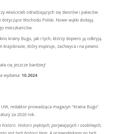
 czy właścicieli odradzających się dworów i pałaców.
ypy dotyczące Wschodu Polski. Nowe wątki dodają
jego mieszkańców.
kno krainy Bugu, jak i tych, którzy dopiero ją odkryją.
 krajobrazie, który inspiruje, zachwyca i na pewno
ła cię jeszcze bardziej!
ta wydania:
10.2024
 na UW, redaktor prowadząca magazyn “Kraina Bugu”.
atury za 2020 rok.
storii. Historii pięknych, porywających i osobliwych,
sto jest tych historii tłem. A przewodnikiem po tych