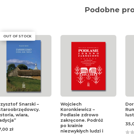
Podobne pr
OUT OF STOCK
rzysztof Snarski –
Wojciech
Dor
Staroobrzędowcy.
Koronkiewicz –
Rum
storia, wiara,
Podlasie zdrowo
lus
radycja”
zakręcone. Podróż
35,
po krainie
7,00
zł
niezwykłych ludzi i