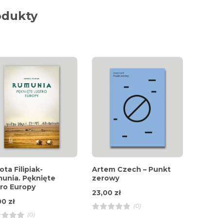
odukty
ota Filipiak-
Artem Czech – Punkt
unia. Pęknięte
zerowy
tro Europy
23,00
zł
00
zł
(0)
(0)
R