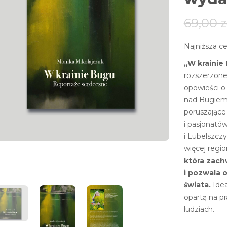
69,00
z
Najniższa ce
„W krainie
rozszerzone 
opowieści o 
nad Bugie
poruszające
i pasjonat
i Lubelszczy
więcej regi
która zach
i pozwala 
świata.
Idea
opartą na p
ludziach.