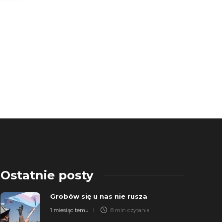
a
t
e
d
4
.
0
0
o
u
t
o
f
5
Ostatnie posty
Grobów się u nas nie rusza
1 miesiąc temu
8 min
czytania