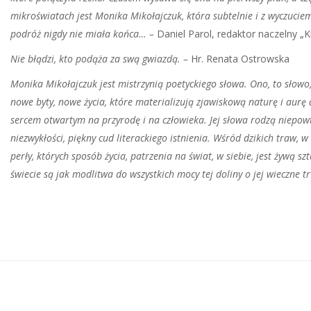
mikroświatach jest Monika Mikołajczuk, która subtelnie i z wyczucie
podróż nigdy nie miała końca… –
Daniel Parol, redaktor naczelny „
Nie błądzi, kto podąża za swą gwiazdą. –
Hr. Renata Ostrowska
Monika Mikołajczuk jest mistrzynią poetyckiego słowa. Ono, to słowo,
nowe byty, nowe życia, które materializują zjawiskową naturę i aurę 
sercem otwartym na przyrodę i na człowieka. Jej słowa rodzą niepow
niezwykłości, piękny cud literackiego istnienia. Wśród dzikich traw, w 
perły, których sposób życia, patrzenia na świat, w siebie, jest żywą 
świecie są jak modlitwa do wszystkich mocy tej doliny o jej wieczne t