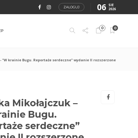
06
SIE
ZALOGUJ
2026
0
0
EP
- "W krainie Bugu. Reportaże serdeczne" wydanie II rozszerzone
a Mikołajczuk –
ainie Bugu.
rtaże serdeczne”
ie II rozszerzone