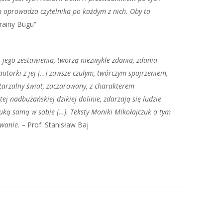
m oprowadza czytelnika po każdym z nich. Oby ta
Krainy Bugu”
 jego zestawienia, tworzą niezwykłe zdania, zdania –
autorki z jej […] zawsze czułym, twórczym spojrzeniem,
tarzalny świat, zaczarowany, z charakterem
tej nadbużańskiej dzikiej dolinie, zdarzają się ludzie
sztuką samą w sobie […]. Teksty Moniki Mikołajczuk o tym
rwanie. –
Prof. Stanisław Baj