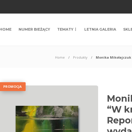
HOME
NUMER BIEŻĄCY
TEMATY
LETNIA GALERIA
SKL
Home
Produkty
Monika Mikołajczuk 
PROMOCJA
Monik
“W kr
Repo
wydan